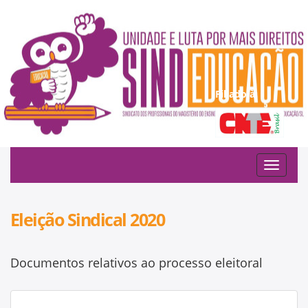
Filiado à:
Toggle
navigat
Eleição Sindical 2020
Documentos relativos ao processo eleitoral