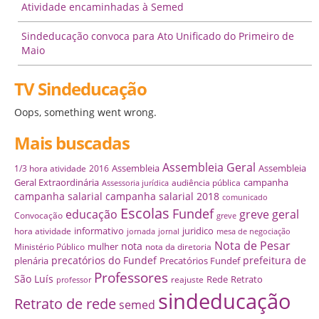
Atividade encaminhadas à Semed
Sindeducação convoca para Ato Unificado do Primeiro de
Maio
TV Sindeducação
Oops, something went wrong.
Mais buscadas
Assembleia Geral
Assembleia
Assembleia
1/3 hora atividade
2016
Geral Extraordinária
campanha
audiência pública
Assessoria jurídica
campanha salarial
campanha salarial 2018
comunicado
Escolas
Fundef
educação
greve geral
Convocação
greve
informativo
juridico
hora atividade
jornada
jornal
mesa de negociação
Nota de Pesar
nota
mulher
Ministério Público
nota da diretoria
precatórios do Fundef
prefeitura de
plenária
Precatórios Fundef
Professores
São Luís
Rede
Retrato
reajuste
professor
sindeducação
Retrato de rede
semed