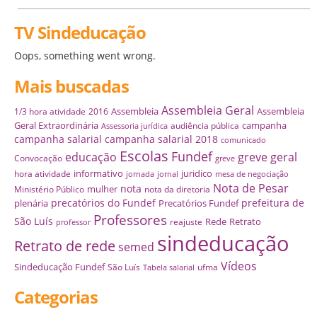
TV Sindeducação
Oops, something went wrong.
Mais buscadas
Assembleia Geral
Assembleia
Assembleia
1/3 hora atividade
2016
Geral Extraordinária
campanha
audiência pública
Assessoria jurídica
campanha salarial
campanha salarial 2018
comunicado
Escolas
Fundef
educação
greve geral
Convocação
greve
informativo
juridico
hora atividade
jornada
jornal
mesa de negociação
Nota de Pesar
nota
mulher
Ministério Público
nota da diretoria
precatórios do Fundef
prefeitura de
plenária
Precatórios Fundef
Professores
São Luís
Rede
Retrato
reajuste
professor
sindeducação
Retrato de rede
semed
Vídeos
Sindeducação Fundef
São Luís
ufma
Tabela salarial
Categorias