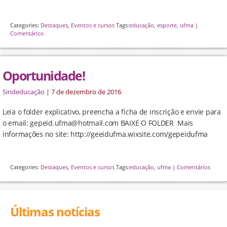
Categories:
Destaques
,
Eventos e cursos
Tags:
educação
,
esporte
,
ufma
|
Comentários
Oportunidade!
Sindeducação
|
7 de dezembro de 2016
Leia o folder explicativo, preencha a ficha de inscrição e envie para
o email: gepeid.ufma@hotmail.com BAIXE O FOLDER Mais
informações no site: http://geeidufma.wixsite.com/gepeidufma
Categories:
Destaques
,
Eventos e cursos
Tags:
educação
,
ufma
|
Comentários
Últimas notícias