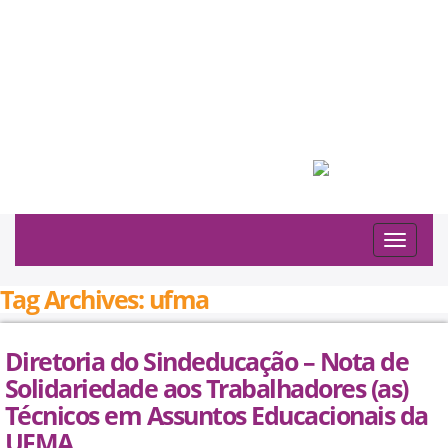
Filiado à:
Toggle
navigat
Tag Archives: ufma
Diretoria do Sindeducação – Nota de
Solidariedade aos Trabalhadores (as)
Técnicos em Assuntos Educacionais da
UFMA