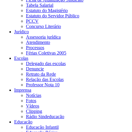
Tabela Salarial
Estatuto do Magistério
Estatuto do Servidor Público
PCCV
Concurso Literário
Jurídico
Assessoria jurídica
Atendimento
Processos
Férias Coletivas 2005
Escolas
Delegado das escolas
Denuncie
Retrato da Rede
Relação das Escolas
Professor Nota 10
Imprensa
Notícias
Fotos
Vídeos
Clipping
Rádio Sindeducação
Educação
Educação Infantil