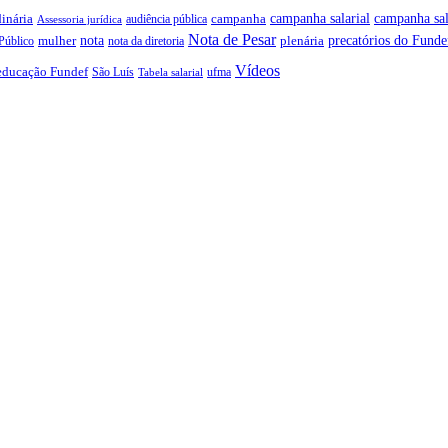
campanha salarial
inária
campanha sal
campanha
audiência pública
Assessoria jurídica
Nota de Pesar
precatórios do Funde
nota
plenária
Público
mulher
nota da diretoria
Vídeos
educação Fundef
São Luís
ufma
Tabela salarial