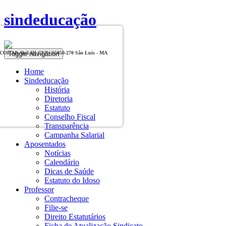
sindeducação
Toggle navigation
, COHAB Anil III CEP - 65050-270 São Luis - MA
Home
Sindeducação
História
Diretoria
Estatuto
Conselho Fiscal
Transparência
Campanha Salarial
Aposentados
Notícias
Calendário
Dicas de Saúde
Estatuto do Idoso
Professor
Contracheque
Filie-se
Direito Estatutários
Ficha de Atualização Sindicato