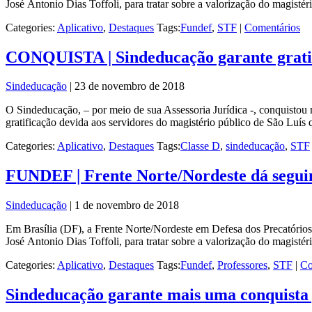
José Antonio Dias Toffoli, para tratar sobre a valorização do magisté
Categories:
Aplicativo
,
Destaques
Tags:
Fundef
,
STF
|
Comentários
CONQUISTA | Sindeducação garante gratif
Sindeducação
|
23 de novembro de 2018
O Sindeducação, – por meio de sua Assessoria Jurídica -, conquistou m
gratificação devida aos servidores do magistério público de São Luís
Categories:
Aplicativo
,
Destaques
Tags:
Classe D
,
sindeducação
,
STF
FUNDEF | Frente Norte/Nordeste dá seguim
Sindeducação
|
1 de novembro de 2018
Em Brasília (DF), a Frente Norte/Nordeste em Defesa dos Precatório
José Antonio Dias Toffoli, para tratar sobre a valorização do magist
Categories:
Aplicativo
,
Destaques
Tags:
Fundef
,
Professores
,
STF
|
Co
Sindeducação garante mais uma conquista 