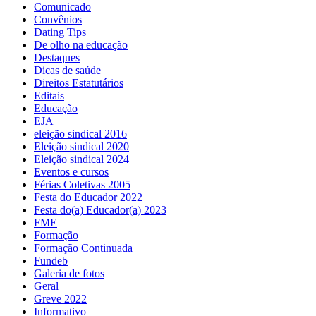
Comunicado
Convênios
Dating Tips
De olho na educação
Destaques
Dicas de saúde
Direitos Estatutários
Editais
Educação
EJA
eleição sindical 2016
Eleição sindical 2020
Eleição sindical 2024
Eventos e cursos
Férias Coletivas 2005
Festa do Educador 2022
Festa do(a) Educador(a) 2023
FME
Formação
Formação Continuada
Fundeb
Galeria de fotos
Geral
Greve 2022
Informativo