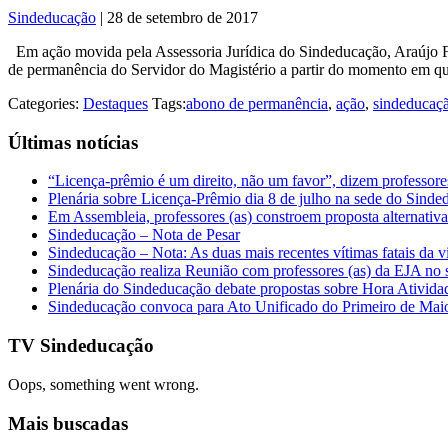
Sindeducação
|
28 de setembro de 2017
Em ação movida pela Assessoria Jurídica do Sindeducação, Araújo Fe
de permanência do Servidor do Magistério a partir do momento em que 
Categories:
Destaques
Tags:
abono de permanência
,
ação
,
sindeducaç
Últimas notícias
“Licença-prêmio é um direito, não um favor”, dizem professor
Plenária sobre Licença-Prêmio dia 8 de julho na sede do Sind
Em Assembleia, professores (as) constroem proposta alternativa 
Sindeducação – Nota de Pesar
Sindeducação – Nota: As duas mais recentes vítimas fatais da v
Sindeducação realiza Reunião com professores (as) da EJA no s
Plenária do Sindeducação debate propostas sobre Hora Ativid
Sindeducação convoca para Ato Unificado do Primeiro de Mai
TV Sindeducação
Oops, something went wrong.
Mais buscadas