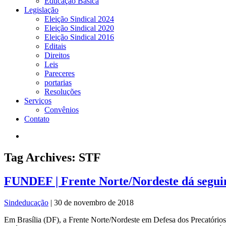
Educação Básica
Legislação
Eleição Sindical 2024
Eleição Sindical 2020
Eleição Sindical 2016
Editais
Direitos
Leis
Pareceres
portarias
Resoluções
Serviços
Convênios
Contato
Tag Archives: STF
FUNDEF | Frente Norte/Nordeste dá seguim
Sindeducação
|
30 de novembro de 2018
Em Brasília (DF), a Frente Norte/Nordeste em Defesa dos Precatório