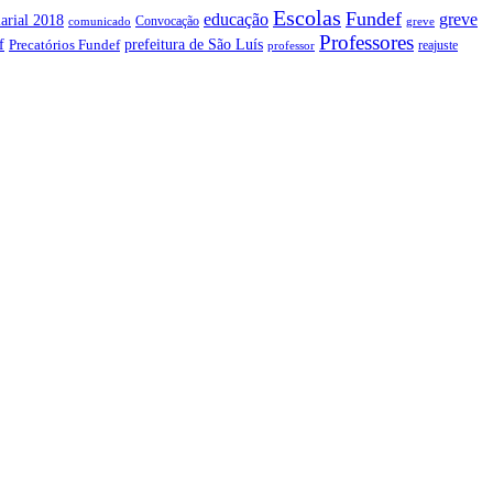
Escolas
Fundef
greve
educação
arial 2018
Convocação
comunicado
greve
Professores
f
prefeitura de São Luís
Precatórios Fundef
reajuste
professor