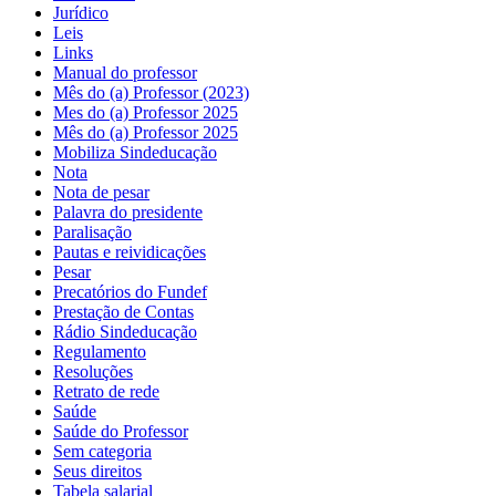
Jurídico
Leis
Links
Manual do professor
Mês do (a) Professor (2023)
Mes do (a) Professor 2025
Mês do (a) Professor 2025
Mobiliza Sindeducação
Nota
Nota de pesar
Palavra do presidente
Paralisação
Pautas e reividicações
Pesar
Precatórios do Fundef
Prestação de Contas
Rádio Sindeducação
Regulamento
Resoluções
Retrato de rede
Saúde
Saúde do Professor
Sem categoria
Seus direitos
Tabela salarial