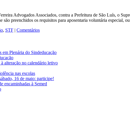
rreira Advogados Associados, contra a Prefeitura de São Luís, o Sup
são preenchidos os requisitos para aposentaria voluntária especial, ou
ão
,
STF
|
Comentários
es em Plenária do Sindeducação
educação
à alteração no calendário letivo
iolência nas escolas
ábado, 16 de maio: participe!
ade encaminhadas à Semed
o