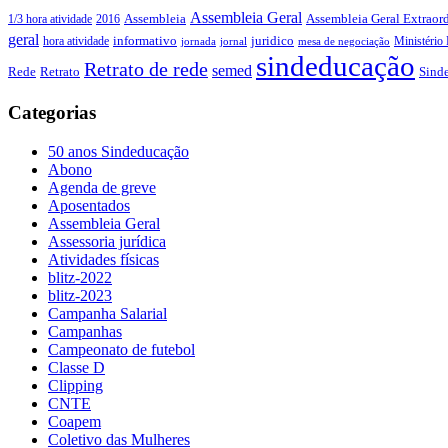
Assembleia Geral
Assembleia Geral Extraord
1/3 hora atividade
2016
Assembleia
geral
juridico
informativo
Ministério 
hora atividade
jornada
jornal
mesa de negociação
sindeducação
Retrato de rede
semed
Sind
Rede
Retrato
Categorias
50 anos Sindeducação
Abono
Agenda de greve
Aposentados
Assembleia Geral
Assessoria jurídica
Atividades físicas
blitz-2022
blitz-2023
Campanha Salarial
Campanhas
Campeonato de futebol
Classe D
Clipping
CNTE
Coapem
Coletivo das Mulheres