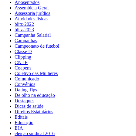
Aposentados
Assembleia Geral
Assessoria jurídica
Atividades físicas
blitz-2022
blitz-2023
Campanha Salarial
Campanhas
Campeonato de futebol
Classe D
Clipping
CNTE
Coapem
Coletivo das Mulheres
Comunicado
Convênios
Dating Tips
De olho na educação
Destaques
Dicas de saúde
Direitos Estatutários
Editais
Educação
EJA
eleição sindical 2016