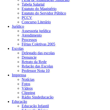
Tabela Salarial
Estatuto do Magistério
Estatuto do Servidor Público
PCCV
Concurso Literário
Jurídico
Assessoria jurídica
Atendimento
Processos
Férias Coletivas 2005
Escolas
Delegado das escolas
Denuncie
Retrato da Rede
Relação das Escolas
Professor Nota 10
Imprensa
Notícias
Fotos
Vídeos
Clipping
Rádio Sindeducação
Educação
Educação Infantil