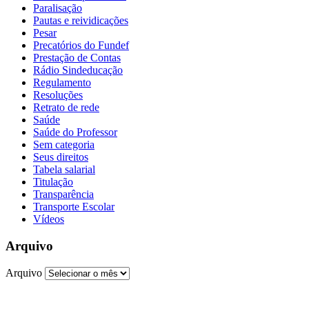
Paralisação
Pautas e reividicações
Pesar
Precatórios do Fundef
Prestação de Contas
Rádio Sindeducação
Regulamento
Resoluções
Retrato de rede
Saúde
Saúde do Professor
Sem categoria
Seus direitos
Tabela salarial
Titulação
Transparência
Transporte Escolar
Vídeos
Arquivo
Arquivo