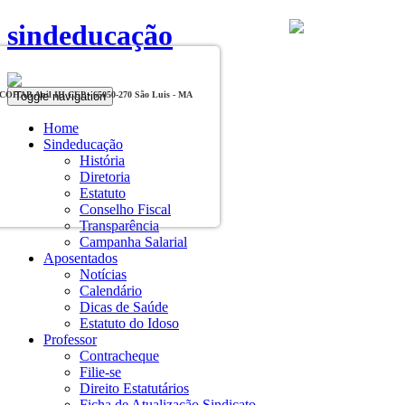
sindeducação
Toggle navigation
, COHAB Anil III CEP - 65050-270 São Luis - MA
Home
Sindeducação
História
Diretoria
Estatuto
Conselho Fiscal
Transparência
Campanha Salarial
Aposentados
Notícias
Calendário
Dicas de Saúde
Estatuto do Idoso
Professor
Contracheque
Filie-se
Direito Estatutários
Ficha de Atualização Sindicato