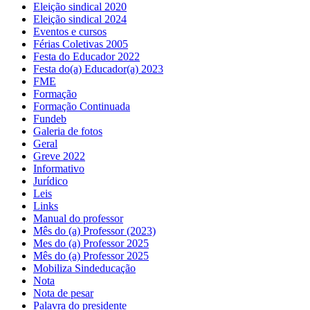
Eleição sindical 2020
Eleição sindical 2024
Eventos e cursos
Férias Coletivas 2005
Festa do Educador 2022
Festa do(a) Educador(a) 2023
FME
Formação
Formação Continuada
Fundeb
Galeria de fotos
Geral
Greve 2022
Informativo
Jurídico
Leis
Links
Manual do professor
Mês do (a) Professor (2023)
Mes do (a) Professor 2025
Mês do (a) Professor 2025
Mobiliza Sindeducação
Nota
Nota de pesar
Palavra do presidente