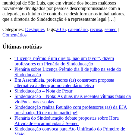
municipal de São Luís, que em virtude dos boatos maldosos
novamente divulgados por pessoas descompromissadas com a
categoria, no intuito de conturbar e desinformar os trabalhadores,
que a diretoria do Sindeducação é a representante legal […]
Categories:
Destaques
Tags:
2016
,
calendário
,
recusa
,
semed
|
Comentários
Últimas notícias
“Licença-prêmio é um direito, não um favor”, dizem
professores em Plenária do Sindeducação
Plenária sobre Licença-Prêmio dia 8 de julho na sede do
Sindeducação
Em Assembleia, professores (as) constroem proposta
alternativa à alteração no calendário letivo
Sindeducação – Nota de Pesar
Sindeducação – Nota: As duas mais recentes vítimas fatais da
violência nas escolas
Sindeducação realiza Reunião com professores (as) da EJA
no sábado, 16 de maio: participe!
Plenária do Sindeducação debate propostas sobre Hora
Atividade encaminhadas à Semed
Sindeducação convoca para Ato Unificado do Primeiro de
Maio