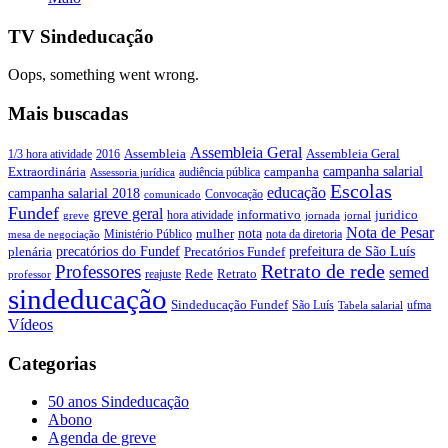
TV Sindeducação
Oops, something went wrong.
Mais buscadas
Assembleia Geral
Assembleia Geral
1/3 hora atividade
2016
Assembleia
campanha salarial
Extraordinária
campanha
audiência pública
Assessoria jurídica
Escolas
educação
campanha salarial 2018
Convocação
comunicado
Fundef
greve geral
juridico
informativo
hora atividade
greve
jornada
jornal
Nota de Pesar
nota
Ministério Público
mulher
nota da diretoria
mesa de negociação
precatórios do Fundef
prefeitura de São Luís
plenária
Precatórios Fundef
Retrato de rede
Professores
semed
Rede
Retrato
reajuste
professor
sindeducação
Sindeducação Fundef
São Luís
ufma
Tabela salarial
Vídeos
Categorias
50 anos Sindeducação
Abono
Agenda de greve