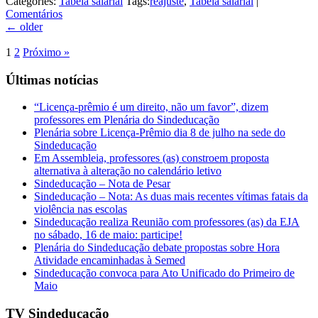
Categories:
Tabela salarial
Tags:
reajuste
,
Tabela salarial
|
Comentários
←
older
1
2
Próximo »
Últimas notícias
“Licença-prêmio é um direito, não um favor”, dizem
professores em Plenária do Sindeducação
Plenária sobre Licença-Prêmio dia 8 de julho na sede do
Sindeducação
Em Assembleia, professores (as) constroem proposta
alternativa à alteração no calendário letivo
Sindeducação – Nota de Pesar
Sindeducação – Nota: As duas mais recentes vítimas fatais da
violência nas escolas
Sindeducação realiza Reunião com professores (as) da EJA
no sábado, 16 de maio: participe!
Plenária do Sindeducação debate propostas sobre Hora
Atividade encaminhadas à Semed
Sindeducação convoca para Ato Unificado do Primeiro de
Maio
TV Sindeducação