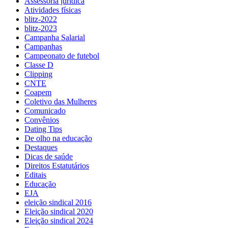
Assessoria jurídica
Atividades físicas
blitz-2022
blitz-2023
Campanha Salarial
Campanhas
Campeonato de futebol
Classe D
Clipping
CNTE
Coapem
Coletivo das Mulheres
Comunicado
Convênios
Dating Tips
De olho na educação
Destaques
Dicas de saúde
Direitos Estatutários
Editais
Educação
EJA
eleição sindical 2016
Eleição sindical 2020
Eleição sindical 2024