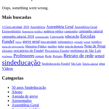
Oops, something went wrong.
Mais buscadas
Assembleia Geral
Assembleia Geral
1/3 hora atividade
2016
Assembleia
campanha salarial
Extraordinária
campanha
audiência pública
Assessoria jurídica
Escolas
educação
campanha salarial 2018
Convocação
comunicado
Fundef
greve geral
juridico
informativo
hora atividade
greve
jornada
jornal
Nota de Pesar
nota
Ministério Público
mulher
nota da diretoria
mesa de negociação
precatórios do Fundef
prefeitura de São Luís
plenária
Precatórios Fundef
Retrato de rede
Professores
semed
Rede
Retrato
reajuste
professor
sindeducação
Sindeducação Fundef
São Luís
ufma
Tabela salarial
Vídeos
Categorias
50 anos Sindeducação
Abono
Agenda de greve
Aposentados
Assembleia Geral