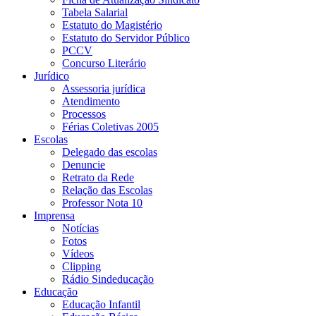
Tabela Salarial
Estatuto do Magistério
Estatuto do Servidor Público
PCCV
Concurso Literário
Jurídico
Assessoria jurídica
Atendimento
Processos
Férias Coletivas 2005
Escolas
Delegado das escolas
Denuncie
Retrato da Rede
Relação das Escolas
Professor Nota 10
Imprensa
Notícias
Fotos
Vídeos
Clipping
Rádio Sindeducação
Educação
Educação Infantil