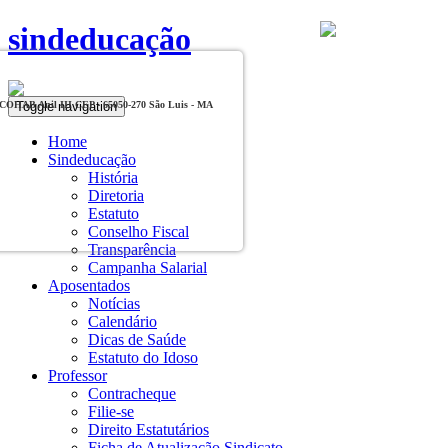
sindeducação
Toggle navigation
, COHAB Anil III CEP - 65050-270 São Luis - MA
Home
Sindeducação
História
Diretoria
Estatuto
Conselho Fiscal
Transparência
Campanha Salarial
Aposentados
Notícias
Calendário
Dicas de Saúde
Estatuto do Idoso
Professor
Contracheque
Filie-se
Direito Estatutários
Ficha de Atualização Sindicato