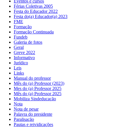
Eventos e cursos
Férias Coletivas 2005
Festa do Educador 2022
Festa do(a) Educador(a) 2023
FME
Formação
Formação Continuada
Fundeb
Galeria de fotos
Geral
Greve 2022
Informativo
Jurídico
Leis
Links
Manual do professor
Mês do (a) Professor (2023)
Mes do (a) Professor 2025
Mês do (a) Professor 2025
Mobiliza Sindeducação
Nota
Nota de pesar
Palavra do presidente
Paralisação
Pautas e reividicações