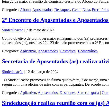
feira 22 de maio, a reunião da Comissão Gestora do Abono do Fundef
Categories:
Abono
,
Aposentados
,
Destaques
,
Geral
,
Nota
,
Precatório
2º Encontro de Aposentadas e Aposentados
Sindeducação
|
7 de maio de 2024
Com o objetivo de promover maior engajamento dos (as) professores (as
aposentados (as), nos dias 22 e 23 de maio promoveremos o 2º Encon
Categories:
Aplicativo
,
Aposentados
,
Destaques
|
Comentários
Secretaria de Aposentados (as) realiza at
Sindeducação
|
12 de março de 2024
O Sindeducação promoveu na última quinta-feira, 7 de março, uma a
seguiu com uma oficina de artes com as participantes. De acordo com
Categories:
Aplicativo
,
Aposentados
,
Destaques
,
Sem categoria
|
Come
Sindeducação realiza reunião com os (as) 