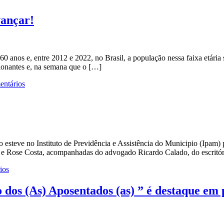
vançar!
nos e, entre 2012 e 2022, no Brasil, a população nessa faixa etária 
ionantes e, na semana que o […]
ntários
ção esteve no Instituto de Previdência e Assistência do Municipio (Ipam
lva e Rose Costa, acompanhadas do advogado Ricardo Calado, do escri
ios
 dos (As) Aposentados (as) ” é destaque e