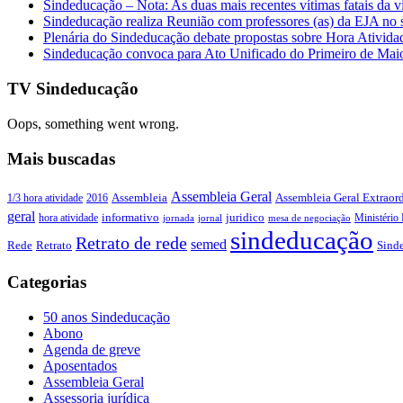
Sindeducação – Nota: As duas mais recentes vítimas fatais da v
Sindeducação realiza Reunião com professores (as) da EJA no s
Plenária do Sindeducação debate propostas sobre Hora Ativid
Sindeducação convoca para Ato Unificado do Primeiro de Mai
TV Sindeducação
Oops, something went wrong.
Mais buscadas
Assembleia Geral
Assembleia Geral Extraord
1/3 hora atividade
2016
Assembleia
geral
juridico
informativo
Ministério 
hora atividade
jornada
jornal
mesa de negociação
sindeducação
Retrato de rede
semed
Sind
Rede
Retrato
Categorias
50 anos Sindeducação
Abono
Agenda de greve
Aposentados
Assembleia Geral
Assessoria jurídica