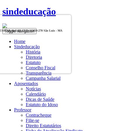
sindeducação
Toggle navigation
, COHAB Anil III CEP - 65050-270 São Luis - MA
Home
Sindeducação
História
Diretoria
Estatuto
Conselho Fiscal
Transparência
Campanha Salarial
Aposentados
Notícias
Calendário
Dicas de Saúde
Estatuto do Idoso
Professor
Contracheque
Filie-se
Direito Estatutários
Ficha de Atualização Sindicato