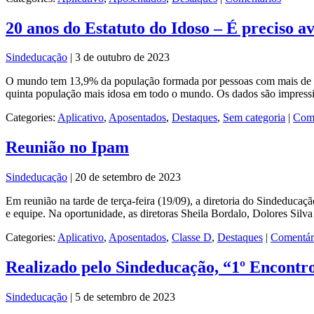
20 anos do Estatuto do Idoso – É preciso a
Sindeducação
|
3 de outubro de 2023
O mundo tem 13,9% da população formada por pessoas com mais de 60 a
quinta população mais idosa em todo o mundo. Os dados são impress
Categories:
Aplicativo
,
Aposentados
,
Destaques
,
Sem categoria
|
Come
Reunião no Ipam
Sindeducação
|
20 de setembro de 2023
Em reunião na tarde de terça-feira (19/09), a diretoria do Sindeduca
e equipe. Na oportunidade, as diretoras Sheila Bordalo, Dolores Si
Categories:
Aplicativo
,
Aposentados
,
Classe D
,
Destaques
|
Comentár
Realizado pelo Sindeducação, “1º Encontro
Sindeducação
|
5 de setembro de 2023