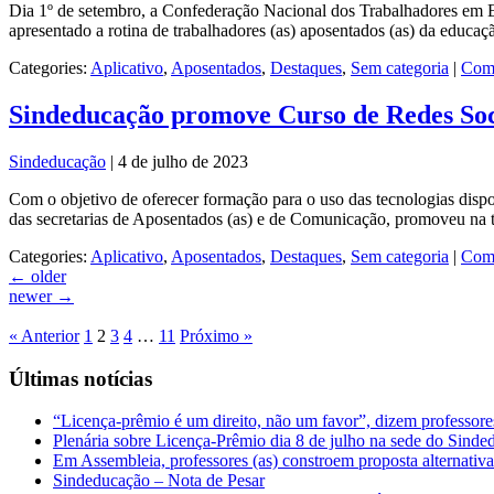
Dia 1º de setembro, a Confederação Nacional dos Trabalhadores em E
apresentado a rotina de trabalhadores (as) aposentados (as) da educaç
Categories:
Aplicativo
,
Aposentados
,
Destaques
,
Sem categoria
|
Come
Sindeducação promove Curso de Redes Soc
Sindeducação
|
4 de julho de 2023
Com o objetivo de oferecer formação para o uso das tecnologias disp
das secretarias de Aposentados (as) e de Comunicação, promoveu na
Categories:
Aplicativo
,
Aposentados
,
Destaques
,
Sem categoria
|
Come
←
older
newer
→
« Anterior
1
2
3
4
…
11
Próximo »
Últimas notícias
“Licença-prêmio é um direito, não um favor”, dizem professor
Plenária sobre Licença-Prêmio dia 8 de julho na sede do Sind
Em Assembleia, professores (as) constroem proposta alternativa 
Sindeducação – Nota de Pesar