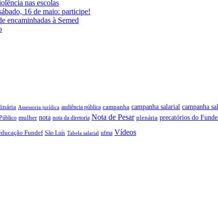
iolência nas escolas
ábado, 16 de maio: participe!
ade encaminhadas à Semed
o
campanha salarial
inária
campanha sal
campanha
audiência pública
Assessoria jurídica
Nota de Pesar
precatórios do Funde
nota
plenária
Público
mulher
nota da diretoria
Vídeos
educação Fundef
São Luís
ufma
Tabela salarial