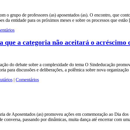
m o grupo de professores (as) aposentados (as). O encontro, que contou
ões da entidade para os próximos meses e sobre os processos que estão
ntários
 que a categoria não aceitará o acréscimo 
iação do debate sobre a complexidade do tema O Sindeducação promove
goria para discussões e deliberações, a polêmica sobre nova organizaçã
tutários
|
Comentários
aria de Aposentados (as) promoveu ações em comemoração ao Dia dos (a
 de conversa, passando por dinâmicas, muita dança até encerrar com u