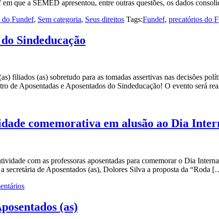
 em que a SEMED apresentou, entre outras questões, os dados consoli
s do Fundef
,
Sem categoria
,
Seus direitos
Tags:
Fundef
,
precatórios do 
 do Sindeducação
) filiados (as) sobretudo para as tomadas assertivas nas decisões políti
tro de Aposentadas e Aposentados do Sindeducação! O evento será real
ividade comemorativa em alusão ao Dia Inte
tividade com as professoras aposentadas para comemorar o Dia Intern
 a secretária de Aposentados (as), Dolores Silva a proposta da “Roda [
ntários
Aposentados (as)