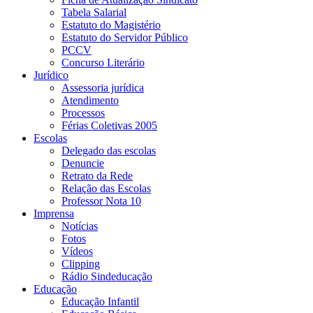
Tabela Salarial
Estatuto do Magistério
Estatuto do Servidor Público
PCCV
Concurso Literário
Jurídico
Assessoria jurídica
Atendimento
Processos
Férias Coletivas 2005
Escolas
Delegado das escolas
Denuncie
Retrato da Rede
Relação das Escolas
Professor Nota 10
Imprensa
Notícias
Fotos
Vídeos
Clipping
Rádio Sindeducação
Educação
Educação Infantil