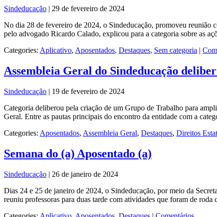
Sindeducação
|
29 de fevereiro de 2024
No dia 28 de fevereiro de 2024, o Sindeducação, promoveu reunião co
pelo advogado Ricardo Calado, explicou para a categoria sobre as aç
Categories:
Aplicativo
,
Aposentados
,
Destaques
,
Sem categoria
|
Come
Assembleia Geral do Sindeducação delibera
Sindeducação
|
19 de fevereiro de 2024
Categoria deliberou pela criação de um Grupo de Trabalho para ampl
Geral. Entre as pautas principais do encontro da entidade com a cate
Categories:
Aposentados
,
Assembleia Geral
,
Destaques
,
Direitos Esta
Semana do (a) Aposentado (a)
Sindeducação
|
26 de janeiro de 2024
Dias 24 e 25 de janeiro de 2024, o Sindeducação, por meio da Secret
reuniu professoras para duas tarde com atividades que foram de roda
Categories:
Aplicativo
,
Aposentados
,
Destaques
|
Comentários