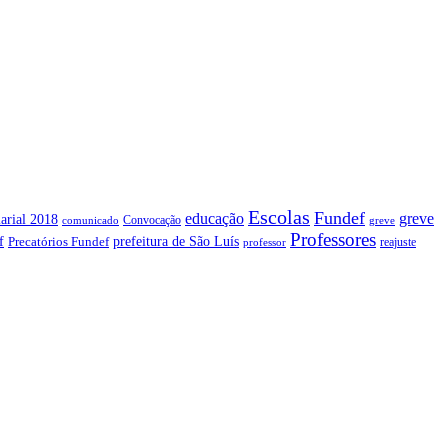
Escolas
Fundef
greve
educação
arial 2018
Convocação
comunicado
greve
Professores
f
prefeitura de São Luís
Precatórios Fundef
reajuste
professor