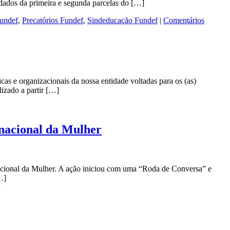
dados da primeira e segunda parcelas do […]
Fundef
,
Precatórios Fundef
,
Sindeducação Fundef
|
Comentários
cas e organizacionais da nossa entidade voltadas para os (as)
izado a partir […]
rnacional da Mulher
acional da Mulher. A ação iniciou com uma “Roda de Conversa” e
…]