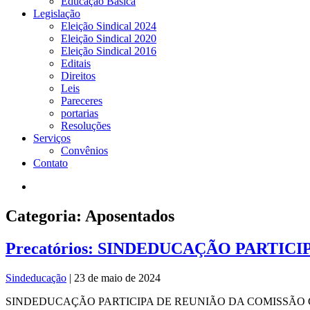
Educação Básica
Legislação
Eleição Sindical 2024
Eleição Sindical 2020
Eleição Sindical 2016
Editais
Direitos
Leis
Pareceres
portarias
Resoluções
Serviços
Convênios
Contato
Categoria: Aposentados
Precatórios: SINDEDUCAÇÃO PARTI
Sindeducação
|
23 de maio de 2024
SINDEDUCAÇÃO PARTICIPA DE REUNIÃO DA COMISSÃO GESTORA D