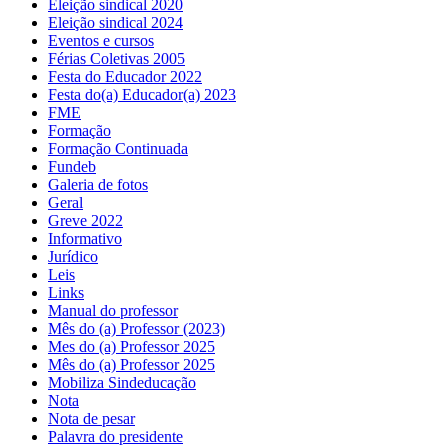
Eleição sindical 2020
Eleição sindical 2024
Eventos e cursos
Férias Coletivas 2005
Festa do Educador 2022
Festa do(a) Educador(a) 2023
FME
Formação
Formação Continuada
Fundeb
Galeria de fotos
Geral
Greve 2022
Informativo
Jurídico
Leis
Links
Manual do professor
Mês do (a) Professor (2023)
Mes do (a) Professor 2025
Mês do (a) Professor 2025
Mobiliza Sindeducação
Nota
Nota de pesar
Palavra do presidente