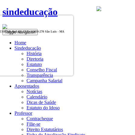
sindeducação
Toggle navigation
, COHAB Anil III CEP - 65050-270 São Luis - MA
Home
Sindeducação
História
Diretoria
Estatuto
Conselho Fiscal
Transparência
Campanha Salarial
Aposentados
Notícias
Calendário
Dicas de Saúde
Estatuto do Idoso
Professor
Contracheque
Filie-se
Direito Estatutários
Ficha de Atualização Sindicato