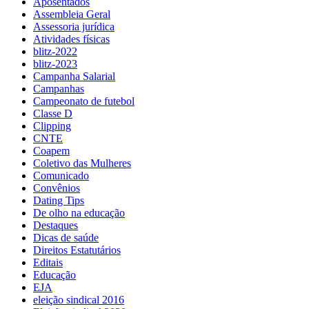
Aposentados
Assembleia Geral
Assessoria jurídica
Atividades físicas
blitz-2022
blitz-2023
Campanha Salarial
Campanhas
Campeonato de futebol
Classe D
Clipping
CNTE
Coapem
Coletivo das Mulheres
Comunicado
Convênios
Dating Tips
De olho na educação
Destaques
Dicas de saúde
Direitos Estatutários
Editais
Educação
EJA
eleição sindical 2016