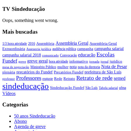
TV Sindeducação
Oops, something went wrong.
Mais buscadas
Assembleia Geral
Assembleia Geral
1/3 hora atividade
2016
Assembleia
campanha salarial
Extraordinária
campanha
audiência pública
Assessoria jurídica
Escolas
educação
campanha salarial 2018
Convocação
comunicado
Fundef
greve geral
juridico
informativo
hora atividade
greve
jornada
jornal
Nota de Pesar
nota
Ministério Público
mulher
nota da diretoria
mesa de negociação
precatórios do Fundef
prefeitura de São Luís
plenária
Precatórios Fundef
Retrato de rede
Professores
semed
Rede
Retrato
reajuste
professor
sindeducação
Sindeducação Fundef
São Luís
ufma
Tabela salarial
Vídeos
Categorias
50 anos Sindeducação
Abono
Agenda de greve