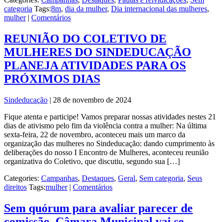
categoria
Tags:
8m
,
dia da mulher
,
Dia internacional das mulheres
,
mulher
|
Comentários
REUNIÃO DO COLETIVO DE
MULHERES DO SINDEDUCAÇÃO
PLANEJA ATIVIDADES PARA OS
PRÓXIMOS DIAS
Sindeducação
|
28 de novembro de 2024
Fique atenta e participe! Vamos preparar nossas atividades nestes 21
dias de ativismo pelo fim da violência contra a mulher: Na última
sexta-feira, 22 de novembro, aconteceu mais um marco da
organização das mulheres no Sindeducação: dando cumprimento às
deliberações do nosso I Encontro de Mulheres, aconteceu reunião
organizativa do Coletivo, que discutiu, segundo sua […]
Categories:
Campanhas
,
Destaques
,
Geral
,
Sem categoria
,
Seus
direitos
Tags:
mulher
|
Comentários
Sem quórum para avaliar parecer de
comissão, Câmara Municipal vai se