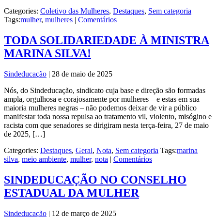
Categories:
Coletivo das Mulheres
,
Destaques
,
Sem categoria
Tags:
mulher
,
mulheres
|
Comentários
TODA SOLIDARIEDADE À MINISTRA
MARINA SILVA!
Sindeducação
|
28 de maio de 2025
Nós, do Sindeducação, sindicato cuja base e direção são formadas
ampla, orgulhosa e corajosamente por mulheres – e estas em sua
maioria mulheres negras – não podemos deixar de vir a público
manifestar toda nossa repulsa ao tratamento vil, violento, misógino e
racista com que senadores se dirigiram nesta terça-feira, 27 de maio
de 2025, […]
Categories:
Destaques
,
Geral
,
Nota
,
Sem categoria
Tags:
marina
silva
,
meio ambiente
,
mulher
,
nota
|
Comentários
SINDEDUCAÇÃO NO CONSELHO
ESTADUAL DA MULHER
Sindeducação
|
12 de março de 2025