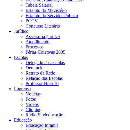
Tabela Salarial
Estatuto do Magistério
Estatuto do Servidor Público
PCCV
Concurso Literário
Jurídico
Assessoria jurídica
Atendimento
Processos
Férias Coletivas 2005
Escolas
Delegado das escolas
Denuncie
Retrato da Rede
Relação das Escolas
Professor Nota 10
Imprensa
Notícias
Fotos
Vídeos
Clipping
Rádio Sindeducação
Educação
Educação Infantil