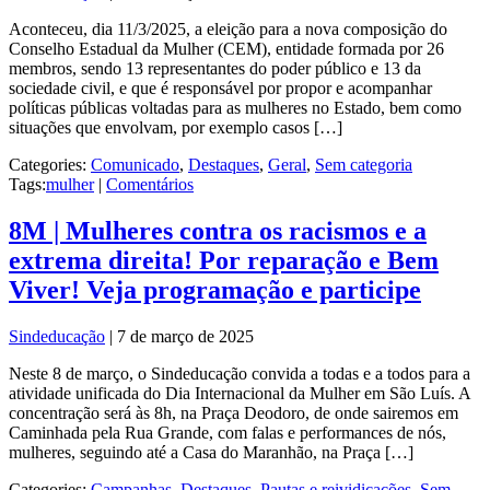
Aconteceu, dia 11/3/2025, a eleição para a nova composição do
Conselho Estadual da Mulher (CEM), entidade formada por 26
membros, sendo 13 representantes do poder público e 13 da
sociedade civil, e que é responsável por propor e acompanhar
políticas públicas voltadas para as mulheres no Estado, bem como
situações que envolvam, por exemplo casos […]
Categories:
Comunicado
,
Destaques
,
Geral
,
Sem categoria
Tags:
mulher
|
Comentários
8M | Mulheres contra os racismos e a
extrema direita! Por reparação e Bem
Viver! Veja programação e participe
Sindeducação
|
7 de março de 2025
Neste 8 de março, o Sindeducação convida a todas e a todos para a
atividade unificada do Dia Internacional da Mulher em São Luís. A
concentração será às 8h, na Praça Deodoro, de onde sairemos em
Caminhada pela Rua Grande, com falas e performances de nós,
mulheres, seguindo até a Casa do Maranhão, na Praça […]
Categories:
Campanhas
,
Destaques
,
Pautas e reividicações
,
Sem