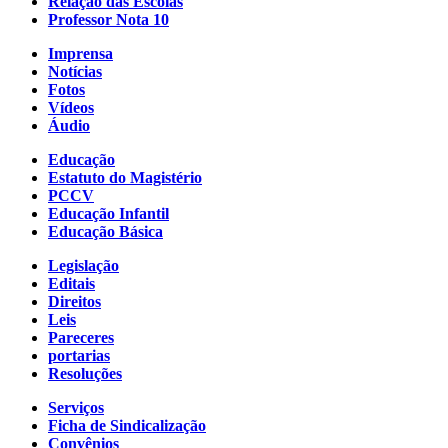
Relação das Escolas
Professor Nota 10
Imprensa
Notícias
Fotos
Vídeos
Áudio
Educação
Estatuto do Magistério
PCCV
Educação Infantil
Educação Básica
Legislação
Editais
Direitos
Leis
Pareceres
portarias
Resoluções
Serviços
Ficha de Sindicalização
Convênios