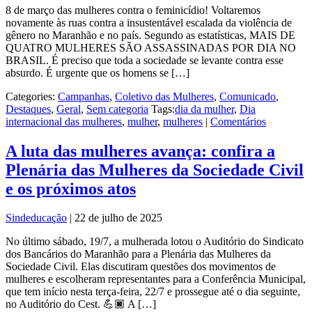
8 de março das mulheres contra o feminicídio! Voltaremos
novamente às ruas contra a insustentável escalada da violência de
gênero no Maranhão e no país. Segundo as estatísticas, MAIS DE
QUATRO MULHERES SÃO ASSASSINADAS POR DIA NO
BRASIL. É preciso que toda a sociedade se levante contra esse
absurdo. É urgente que os homens se […]
Categories:
Campanhas
,
Coletivo das Mulheres
,
Comunicado
,
Destaques
,
Geral
,
Sem categoria
Tags:
dia da mulher
,
Dia
internacional das mulheres
,
mulher
,
mulheres
|
Comentários
A luta das mulheres avança: confira a
Plenária das Mulheres da Sociedade Civil
e os próximos atos
Sindeducação
|
22 de julho de 2025
No último sábado, 19/7, a mulherada lotou o Auditório do Sindicato
dos Bancários do Maranhão para a Plenária das Mulheres da
Sociedade Civil. Elas discutiram questões dos movimentos de
mulheres e escolheram representantes para a Conferência Municipal,
que tem início nesta terça-feira, 22/7 e prossegue até o dia seguinte,
no Auditório do Cest. 💪🏿 A […]