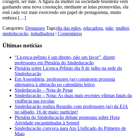
coragem, ser mãe. A figura da mulher na sociedade brasileira vem
ganhando uma nova conotação, mediante as lutas promovidas, ela
está cada vez mais exercendo um papel de protagonista, muito
embora […]
Categories:
Destaques
Tags:
dia das mães
,
educadora
,
mãe
,
mulher
,
sindeducação
,
trabalhadora
|
Comentários
Últimas notícias
“Licença-prêmio é um direito, não um favor”, dizem
professores em Plenária do Sindeducação
Plenária sobre Licença-Prêmio dia 8 de julho na sede do
Sindeducação
Em Assembleia, professores (as) constroem proposta
alternativa à alteração no calendário letivo
Sindeducação – Nota de Pesar
Sindeducação – Nota: As duas mais recentes vítimas fatais da
violência nas escolas
Sindeducação realiza Reunião com professores (as) da EJA
no sábado, 16 de maio: participe!
Plenária do Sindeducação debate propostas sobre Hora
Atividade encaminhadas à Semed
Sindeducação convoca para Ato Unificado do Primeiro de
Maio