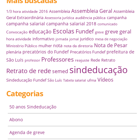
Mais buscadas
Assembleia Geral
Assembleia
Assembleia
1/3 hora atividade
2016
Geral Extraordinária
campanha
audiência pública
Assessoria jurídica
campanha salarial
campanha salarial 2018
comunicado
Escolas
Fundef
educação
greve geral
Convocação
greve
informativo
juridico
hora atividade
jornada
jornal
mesa de negociação
Nota de Pesar
nota
mulher
Ministério Público
nota da diretoria
precatórios do Fundef
prefeitura de
plenária
Precatórios Fundef
Professores
São Luís
Rede
Retrato
reajuste
professor
sindeducação
Retrato de rede
semed
Vídeos
Sindeducação Fundef
São Luís
ufma
Tabela salarial
Categorias
50 anos Sindeducação
Abono
Agenda de greve