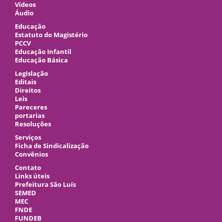
Vídeos
Áudio
Educação
Estatuto do Magistério
PCCV
Educação Infantil
Educação Básica
Legislação
Editais
Direitos
Leis
Pareceres
portarias
Resoluções
Serviços
Ficha de Sindicalização
Convênios
Contato
Links úteis
Prefeitura São Luís
SEMED
MEC
FNDE
FUNDEB