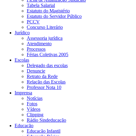
Tabela Salarial
Estatuto do Magistério
Estatuto do Servidor Público
PCCV
Concurso Literário
Jurídico
Assessoria jurídica
Atendimento
Processos
Férias Coletivas 2005
Escolas
Delegado das escolas
Denuncie
Retrato da Rede
Relação das Escolas
Professor Nota 10
Imprensa
Notícias
Fotos
Vídeos
Clipping
Rádio Sindeducação
Educação
Educação Infantil