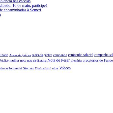
iolência nas escolas
ábado, 16 de maio: participe!
ade encaminhadas à Semed
o
campanha salarial
inária
campanha sal
campanha
audiência pública
Assessoria jurídica
Nota de Pesar
precatórios do Funde
nota
plenária
Público
mulher
nota da diretoria
Vídeos
educação Fundef
São Luís
ufma
Tabela salarial