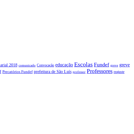
Escolas
Fundef
greve
educação
arial 2018
Convocação
comunicado
greve
Professores
f
prefeitura de São Luís
Precatórios Fundef
reajuste
professor