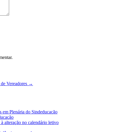
mentar.
 de Vereadores
→
es em Plenária do Sindeducação
educação
à alteração no calendário letivo