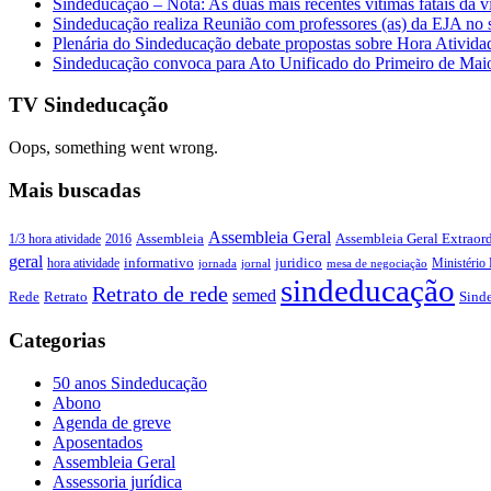
Sindeducação – Nota: As duas mais recentes vítimas fatais da v
Sindeducação realiza Reunião com professores (as) da EJA no s
Plenária do Sindeducação debate propostas sobre Hora Ativid
Sindeducação convoca para Ato Unificado do Primeiro de Mai
TV Sindeducação
Oops, something went wrong.
Mais buscadas
Assembleia Geral
Assembleia Geral Extraord
1/3 hora atividade
2016
Assembleia
geral
juridico
informativo
Ministério 
hora atividade
jornada
jornal
mesa de negociação
sindeducação
Retrato de rede
semed
Sind
Rede
Retrato
Categorias
50 anos Sindeducação
Abono
Agenda de greve
Aposentados
Assembleia Geral
Assessoria jurídica