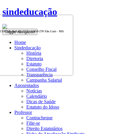
sindeducação
Toggle navigation
, COHAB Anil III CEP - 65050-270 São Luis - MA
Home
Sindeducação
História
Diretoria
Estatuto
Conselho Fiscal
Transparência
Campanha Salarial
Aposentados
Notícias
Calendário
Dicas de Saúde
Estatuto do Idoso
Professor
Contracheque
Filie-se
Direito Estatutários
Ficha de Atualização Sindicato