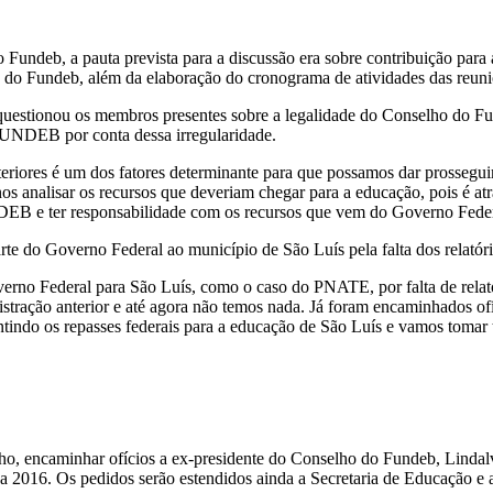
Fundeb, a pauta prevista para a discussão era sobre contribuição para
a do Fundeb, além da elaboração do cronograma de atividades das reun
questionou os membros presentes sobre a legalidade do Conselho do Fund
FUNDEB por conta dessa irregularidade.
riores é um dos fatores determinante para que possamos dar prosseguime
alisar os recursos que deveriam chegar para a educação, pois é atra
EB e ter responsabilidade com os recursos que vem do Governo Federa
arte do Governo Federal ao município de São Luís pela falta dos relatór
erno Federal para São Luís, como o caso do PNATE, por falta de relatór
inistração anterior e até agora não temos nada. Já foram encaminhados 
tindo os repasses federais para a educação de São Luís e vamos tomar t
ho, encaminhar ofícios a ex-presidente do Conselho do Fundeb, Lindalva
a 2016. Os pedidos serão estendidos ainda a Secretaria de Educação e a