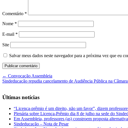
Comentário
*
Nome
*
E-mail
*
Site
Salvar meus dados neste navegador para a próxima vez que eu co
←
Convocação Assembleia
Sindeducação repudia cancelamento de Audiência Pública na Câmara
Últimas notícias
“Licença-prêmio é um direito, não um favor”, dizem professor
Plenária sobre Licença-Prêmio dia 8 de julho na sede do Sind
Em Assembleia, professores (as) constroem proposta alternativa 
Sindeducação – Nota de Pesar