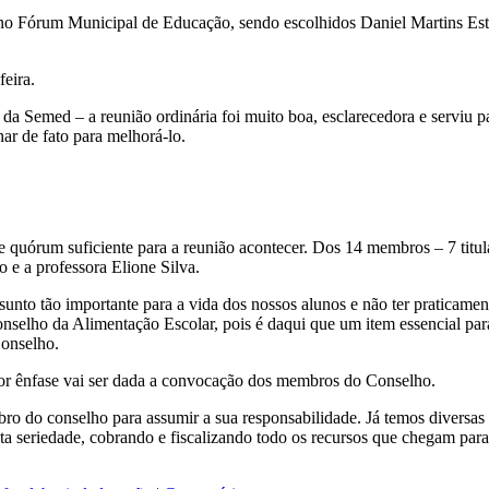
o Fórum Municipal de Educação, sendo escolhidos Daniel Martins Estre
eira.
 da Semed – a reunião ordinária foi muito boa, esclarecedora e servi
ar de fato para melhorá-lo.
 quórum suficiente para a reunião acontecer. Dos 14 membros – 7 titul
 e a professora Elione Silva.
to tão importante para a vida dos nossos alunos e não ter praticament
selho da Alimentação Escolar, pois é daqui que um item essencial para 
Conselho.
r ênfase vai ser dada a convocação dos membros do Conselho.
do conselho para assumir a sua responsabilidade. Já temos diversas 
a seriedade, cobrando e fiscalizando todo os recursos que chegam para 