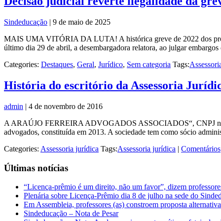
Decisão judicial reverte ilegalidade da gre
Sindeducação
|
9 de maio de 2025
MAIS UMA VITÓRIA DA LUTA! A histórica greve de 2022 dos professor
último dia 29 de abril, a desembargadora relatora, ao julgar embargos
Categories:
Destaques
,
Geral
,
Jurídico
,
Sem categoria
Tags:
Assessoria
História do escritório da Assessoria Jurídi
admin
|
4 de novembro de 2016
A ARAÚJO FERREIRA ADVOGADOS ASSOCIADOS“, CNPJ n.º 19.7
advogados, constituída em 2013. A sociedade tem como sócio admin
Categories:
Assessoria jurídica
Tags:
Assessoria jurídica
|
Comentários
Últimas notícias
“Licença-prêmio é um direito, não um favor”, dizem professor
Plenária sobre Licença-Prêmio dia 8 de julho na sede do Sind
Em Assembleia, professores (as) constroem proposta alternativa 
Sindeducação – Nota de Pesar