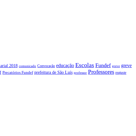
Escolas
Fundef
greve
educação
arial 2018
Convocação
comunicado
greve
Professores
f
prefeitura de São Luís
Precatórios Fundef
reajuste
professor