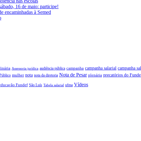
iolência nas escolas
ábado, 16 de maio: participe!
ade encaminhadas à Semed
o
campanha salarial
inária
campanha sal
campanha
audiência pública
Assessoria jurídica
Nota de Pesar
precatórios do Funde
nota
plenária
Público
mulher
nota da diretoria
Vídeos
educação Fundef
São Luís
ufma
Tabela salarial