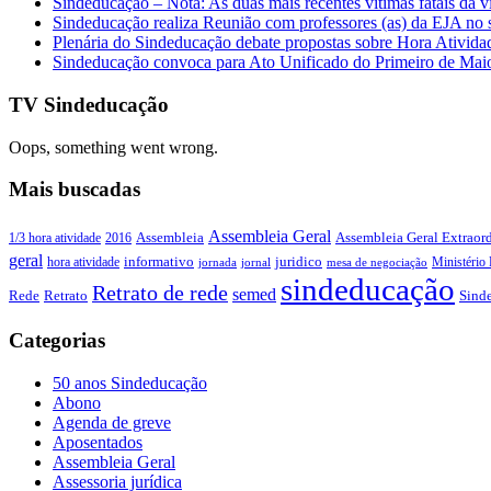
Sindeducação – Nota: As duas mais recentes vítimas fatais da v
Sindeducação realiza Reunião com professores (as) da EJA no s
Plenária do Sindeducação debate propostas sobre Hora Ativid
Sindeducação convoca para Ato Unificado do Primeiro de Mai
TV Sindeducação
Oops, something went wrong.
Mais buscadas
Assembleia Geral
Assembleia Geral Extraord
1/3 hora atividade
2016
Assembleia
geral
juridico
informativo
Ministério 
hora atividade
jornada
jornal
mesa de negociação
sindeducação
Retrato de rede
semed
Sind
Rede
Retrato
Categorias
50 anos Sindeducação
Abono
Agenda de greve
Aposentados
Assembleia Geral
Assessoria jurídica