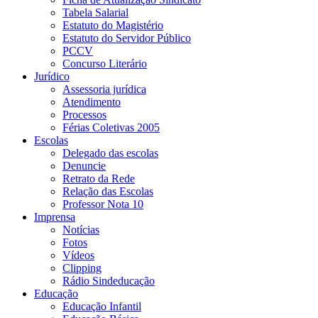
Tabela Salarial
Estatuto do Magistério
Estatuto do Servidor Público
PCCV
Concurso Literário
Jurídico
Assessoria jurídica
Atendimento
Processos
Férias Coletivas 2005
Escolas
Delegado das escolas
Denuncie
Retrato da Rede
Relação das Escolas
Professor Nota 10
Imprensa
Notícias
Fotos
Vídeos
Clipping
Rádio Sindeducação
Educação
Educação Infantil