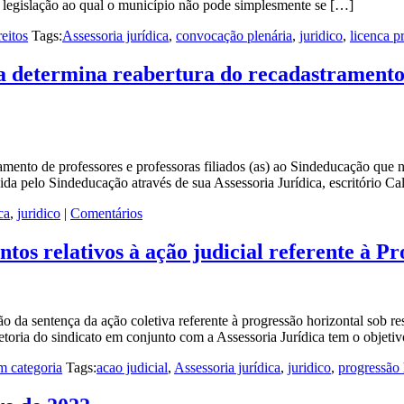
na legislação ao qual o município não pode simplesmente se […]
reitos
Tags:
Assessoria jurídica
,
convocação plenária
,
juridico
,
licenca p
a determina reabertura do recadastramento
amento de professores e professoras filiados (as) ao Sindeducação que 
ida pelo Sindeducação através de sua Assessoria Jurídica, escritório
ca
,
juridico
|
Comentários
os relativos à ação judicial referente à Pr
 da sentença da ação coletiva referente à progressão horizontal sob res
toria do sindicato em conjunto com a Assessoria Jurídica tem o objeti
m categoria
Tags:
acao judicial
,
Assessoria jurídica
,
juridico
,
progressão 