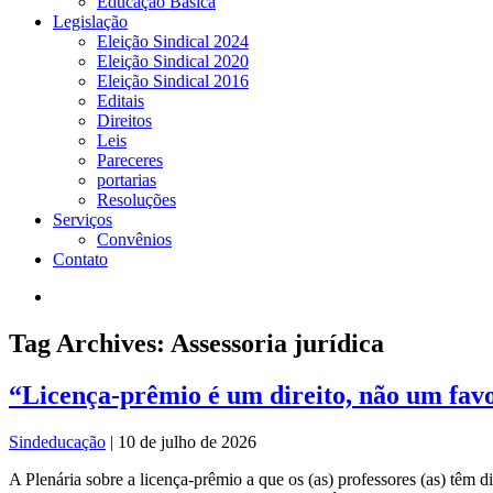
Educação Básica
Legislação
Eleição Sindical 2024
Eleição Sindical 2020
Eleição Sindical 2016
Editais
Direitos
Leis
Pareceres
portarias
Resoluções
Serviços
Convênios
Contato
Tag Archives: Assessoria jurídica
“Licença-prêmio é um direito, não um fav
Sindeducação
|
10 de julho de 2026
A Plenária sobre a licença-prêmio a que os (as) professores (as) têm 