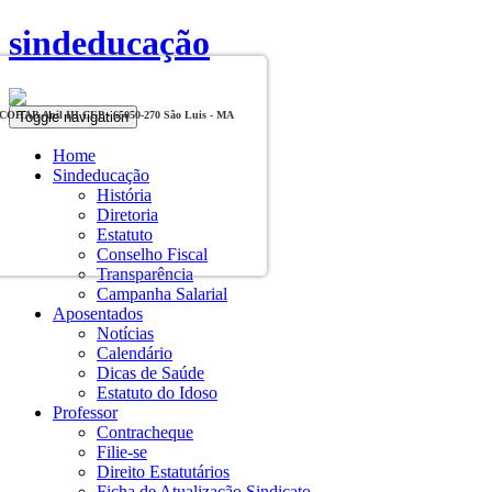
sindeducação
Toggle navigation
, COHAB Anil III CEP - 65050-270 São Luis - MA
Home
Sindeducação
História
Diretoria
Estatuto
Conselho Fiscal
Transparência
Campanha Salarial
Aposentados
Notícias
Calendário
Dicas de Saúde
Estatuto do Idoso
Professor
Contracheque
Filie-se
Direito Estatutários
Ficha de Atualização Sindicato