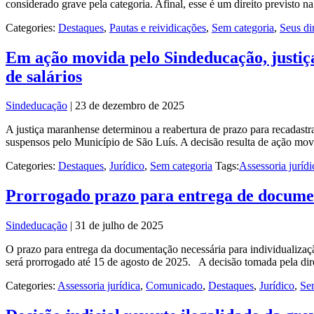
considerado grave pela categoria. Afinal, esse é um direito previsto 
Categories:
Destaques
,
Pautas e reividicações
,
Sem categoria
,
Seus di
Em ação movida pelo Sindeducação, justiç
de salários
Sindeducação
|
23 de dezembro de 2025
A justiça maranhense determinou a reabertura de prazo para recadastr
suspensos pelo Município de São Luís. A decisão resulta de ação mov
Categories:
Destaques
,
Jurídico
,
Sem categoria
Tags:
Assessoria jurídi
Prorrogado prazo para entrega de document
Sindeducação
|
31 de julho de 2025
O prazo para entrega da documentação necessária para individualização
será prorrogado até 15 de agosto de 2025. A decisão tomada pela dire
Categories:
Assessoria jurídica
,
Comunicado
,
Destaques
,
Jurídico
,
Se