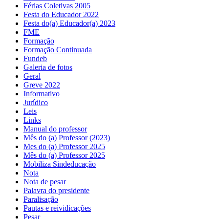
Férias Coletivas 2005
Festa do Educador 2022
Festa do(a) Educador(a) 2023
FME
Formação
Formação Continuada
Fundeb
Galeria de fotos
Geral
Greve 2022
Informativo
Jurídico
Leis
Links
Manual do professor
Mês do (a) Professor (2023)
Mes do (a) Professor 2025
Mês do (a) Professor 2025
Mobiliza Sindeducação
Nota
Nota de pesar
Palavra do presidente
Paralisação
Pautas e reividicações
Pesar