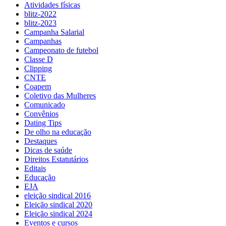
Atividades físicas
blitz-2022
blitz-2023
Campanha Salarial
Campanhas
Campeonato de futebol
Classe D
Clipping
CNTE
Coapem
Coletivo das Mulheres
Comunicado
Convênios
Dating Tips
De olho na educação
Destaques
Dicas de saúde
Direitos Estatutários
Editais
Educação
EJA
eleição sindical 2016
Eleição sindical 2020
Eleição sindical 2024
Eventos e cursos