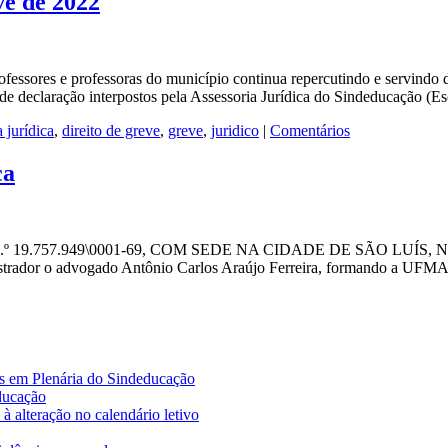
ve de 2022
es e professoras do município continua repercutindo e servindo de h
 de declaração interpostos pela Assessoria Jurídica do Sindeducação (E
 jurídica
,
direito de greve
,
greve
,
juridico
|
Comentários
ca
57.949\0001-69, COM SEDE NA CIDADE DE SÃO LUÍS, N.º 06, 
istrador o advogado Antônio Carlos Araújo Ferreira, formando a UFM
es em Plenária do Sindeducação
educação
à alteração no calendário letivo