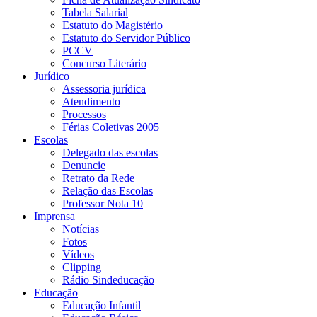
Tabela Salarial
Estatuto do Magistério
Estatuto do Servidor Público
PCCV
Concurso Literário
Jurídico
Assessoria jurídica
Atendimento
Processos
Férias Coletivas 2005
Escolas
Delegado das escolas
Denuncie
Retrato da Rede
Relação das Escolas
Professor Nota 10
Imprensa
Notícias
Fotos
Vídeos
Clipping
Rádio Sindeducação
Educação
Educação Infantil