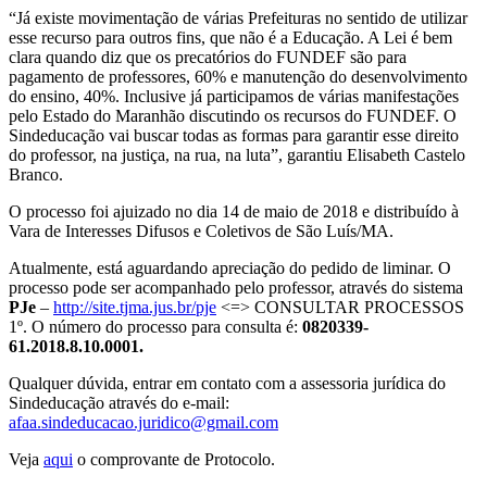
“Já existe movimentação de várias Prefeituras no sentido de utilizar
esse recurso para outros fins, que não é a Educação. A Lei é bem
clara quando diz que os precatórios do FUNDEF são para
pagamento de professores, 60% e manutenção do desenvolvimento
do ensino, 40%. Inclusive já participamos de várias manifestações
pelo Estado do Maranhão discutindo os recursos do FUNDEF. O
Sindeducação vai buscar todas as formas para garantir esse direito
do professor, na justiça, na rua, na luta”, garantiu Elisabeth Castelo
Branco.
O processo foi ajuizado no dia 14 de maio de 2018 e distribuído à
Vara de Interesses Difusos e Coletivos de São Luís/MA.
Atualmente, está aguardando apreciação do pedido de liminar. O
processo pode ser acompanhado pelo professor, através do sistema
PJe
–
http://site.tjma.jus.br/pje
<=> CONSULTAR PROCESSOS
1º. O número do processo para consulta é:
0820339-
61.2018.8.10.0001.
Qualquer dúvida, entrar em contato com a assessoria jurídica do
Sindeducação através do e-mail:
afaa.sindeducacao.juridico@gmail.com
Veja
aqui
o comprovante de Protocolo.