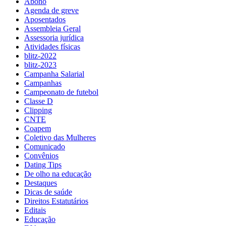
Abono
Agenda de greve
Aposentados
Assembleia Geral
Assessoria jurídica
Atividades físicas
blitz-2022
blitz-2023
Campanha Salarial
Campanhas
Campeonato de futebol
Classe D
Clipping
CNTE
Coapem
Coletivo das Mulheres
Comunicado
Convênios
Dating Tips
De olho na educação
Destaques
Dicas de saúde
Direitos Estatutários
Editais
Educação