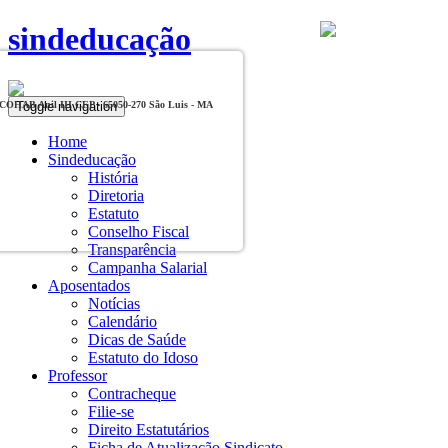
sindeducação
Toggle navigation
, COHAB Anil III CEP - 65050-270 São Luis - MA
Home
Sindeducação
História
Diretoria
Estatuto
Conselho Fiscal
Transparência
Campanha Salarial
Aposentados
Notícias
Calendário
Dicas de Saúde
Estatuto do Idoso
Professor
Contracheque
Filie-se
Direito Estatutários
Ficha de Atualização Sindicato