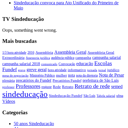
Sindeducação convoca para Ato Unificado do Primeiro de
Maio
TV Sindeducação
Oops, something went wrong.
Mais buscadas
Assembleia Geral
Assembleia Geral
1/3 hora atividade
2016
Assembleia
campanha salarial
Extraordinária
campanha
audiência pública
Assessoria jurídica
Escolas
educação
campanha salarial 2018
Convocação
comunicado
Fundef
greve geral
juridico
informativo
hora atividade
greve
jornada
jornal
Nota de Pesar
nota
Ministério Público
mulher
nota da diretoria
mesa de negociação
precatórios do Fundef
prefeitura de São Luís
plenária
Precatórios Fundef
Retrato de rede
Professores
semed
Rede
Retrato
reajuste
professor
sindeducação
Sindeducação Fundef
São Luís
ufma
Tabela salarial
Vídeos
Categorias
50 anos Sindeducação