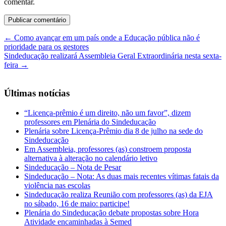
comentar.
←
Como avançar em um país onde a Educação pública não é
prioridade para os gestores
Sindeducação realizará Assembleia Geral Extraordinária nesta sexta-
feira
→
Últimas notícias
“Licença-prêmio é um direito, não um favor”, dizem
professores em Plenária do Sindeducação
Plenária sobre Licença-Prêmio dia 8 de julho na sede do
Sindeducação
Em Assembleia, professores (as) constroem proposta
alternativa à alteração no calendário letivo
Sindeducação – Nota de Pesar
Sindeducação – Nota: As duas mais recentes vítimas fatais da
violência nas escolas
Sindeducação realiza Reunião com professores (as) da EJA
no sábado, 16 de maio: participe!
Plenária do Sindeducação debate propostas sobre Hora
Atividade encaminhadas à Semed