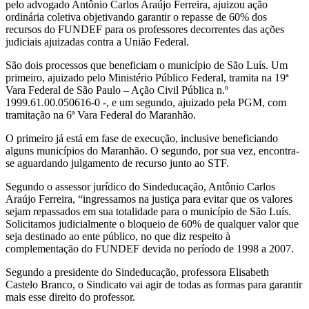
pelo advogado Antônio Carlos Araújo Ferreira, ajuizou ação
ordinária coletiva objetivando garantir o repasse de 60% dos
recursos do FUNDEF para os professores decorrentes das ações
judiciais ajuizadas contra a União Federal.
São dois processos que beneficiam o município de São Luís. Um
primeiro, ajuizado pelo Ministério Público Federal, tramita na 19ª
Vara Federal de São Paulo – Ação Civil Pública n.º
1999.61.00.050616-0 -, e um segundo, ajuizado pela PGM, com
tramitação na 6ª Vara Federal do Maranhão.
O primeiro já está em fase de execução, inclusive beneficiando
alguns municípios do Maranhão. O segundo, por sua vez, encontra-
se aguardando julgamento de recurso junto ao STF.
Segundo o assessor jurídico do Sindeducação, Antônio Carlos
Araújo Ferreira, “ingressamos na justiça para evitar que os valores
sejam repassados em sua totalidade para o município de São Luís.
Solicitamos judicialmente o bloqueio de 60% de qualquer valor que
seja destinado ao ente público, no que diz respeito à
complementação do FUNDEF devida no período de 1998 a 2007.
Segundo a presidente do Sindeducação, professora Elisabeth
Castelo Branco, o Sindicato vai agir de todas as formas para garantir
mais esse direito do professor.