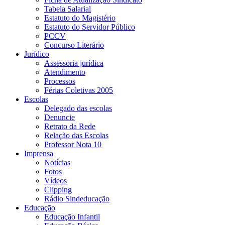
Tabela Salarial
Estatuto do Magistério
Estatuto do Servidor Público
PCCV
Concurso Literário
Jurídico
Assessoria jurídica
Atendimento
Processos
Férias Coletivas 2005
Escolas
Delegado das escolas
Denuncie
Retrato da Rede
Relação das Escolas
Professor Nota 10
Imprensa
Notícias
Fotos
Vídeos
Clipping
Rádio Sindeducação
Educação
Educação Infantil