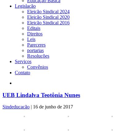
Educação Básica
Legislação
Eleição Sindical 2024
Eleição Sindical 2020
Eleição Sindical 2016
Editais
Direitos
Leis
Pareceres
portarias
Resoluções
Serviços
Convênios
Contato
UEB Lindalva Teotônia Nunes
Sindeducação
|
16 de junho de 2017