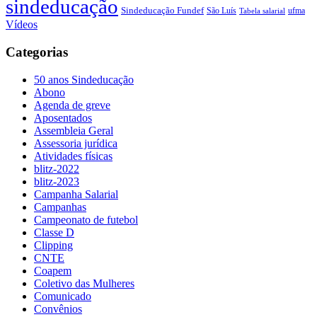
sindeducação
Sindeducação Fundef
São Luís
ufma
Tabela salarial
Vídeos
Categorias
50 anos Sindeducação
Abono
Agenda de greve
Aposentados
Assembleia Geral
Assessoria jurídica
Atividades físicas
blitz-2022
blitz-2023
Campanha Salarial
Campanhas
Campeonato de futebol
Classe D
Clipping
CNTE
Coapem
Coletivo das Mulheres
Comunicado
Convênios