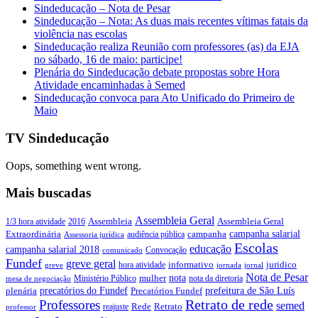
Sindeducação – Nota de Pesar
Sindeducação – Nota: As duas mais recentes vítimas fatais da
violência nas escolas
Sindeducação realiza Reunião com professores (as) da EJA
no sábado, 16 de maio: participe!
Plenária do Sindeducação debate propostas sobre Hora
Atividade encaminhadas à Semed
Sindeducação convoca para Ato Unificado do Primeiro de
Maio
TV Sindeducação
Oops, something went wrong.
Mais buscadas
Assembleia Geral
Assembleia Geral
1/3 hora atividade
2016
Assembleia
campanha salarial
Extraordinária
campanha
audiência pública
Assessoria jurídica
Escolas
educação
campanha salarial 2018
Convocação
comunicado
Fundef
greve geral
juridico
informativo
hora atividade
greve
jornada
jornal
Nota de Pesar
nota
Ministério Público
mulher
nota da diretoria
mesa de negociação
precatórios do Fundef
prefeitura de São Luís
plenária
Precatórios Fundef
Retrato de rede
Professores
semed
Rede
Retrato
reajuste
professor