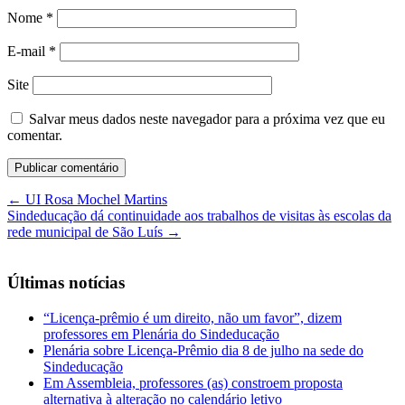
Nome
*
E-mail
*
Site
Salvar meus dados neste navegador para a próxima vez que eu
comentar.
←
UI Rosa Mochel Martins
Sindeducação dá continuidade aos trabalhos de visitas às escolas da
rede municipal de São Luís
→
Últimas notícias
“Licença-prêmio é um direito, não um favor”, dizem
professores em Plenária do Sindeducação
Plenária sobre Licença-Prêmio dia 8 de julho na sede do
Sindeducação
Em Assembleia, professores (as) constroem proposta
alternativa à alteração no calendário letivo