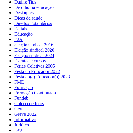
Dating Tips
De olho na educação
Destaques
Dicas de saúde
Direitos Estatutários
Editais
Educação
EJA
eleição sindical 2016
Eleição sindical 2020
Eleição sindical 2024
Eventos e cursos
Férias Coletivas 2005
Festa do Educador 2022
Festa do(a) Educador(a) 2023
FME
Formação
Formação Continuada
Fundeb
Galeria de fotos
Geral
Greve 2022
Informativo
Jurídico
Leis