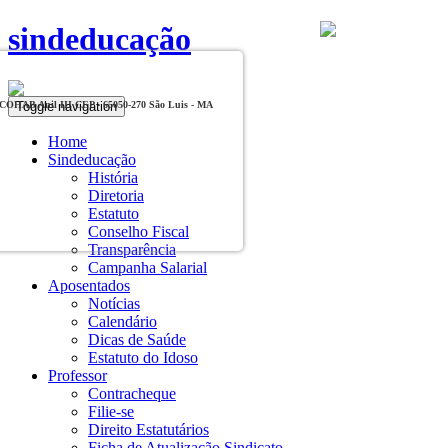
sindeducação
Toggle navigation
, COHAB Anil III CEP - 65050-270 São Luis - MA
Home
Sindeducação
História
Diretoria
Estatuto
Conselho Fiscal
Transparência
Campanha Salarial
Aposentados
Notícias
Calendário
Dicas de Saúde
Estatuto do Idoso
Professor
Contracheque
Filie-se
Direito Estatutários
Ficha de Atualização Sindicato