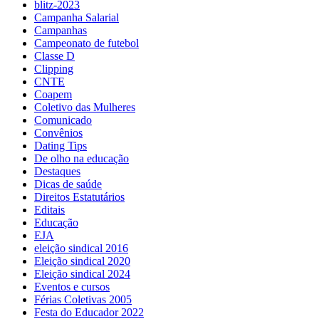
blitz-2023
Campanha Salarial
Campanhas
Campeonato de futebol
Classe D
Clipping
CNTE
Coapem
Coletivo das Mulheres
Comunicado
Convênios
Dating Tips
De olho na educação
Destaques
Dicas de saúde
Direitos Estatutários
Editais
Educação
EJA
eleição sindical 2016
Eleição sindical 2020
Eleição sindical 2024
Eventos e cursos
Férias Coletivas 2005
Festa do Educador 2022