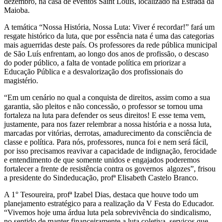
dezembro, na casa de eventos Saint Louis, localizado na Estrada da
Maioba.
A temática “Nossa História, Nossa Luta: Viver é recordar!” fará um
resgate histórico da luta, que por essência nata é uma das categorias
mais aguerridas deste país. Os professores da rede pública municipal
de São Luís enfrentam, ao longo dos anos de profissão, o descaso
do poder público, a falta de vontade política em priorizar a
Educação Pública e a desvalorização dos profissionais do
magistério.
“Em um cenário no qual a conquista de direitos, assim como a sua
garantia, são pleitos e não concessão, o professor se tornou uma
fortaleza na luta para defender os seus direitos! E esse tema vem,
justamente, para nos fazer relembrar a nossa história e a nossa luta,
marcadas por vitórias, derrotas, amadurecimento da consciência de
classe e política. Para nós, professores, nunca foi e nem será fácil,
por isso precisamos reavivar a capacidade de indignação, ferocidade
e entendimento de que somente unidos e engajados poderemos
fortalecer a frente de resistência contra os governos algozes”, frisou
a presidente do Sindeducação, profª Elisabeth Castelo Branco.
A 1° Tesoureira, profª Izabel Dias, destaca que houve todo um
planejamento estratégico para a realização da V Festa do Educador.
“Vivemos hoje uma árdua luta pela sobrevivência do sindicalismo,
no sentido de manter financeiramente a luta coletiva, serviços que