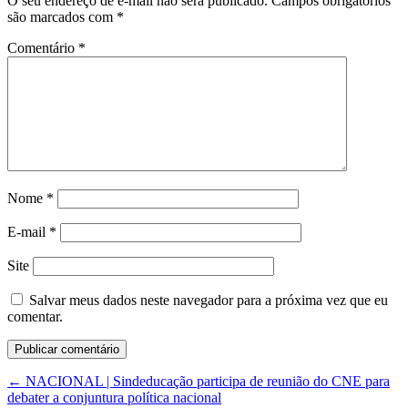
O seu endereço de e-mail não será publicado.
Campos obrigatórios
são marcados com
*
Comentário
*
Nome
*
E-mail
*
Site
Salvar meus dados neste navegador para a próxima vez que eu
comentar.
←
NACIONAL | Sindeducação participa de reunião do CNE para
debater a conjuntura política nacional