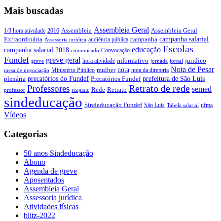
Mais buscadas
Assembleia Geral
Assembleia Geral
1/3 hora atividade
2016
Assembleia
campanha salarial
Extraordinária
campanha
audiência pública
Assessoria jurídica
Escolas
educação
campanha salarial 2018
Convocação
comunicado
Fundef
greve geral
juridico
informativo
hora atividade
greve
jornada
jornal
Nota de Pesar
nota
Ministério Público
mulher
nota da diretoria
mesa de negociação
precatórios do Fundef
prefeitura de São Luís
plenária
Precatórios Fundef
Retrato de rede
Professores
semed
Rede
Retrato
reajuste
professor
sindeducação
Sindeducação Fundef
São Luís
ufma
Tabela salarial
Vídeos
Categorias
50 anos Sindeducação
Abono
Agenda de greve
Aposentados
Assembleia Geral
Assessoria jurídica
Atividades físicas
blitz-2022