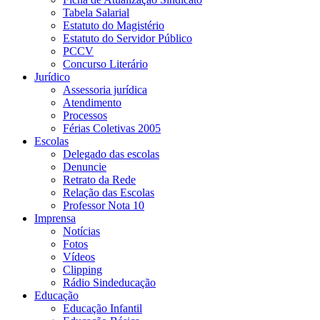
Tabela Salarial
Estatuto do Magistério
Estatuto do Servidor Público
PCCV
Concurso Literário
Jurídico
Assessoria jurídica
Atendimento
Processos
Férias Coletivas 2005
Escolas
Delegado das escolas
Denuncie
Retrato da Rede
Relação das Escolas
Professor Nota 10
Imprensa
Notícias
Fotos
Vídeos
Clipping
Rádio Sindeducação
Educação
Educação Infantil