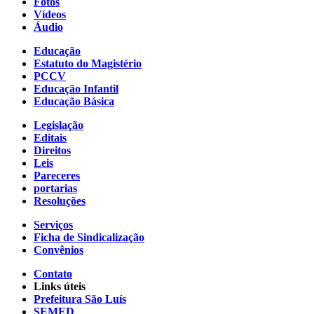
Fotos
Vídeos
Áudio
Educação
Estatuto do Magistério
PCCV
Educação Infantil
Educação Básica
Legislação
Editais
Direitos
Leis
Pareceres
portarias
Resoluções
Serviços
Ficha de Sindicalização
Convênios
Contato
Links úteis
Prefeitura São Luís
SEMED