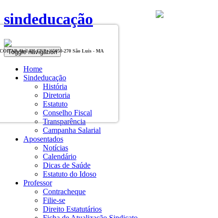
sindeducação
Toggle navigation
, COHAB Anil III CEP - 65050-270 São Luis - MA
Home
Sindeducação
História
Diretoria
Estatuto
Conselho Fiscal
Transparência
Campanha Salarial
Aposentados
Notícias
Calendário
Dicas de Saúde
Estatuto do Idoso
Professor
Contracheque
Filie-se
Direito Estatutários
Ficha de Atualização Sindicato