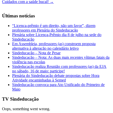
Cuidados com a saúde bucal!
→
Últimas notícias
“Licença-prêmio é um direito, não um favor”, dizem
professores em Plenária do Sindeducação
Plenária sobre Licença-Prêmio dia 8 de julho na sede do
Sindeducação
Em Assembleia, professores (as) constroem proposta
alternativa à alteração no calendário letivo
Sindeducação – Nota de Pesar
Sindeducação – Nota: As duas mais recentes vítimas fatais da
violência nas escolas
Sindeducação realiza Reunião com professores (as) da EJA
no sábado, 16 de maio: participe!
Plenária do Sindeducação debate propostas sobre Hora
Atividade encaminhadas à Semed
Sindeducação convoca para Ato Unificado do Primeiro de
Maio
TV Sindeducação
Oops, something went wrong.