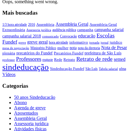
Oops, something went wrong.
Mais buscadas
Assembleia Geral
Assembleia Geral
1/3 hora atividade
2016
Assembleia
campanha salarial
Extraordinária
campanha
audiência pública
Assessoria jurídica
Escolas
educação
campanha salarial 2018
Convocação
comunicado
Fundef
greve geral
juridico
informativo
hora atividade
greve
jornada
jornal
Nota de Pesar
nota
Ministério Público
mulher
nota da diretoria
mesa de negociação
precatórios do Fundef
prefeitura de São Luís
plenária
Precatórios Fundef
Retrato de rede
Professores
semed
Rede
Retrato
reajuste
professor
sindeducação
Sindeducação Fundef
São Luís
ufma
Tabela salarial
Vídeos
Categorias
50 anos Sindeducação
Abono
Agenda de greve
Aposentados
Assembleia Geral
Assessoria jurídica
Atividades físicas