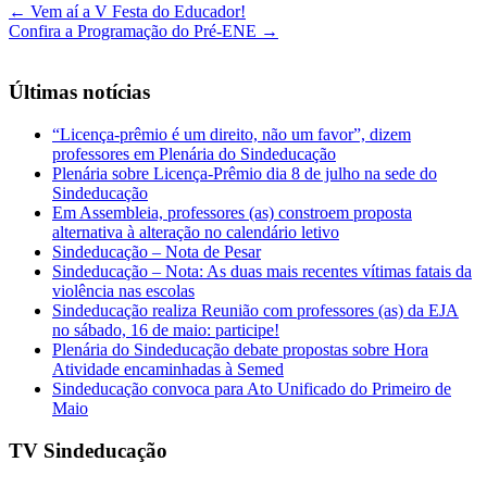
←
Vem aí a V Festa do Educador!
Confira a Programação do Pré-ENE
→
Últimas notícias
“Licença-prêmio é um direito, não um favor”, dizem
professores em Plenária do Sindeducação
Plenária sobre Licença-Prêmio dia 8 de julho na sede do
Sindeducação
Em Assembleia, professores (as) constroem proposta
alternativa à alteração no calendário letivo
Sindeducação – Nota de Pesar
Sindeducação – Nota: As duas mais recentes vítimas fatais da
violência nas escolas
Sindeducação realiza Reunião com professores (as) da EJA
no sábado, 16 de maio: participe!
Plenária do Sindeducação debate propostas sobre Hora
Atividade encaminhadas à Semed
Sindeducação convoca para Ato Unificado do Primeiro de
Maio
TV Sindeducação