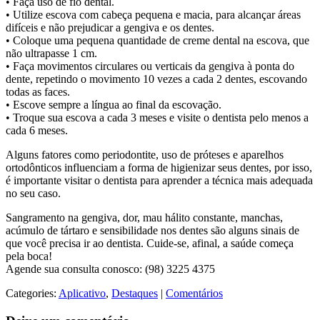
• Faça uso de fio dental.
• Utilize escova com cabeça pequena e macia, para alcançar áreas
difíceis e não prejudicar a gengiva e os dentes.
• Coloque uma pequena quantidade de creme dental na escova, que
não ultrapasse 1 cm.
• Faça movimentos circulares ou verticais da gengiva à ponta do
dente, repetindo o movimento 10 vezes a cada 2 dentes, escovando
todas as faces.
• Escove sempre a língua ao final da escovação.
• Troque sua escova a cada 3 meses e visite o dentista pelo menos a
cada 6 meses.
Alguns fatores como periodontite, uso de próteses e aparelhos
ortodônticos influenciam a forma de higienizar seus dentes, por isso,
é importante visitar o dentista para aprender a técnica mais adequada
no seu caso.
Sangramento na gengiva, dor, mau hálito constante, manchas,
acúmulo de tártaro e sensibilidade nos dentes são alguns sinais de
que você precisa ir ao dentista. Cuide-se, afinal, a saúde começa
pela boca!
Agende sua consulta conosco: (98) 3225 4375
Categories:
Aplicativo
,
Destaques
|
Comentários