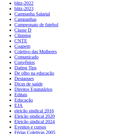
blitz-2022
blitz-2023
Campanha Salarial
Campanhas
Campeonato de futebol
Classe D
Clipping
CNTE
Coapem
Coletivo das Mulheres
Comunicado
Convênios
Dating Tips
De olho na educação
Destaques
Dicas de saúde
Direitos Estatutários
Editais
Educação
EJA
eleição sindical 2016
Eleição sindical 2020
Eleição sindical 2024
Eventos e cursos
Férias Coletivas 2005