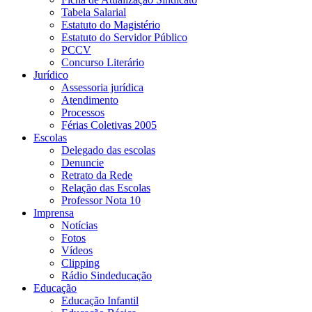
Tabela Salarial
Estatuto do Magistério
Estatuto do Servidor Público
PCCV
Concurso Literário
Jurídico
Assessoria jurídica
Atendimento
Processos
Férias Coletivas 2005
Escolas
Delegado das escolas
Denuncie
Retrato da Rede
Relação das Escolas
Professor Nota 10
Imprensa
Notícias
Fotos
Vídeos
Clipping
Rádio Sindeducação
Educação
Educação Infantil