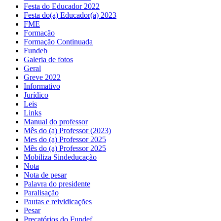
Festa do Educador 2022
Festa do(a) Educador(a) 2023
FME
Formação
Formação Continuada
Fundeb
Galeria de fotos
Geral
Greve 2022
Informativo
Jurídico
Leis
Links
Manual do professor
Mês do (a) Professor (2023)
Mes do (a) Professor 2025
Mês do (a) Professor 2025
Mobiliza Sindeducação
Nota
Nota de pesar
Palavra do presidente
Paralisação
Pautas e reividicações
Pesar
Precatórios do Fundef