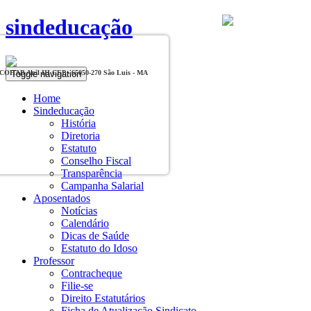
sindeducação
Toggle navigation
, COHAB Anil III CEP - 65050-270 São Luis - MA
Home
Sindeducação
História
Diretoria
Estatuto
Conselho Fiscal
Transparência
Campanha Salarial
Aposentados
Notícias
Calendário
Dicas de Saúde
Estatuto do Idoso
Professor
Contracheque
Filie-se
Direito Estatutários
Ficha de Atualização Sindicato