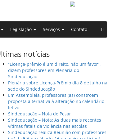
o
Legislação
Serviços
Contato
ltimas notícias
“Licença-prêmio é um direito, não um favor”,
dizem professores em Plenária do
Sindeducação
Plenária sobre Licença-Prêmio dia 8 de julho na
sede do Sindeducação
Em Assembleia, professores (as) constroem
proposta alternativa à alteração no calendário
letivo
Sindeducação – Nota de Pesar
Sindeducação – Nota: As duas mais recentes
vítimas fatais da violência nas escolas
Sindeducação realiza Reunião com professores
(as) da EJA no sábado, 16 de maio: participe!