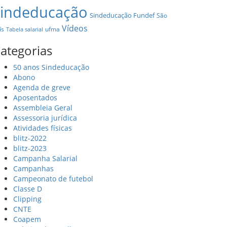
sindeducação
Sindeducação Fundef
São
Vídeos
ís
ufma
Tabela salarial
ategorias
50 anos Sindeducação
Abono
Agenda de greve
Aposentados
Assembleia Geral
Assessoria jurídica
Atividades físicas
blitz-2022
blitz-2023
Campanha Salarial
Campanhas
Campeonato de futebol
Classe D
Clipping
CNTE
Coapem