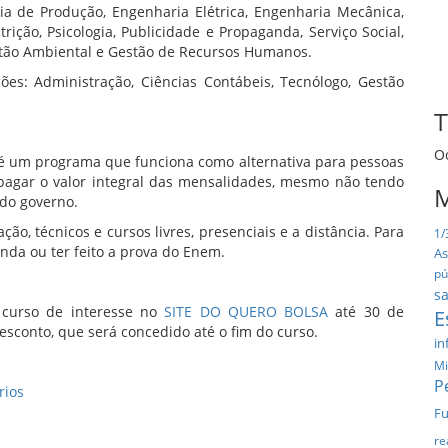
ia de Produção, Engenharia Elétrica, Engenharia Mecânica,
trição, Psicologia, Publicidade e Propaganda, Serviço Social,
stão Ambiental e Gestão de Recursos Humanos.
es: Administração, Ciências Contábeis, Tecnólogo, Gestão
T
O
 é um programa que funciona como alternativa para pessoas
pagar o valor integral das mensalidades, mesmo não tendo
M
do governo.
o, técnicos e cursos livres, presenciais e a distância. Para
1/
nda ou ter feito a prova do Enem.
As
pú
sa
 curso de interesse no
SITE DO QUERO BOLSA
até 30 de
E
esconto, que será concedido até o fim do curso.
in
Mi
P
rios
Fu
re