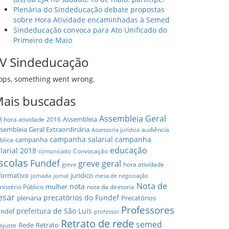
Plenária do Sindeducação debate propostas
sobre Hora Atividade encaminhadas à Semed
Sindeducação convoca para Ato Unificado do
Primeiro de Maio
V Sindeducação
ops, something went wrong.
ais buscadas
Assembleia Geral
Assembleia
3 hora atividade
2016
sembleia Geral Extraordinária
audiência
Assessoria jurídica
campanha salarial
campanha
campanha
blica
educação
larial 2018
Convocação
comunicado
scolas
Fundef
greve geral
hora atividade
greve
formativo
juridico
jornada
jornal
mesa de negociação
Nota de
nota
mulher
nistério Público
nota da diretoria
esar
precatórios do Fundef
plenária
Precatórios
Professores
prefeitura de São Luís
ndef
professor
Retrato de rede
semed
Rede
Retrato
ajuste