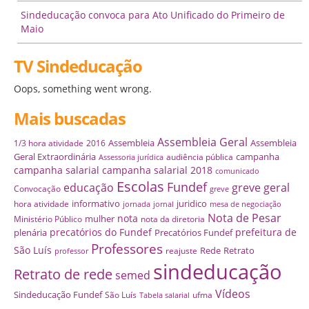
Sindeducação convoca para Ato Unificado do Primeiro de
Maio
TV Sindeducação
Oops, something went wrong.
Mais buscadas
Assembleia Geral
Assembleia
Assembleia
1/3 hora atividade
2016
Geral Extraordinária
campanha
audiência pública
Assessoria jurídica
campanha salarial
campanha salarial 2018
comunicado
Escolas
Fundef
educação
greve geral
Convocação
greve
informativo
juridico
hora atividade
jornada
jornal
mesa de negociação
Nota de Pesar
nota
mulher
Ministério Público
nota da diretoria
precatórios do Fundef
prefeitura de
plenária
Precatórios Fundef
Professores
São Luís
Rede
Retrato
reajuste
professor
sindeducação
Retrato de rede
semed
Vídeos
Sindeducação Fundef
São Luís
ufma
Tabela salarial