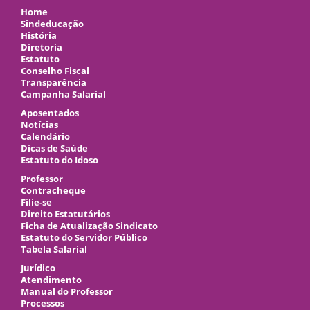
Home
Sindeducação
História
Diretoria
Estatuto
Conselho Fiscal
Transparência
Campanha Salarial
Aposentados
Notícias
Calendário
Dicas de Saúde
Estatuto do Idoso
Professor
Contracheque
Filie-se
Direito Estatutários
Ficha de Atualização Sindicato
Estatuto do Servidor Público
Tabela Salarial
Jurídico
Atendimento
Manual do Professor
Processos