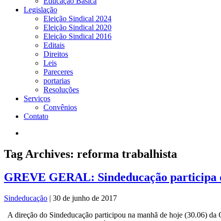
Educação Básica
Legislação
Eleição Sindical 2024
Eleição Sindical 2020
Eleição Sindical 2016
Editais
Direitos
Leis
Pareceres
portarias
Resoluções
Serviços
Convênios
Contato
Tag Archives: reforma trabalhista
GREVE GERAL: Sindeducação participa de
Sindeducação
|
30 de junho de 2017
A direção do Sindeducação participou na manhã de hoje (30.06) da Gre