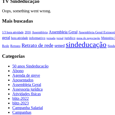
TV Sindeducação
Oops, something went wrong.
Mais buscadas
Assembleia Geral
Assembleia Geral Extraord
1/3 hora atividade
2016
Assembleia
geral
juridico
informativo
Ministério 
hora atividade
jornada
jornal
mesa de negociação
sindeducação
Retrato de rede
semed
Sind
Rede
Retrato
Categorias
50 anos Sindeducação
Abono
Agenda de greve
Aposentados
Assembleia Geral
Assessoria jurídica
Atividades físicas
blitz-2022
blitz-2023
Campanha Salarial
Campanhas