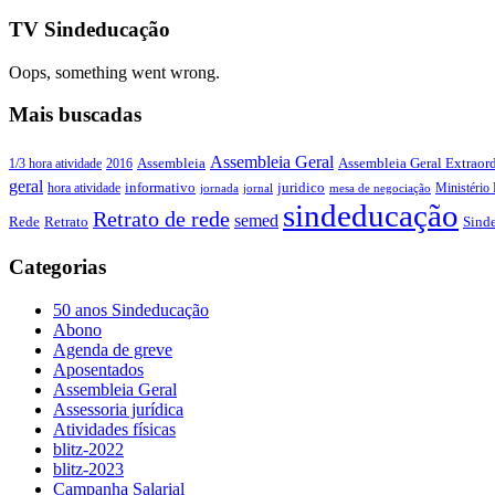
TV Sindeducação
Oops, something went wrong.
Mais buscadas
Assembleia Geral
Assembleia Geral Extraord
1/3 hora atividade
2016
Assembleia
geral
juridico
informativo
Ministério 
hora atividade
jornada
jornal
mesa de negociação
sindeducação
Retrato de rede
semed
Sind
Rede
Retrato
Categorias
50 anos Sindeducação
Abono
Agenda de greve
Aposentados
Assembleia Geral
Assessoria jurídica
Atividades físicas
blitz-2022
blitz-2023
Campanha Salarial