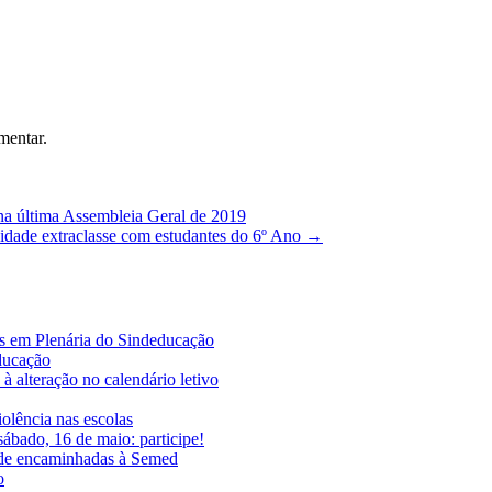
mentar.
ltima Assembleia Geral de 2019
dade extraclasse com estudantes do 6º Ano
→
es em Plenária do Sindeducação
educação
à alteração no calendário letivo
iolência nas escolas
ábado, 16 de maio: participe!
ade encaminhadas à Semed
o