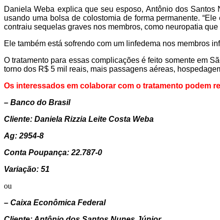
Daniela Weba explica que seu esposo, Antônio dos Santos Nu
usando uma bolsa de colostomia de forma permanente. “Ele e
contraiu sequelas graves nos membros, como neuropatia que é
Ele também está sofrendo com um linfedema nos membros infer
O tratamento para essas complicações é feito somente em São 
torno dos R$ 5 mil reais, mais passagens aéreas, hospedagem 
Os interessados em colaborar com o tratamento podem rea
– Banco do Brasil
Cliente: Daniela Rizzia Leite Costa Weba
Ag: 2954-8
Conta Poupança: 22.787-0
Variação: 51
ou
– Caixa Econômica Federal
Cliente: Antônio dos Santos Nunes Júnior