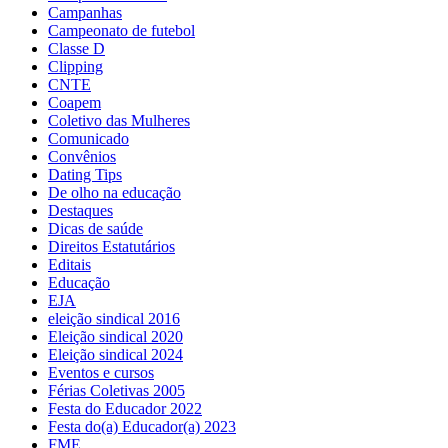
Campanhas
Campeonato de futebol
Classe D
Clipping
CNTE
Coapem
Coletivo das Mulheres
Comunicado
Convênios
Dating Tips
De olho na educação
Destaques
Dicas de saúde
Direitos Estatutários
Editais
Educação
EJA
eleição sindical 2016
Eleição sindical 2020
Eleição sindical 2024
Eventos e cursos
Férias Coletivas 2005
Festa do Educador 2022
Festa do(a) Educador(a) 2023
FME