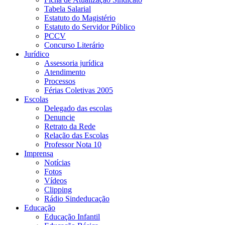
Tabela Salarial
Estatuto do Magistério
Estatuto do Servidor Público
PCCV
Concurso Literário
Jurídico
Assessoria jurídica
Atendimento
Processos
Férias Coletivas 2005
Escolas
Delegado das escolas
Denuncie
Retrato da Rede
Relação das Escolas
Professor Nota 10
Imprensa
Notícias
Fotos
Vídeos
Clipping
Rádio Sindeducação
Educação
Educação Infantil