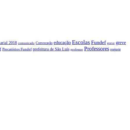
Escolas
Fundef
greve
educação
arial 2018
Convocação
comunicado
greve
Professores
f
prefeitura de São Luís
Precatórios Fundef
reajuste
professor