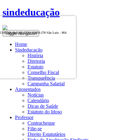
sindeducação
Toggle navigation
, COHAB Anil III CEP - 65050-270 São Luis - MA
Home
Sindeducação
História
Diretoria
Estatuto
Conselho Fiscal
Transparência
Campanha Salarial
Aposentados
Notícias
Calendário
Dicas de Saúde
Estatuto do Idoso
Professor
Contracheque
Filie-se
Direito Estatutários
Ficha de Atualização Sindicato