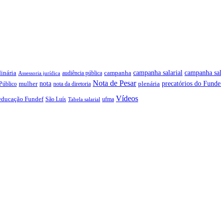
campanha salarial
inária
campanha sal
campanha
audiência pública
Assessoria jurídica
Nota de Pesar
precatórios do Funde
nota
plenária
Público
mulher
nota da diretoria
Vídeos
educação Fundef
São Luís
ufma
Tabela salarial