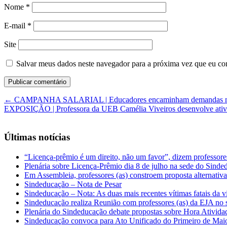
Nome
*
E-mail
*
Site
Salvar meus dados neste navegador para a próxima vez que eu co
←
CAMPANHA SALARIAL | Educadores encaminham demandas na ú
EXPOSIÇÃO | Professora da UEB Camélia Viveiros desenvolve ativi
Últimas notícias
“Licença-prêmio é um direito, não um favor”, dizem professor
Plenária sobre Licença-Prêmio dia 8 de julho na sede do Sind
Em Assembleia, professores (as) constroem proposta alternativa 
Sindeducação – Nota de Pesar
Sindeducação – Nota: As duas mais recentes vítimas fatais da v
Sindeducação realiza Reunião com professores (as) da EJA no s
Plenária do Sindeducação debate propostas sobre Hora Ativid
Sindeducação convoca para Ato Unificado do Primeiro de Mai