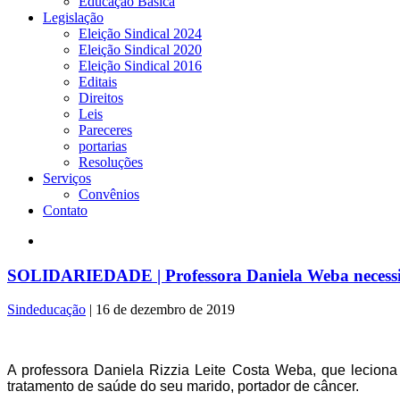
Educação Básica
Legislação
Eleição Sindical 2024
Eleição Sindical 2020
Eleição Sindical 2016
Editais
Direitos
Leis
Pareceres
portarias
Resoluções
Serviços
Convênios
Contato
SOLIDARIEDADE | Professora Daniela Weba necessita
Sindeducação
|
16 de dezembro de 2019
A professora Daniela Rizzia Leite Costa Weba, que leciona
tratamento de saúde do seu marido, portador de câncer.