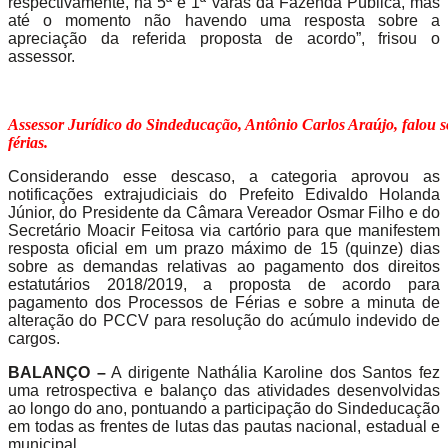
respectivamente, na 5ª e 1ª varas da Fazenda Pública, mas
até o momento não havendo uma resposta sobre a
apreciação da referida proposta de acordo”, frisou o
assessor.
Assessor Jurídico do Sindeducação, Antônio Carlos Araújo, falou s
férias.
Considerando esse descaso, a categoria aprovou as
notificações extrajudiciais do Prefeito Edivaldo Holanda
Júnior, do Presidente da Câmara Vereador Osmar Filho e do
Secretário Moacir Feitosa via cartório para que manifestem
resposta oficial em um prazo máximo de 15 (quinze) dias
sobre as demandas relativas ao pagamento dos direitos
estatutários 2018/2019, a proposta de acordo para
pagamento dos Processos de Férias e sobre a minuta de
alteração do PCCV para resolução do acúmulo indevido de
cargos.
BALANÇO –
A dirigente Nathália Karoline dos Santos fez
uma retrospectiva e balanço das atividades desenvolvidas
ao longo do ano, pontuando a participação do Sindeducação
em todas as frentes de lutas das pautas nacional, estadual e
municipal.