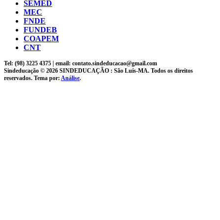
SEMED
MEC
FNDE
FUNDEB
COAPEM
CNT
Tel: (98) 3225 4375 | email: contato.sindeducacao@gmail.com
Sindeducação © 2026 SINDEDUCAÇÃO : São Luís-MA. Todos os direitos
reservados. Tema por:
Análise
.