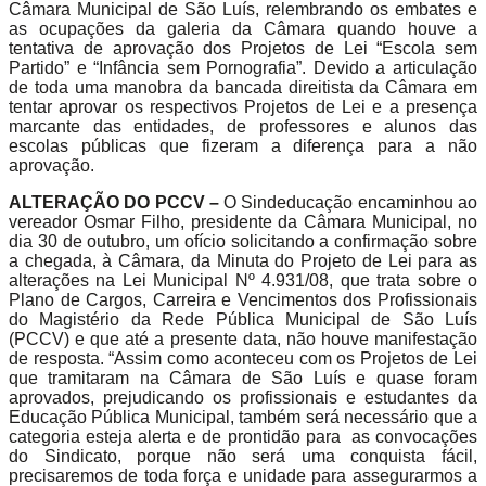
Câmara Municipal de São Luís, relembrando os embates e
as ocupações da galeria da Câmara quando houve a
tentativa de aprovação dos Projetos de Lei “Escola sem
Partido” e “Infância sem Pornografia”. Devido a articulação
de toda uma manobra da bancada direitista da Câmara em
tentar aprovar os respectivos Projetos de Lei e a presença
marcante das entidades, de professores e alunos das
escolas públicas que fizeram a diferença para a não
aprovação.
ALTERAÇÃO DO PCCV –
O Sindeducação encaminhou ao
vereador Osmar Filho, presidente da Câmara Municipal, no
dia 30 de outubro, um ofício solicitando a confirmação sobre
a chegada, à Câmara, da Minuta do Projeto de Lei para as
alterações na Lei Municipal Nº 4.931/08, que trata sobre o
Plano de Cargos, Carreira e Vencimentos dos Profissionais
do Magistério da Rede Pública Municipal de São Luís
(PCCV) e que até a presente data, não houve manifestação
de resposta. “Assim como aconteceu com os Projetos de Lei
que tramitaram na Câmara de São Luís e quase foram
aprovados, prejudicando os profissionais e estudantes da
Educação Pública Municipal, também será necessário que a
categoria esteja alerta e de prontidão para as convocações
do Sindicato, porque não será uma conquista fácil,
precisaremos de toda força e unidade para assegurarmos a