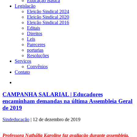
Educação Básica
Legislação
Eleição Sindical 2024
Eleição Sindical 2020
Eleição Sindical 2016
Editais
Direitos
Leis
Pareceres
portarias
Resoluções
Serviços
Convênios
Contato
CAMPANHA SALARIAL | Educadores
encaminham demandas na última Assembleia Geral
de 2019
Sindeducação
|
12 de dezembro de 2019
Professora Nathália Karoline faz avaliação durante assembleia.