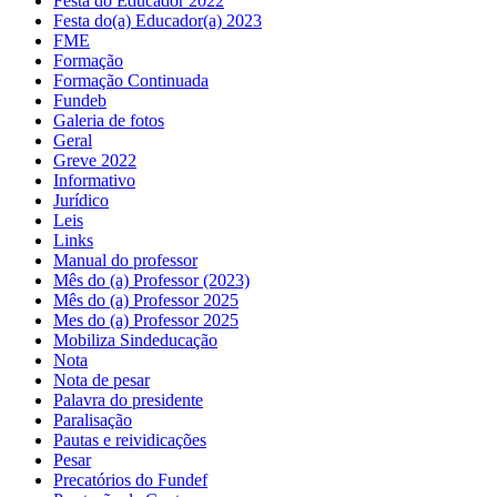
Festa do Educador 2022
Festa do(a) Educador(a) 2023
FME
Formação
Formação Continuada
Fundeb
Galeria de fotos
Geral
Greve 2022
Informativo
Jurídico
Leis
Links
Manual do professor
Mês do (a) Professor (2023)
Mês do (a) Professor 2025
Mes do (a) Professor 2025
Mobiliza Sindeducação
Nota
Nota de pesar
Palavra do presidente
Paralisação
Pautas e reividicações
Pesar
Precatórios do Fundef