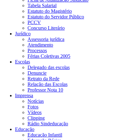
Tabela Salarial
Estatuto do Magistério
Estatuto do Servidor Público
PCCV
Concurso Literário
Jurídico
Assessoria jurídica
Atendimento
Processos
Férias Coletivas 2005
Escolas
Delegado das escolas
Denuncie
Retrato da Rede
Relação das Escolas
Professor Nota 10
Imprensa
Notícias
Fotos
Vídeos
Clipping
Rádio Sindeducação
Educação
Educação Infantil