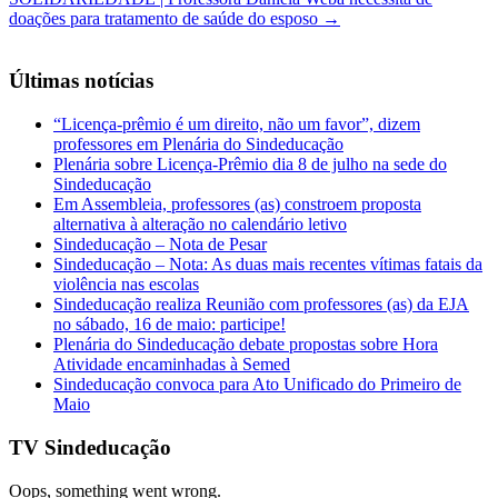
doações para tratamento de saúde do esposo
→
Últimas notícias
“Licença-prêmio é um direito, não um favor”, dizem
professores em Plenária do Sindeducação
Plenária sobre Licença-Prêmio dia 8 de julho na sede do
Sindeducação
Em Assembleia, professores (as) constroem proposta
alternativa à alteração no calendário letivo
Sindeducação – Nota de Pesar
Sindeducação – Nota: As duas mais recentes vítimas fatais da
violência nas escolas
Sindeducação realiza Reunião com professores (as) da EJA
no sábado, 16 de maio: participe!
Plenária do Sindeducação debate propostas sobre Hora
Atividade encaminhadas à Semed
Sindeducação convoca para Ato Unificado do Primeiro de
Maio
TV Sindeducação
Oops, something went wrong.