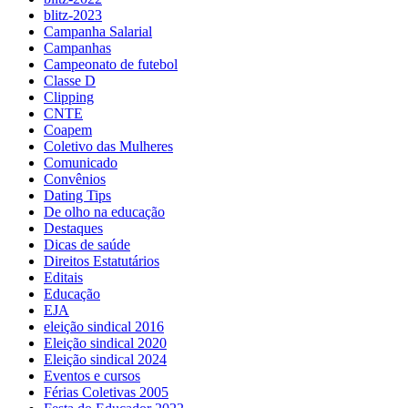
blitz-2023
Campanha Salarial
Campanhas
Campeonato de futebol
Classe D
Clipping
CNTE
Coapem
Coletivo das Mulheres
Comunicado
Convênios
Dating Tips
De olho na educação
Destaques
Dicas de saúde
Direitos Estatutários
Editais
Educação
EJA
eleição sindical 2016
Eleição sindical 2020
Eleição sindical 2024
Eventos e cursos
Férias Coletivas 2005