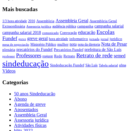
Mais buscadas
Assembleia Geral
Assembleia Geral
1/3 hora atividade
2016
Assembleia
campanha salarial
Extraordinária
campanha
audiência pública
Assessoria jurídica
Escolas
educação
campanha salarial 2018
Convocação
comunicado
Fundef
greve geral
juridico
informativo
hora atividade
greve
jornada
jornal
Nota de Pesar
nota
Ministério Público
mulher
nota da diretoria
mesa de negociação
precatórios do Fundef
prefeitura de São Luís
plenária
Precatórios Fundef
Retrato de rede
Professores
semed
Rede
Retrato
reajuste
professor
sindeducação
Sindeducação Fundef
São Luís
ufma
Tabela salarial
Vídeos
Categorias
50 anos Sindeducação
Abono
Agenda de greve
Aposentados
Assembleia Geral
Assessoria jurídica
Atividades físicas
blitz-2022