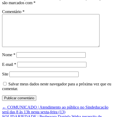
são marcados com
*
Comentário
*
Nome
*
E-mail
*
Site
Salvar meus dados neste navegador para a próxima vez que eu
comentar.
←
COMUNICADO | Atendimento ao público no Sindeducação
será das 8 às 13h nesta sexta-feira (13)
SOLIDARIEDADE | Professora Daniela Weba necessita de