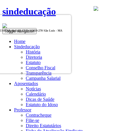
sindeducação
Toggle navigation
, COHAB Anil III CEP - 65050-270 São Luis - MA
Home
Sindeducação
História
Diretoria
Estatuto
Conselho Fiscal
Transparência
Campanha Salarial
Aposentados
Notícias
Calendário
Dicas de Saúde
Estatuto do Idoso
Professor
Contracheque
Filie-se
Direito Estatutários
Ficha de Atualização Sindicato