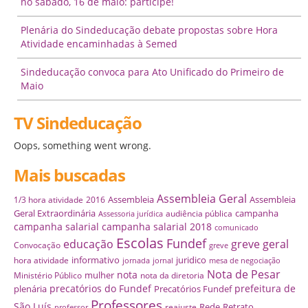
no sábado, 16 de maio: participe!
Plenária do Sindeducação debate propostas sobre Hora
Atividade encaminhadas à Semed
Sindeducação convoca para Ato Unificado do Primeiro de
Maio
TV Sindeducação
Oops, something went wrong.
Mais buscadas
Assembleia Geral
Assembleia
Assembleia
1/3 hora atividade
2016
Geral Extraordinária
campanha
audiência pública
Assessoria jurídica
campanha salarial
campanha salarial 2018
comunicado
Escolas
Fundef
educação
greve geral
Convocação
greve
informativo
juridico
hora atividade
jornada
jornal
mesa de negociação
Nota de Pesar
nota
mulher
Ministério Público
nota da diretoria
precatórios do Fundef
prefeitura de
plenária
Precatórios Fundef
Professores
São Luís
Rede
Retrato
reajuste
professor