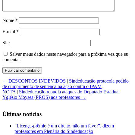
Nome
*
E-mail
*
Site
Salvar meus dados neste navegador para a próxima vez que eu
comentar.
←
DESCONTOS INDEVIDOS | Sindeducação protocola pedido
de cumprimento de sentença na ação contra o IPAM
NOTA | Sindeducação repudia ataques do Deputado Estadual
Yglésio Moyses (PROS) aos professores
→
Últimas notícias
“Licença-prêmio é um direito, não um favor”, dizem
professores em Plenária do Sindeducação