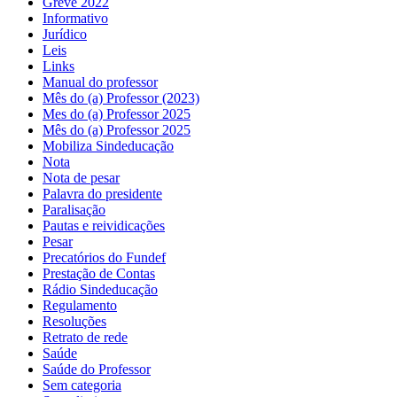
Greve 2022
Informativo
Jurídico
Leis
Links
Manual do professor
Mês do (a) Professor (2023)
Mes do (a) Professor 2025
Mês do (a) Professor 2025
Mobiliza Sindeducação
Nota
Nota de pesar
Palavra do presidente
Paralisação
Pautas e reividicações
Pesar
Precatórios do Fundef
Prestação de Contas
Rádio Sindeducação
Regulamento
Resoluções
Retrato de rede
Saúde
Saúde do Professor
Sem categoria