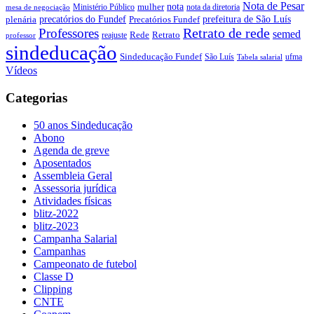
Nota de Pesar
nota
Ministério Público
mulher
nota da diretoria
mesa de negociação
precatórios do Fundef
prefeitura de São Luís
plenária
Precatórios Fundef
Retrato de rede
Professores
semed
Rede
Retrato
reajuste
professor
sindeducação
Sindeducação Fundef
São Luís
ufma
Tabela salarial
Vídeos
Categorias
50 anos Sindeducação
Abono
Agenda de greve
Aposentados
Assembleia Geral
Assessoria jurídica
Atividades físicas
blitz-2022
blitz-2023
Campanha Salarial
Campanhas
Campeonato de futebol
Classe D
Clipping
CNTE