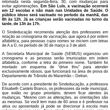
retomada nesta segunda-feira, 30, com mudanças para
evitar aglomerações.
Em São Luís, a vacinação ocorrerá
em 12 escolas e não mais nas Unidades de Saúde. O
público idoso será vacinado no período da manhã, das
8h às 12h. Já as crianças serão vacinadas no turno da
tarde, de 13h às 17h.
O Sindeducação recomenda atenção dos professores em
relação ao cronograma de vacinação, que agora é por ordem
alfabética, para pessoas cujos nomes se iniciem com letras
de A a D, no período de 30 de março a 3 de abril.
A Secretaria Municipal de Saúde (SEMUS) organizou um
cronograma e as pessoas serão imunizadas em ordem
alfabética, conforme a letra do primeiro nome. Também foi
montado um esquema de “drive thru” para atender
exclusivamente idosos, que funcionará na área de prova do
Departamento de Trânsito do Maranhão – Detran.
De acordo com a presidente do Sindeducação, a professora
Elisabeth Castelo Branco, os professores da rede municipal,
que estão no grupo prioritário, devem ficar atentos às
mudanças. “Mesmo com as alterações, as orientações são
as mesmas. Se você tem mais de 60 anos e é professor na
ativa ou aposentado já pode se direcionar à escola mais