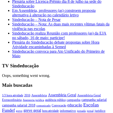
Plenária sobre Licença-Prêmio dia 8 de julho na sede do
Sindeducação
Em Assembleia, professores (as) constroem proposta
alternativa à alteração no calendário letivo
Sindeducação – Nota de Pesar
Sindeducação – Nota: As duas mais recentes vítimas fatais da
violência nas escolas
Sindeducação realiza Reunião com professores (as) da EJA
no sábado, 16 de maio: participe!
Plenária do Sindeducação debate propostas sobre Hora
Atividade encaminhadas à Semed
Sindeducação convoca para Ato Unificado do Primeiro de
Maio
TV Sindeducação
Oops, something went wrong.
Mais buscadas
Assembleia Geral
Assembleia Geral
1/3 hora atividade
2016
Assembleia
campanha salarial
Extraordinária
campanha
audiência pública
Assessoria jurídica
Escolas
educação
campanha salarial 2018
Convocação
comunicado
Fundef
greve geral
juridico
informativo
hora atividade
greve
jornada
jornal