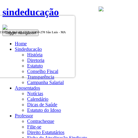
sindeducação
Toggle navigation
, COHAB Anil III CEP - 65050-270 São Luis - MA
Home
Sindeducação
História
Diretoria
Estatuto
Conselho Fiscal
Transparência
Campanha Salarial
Aposentados
Notícias
Calendário
Dicas de Saúde
Estatuto do Idoso
Professor
Contracheque
Filie-se
Direito Estatutários
Ficha de Atualização Sindicato