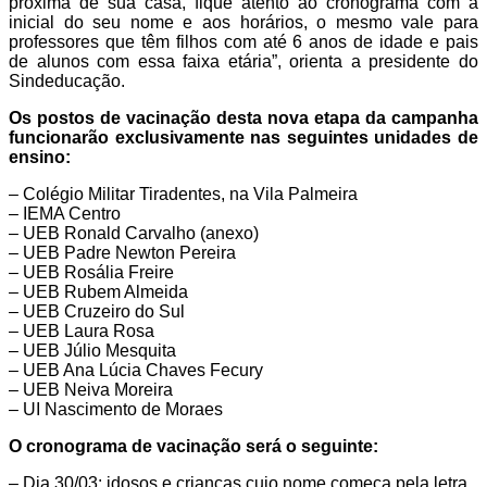
próxima de sua casa, fique atento ao cronograma com a
inicial do seu nome e aos horários, o mesmo vale para
professores que têm filhos com até 6 anos de idade e pais
de alunos com essa faixa etária”, orienta a presidente do
Sindeducação.
Os postos de vacinação desta nova etapa da campanha
funcionarão exclusivamente nas seguintes unidades de
ensino:
– Colégio Militar Tiradentes, na Vila Palmeira
– IEMA Centro
– UEB Ronald Carvalho (anexo)
– UEB Padre Newton Pereira
– UEB Rosália Freire
– UEB Rubem Almeida
– UEB Cruzeiro do Sul
– UEB Laura Rosa
– UEB Júlio Mesquita
– UEB Ana Lúcia Chaves Fecury
– UEB Neiva Moreira
– UI Nascimento de Moraes
O cronograma de vacinação será o seguinte:
– Dia 30/03: idosos e crianças cujo nome começa pela letra