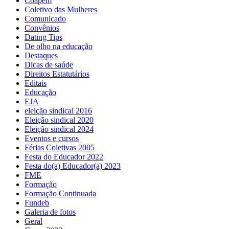
Coapem
Coletivo das Mulheres
Comunicado
Convênios
Dating Tips
De olho na educação
Destaques
Dicas de saúde
Direitos Estatutários
Editais
Educação
EJA
eleição sindical 2016
Eleição sindical 2020
Eleição sindical 2024
Eventos e cursos
Férias Coletivas 2005
Festa do Educador 2022
Festa do(a) Educador(a) 2023
FME
Formação
Formação Continuada
Fundeb
Galeria de fotos
Geral