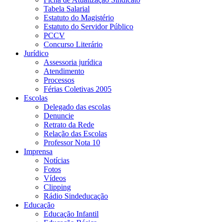
Tabela Salarial
Estatuto do Magistério
Estatuto do Servidor Público
PCCV
Concurso Literário
Jurídico
Assessoria jurídica
Atendimento
Processos
Férias Coletivas 2005
Escolas
Delegado das escolas
Denuncie
Retrato da Rede
Relação das Escolas
Professor Nota 10
Imprensa
Notícias
Fotos
Vídeos
Clipping
Rádio Sindeducação
Educação
Educação Infantil