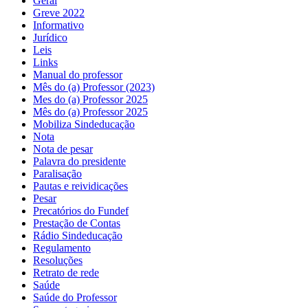
Geral
Greve 2022
Informativo
Jurídico
Leis
Links
Manual do professor
Mês do (a) Professor (2023)
Mes do (a) Professor 2025
Mês do (a) Professor 2025
Mobiliza Sindeducação
Nota
Nota de pesar
Palavra do presidente
Paralisação
Pautas e reividicações
Pesar
Precatórios do Fundef
Prestação de Contas
Rádio Sindeducação
Regulamento
Resoluções
Retrato de rede
Saúde
Saúde do Professor