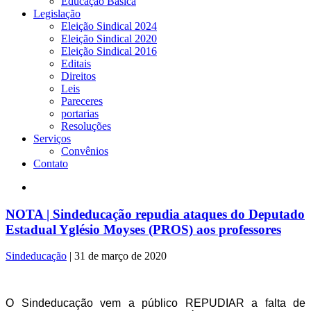
Educação Básica
Legislação
Eleição Sindical 2024
Eleição Sindical 2020
Eleição Sindical 2016
Editais
Direitos
Leis
Pareceres
portarias
Resoluções
Serviços
Convênios
Contato
NOTA | Sindeducação repudia ataques do Deputado
Estadual Yglésio Moyses (PROS) aos professores
Sindeducação
|
31 de março de 2020
O Sindeducação vem a público REPUDIAR a falta de