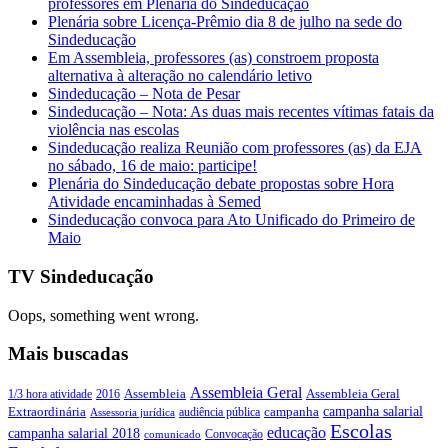
professores em Plenária do Sindeducação
Plenária sobre Licença-Prêmio dia 8 de julho na sede do
Sindeducação
Em Assembleia, professores (as) constroem proposta
alternativa à alteração no calendário letivo
Sindeducação – Nota de Pesar
Sindeducação – Nota: As duas mais recentes vítimas fatais da
violência nas escolas
Sindeducação realiza Reunião com professores (as) da EJA
no sábado, 16 de maio: participe!
Plenária do Sindeducação debate propostas sobre Hora
Atividade encaminhadas à Semed
Sindeducação convoca para Ato Unificado do Primeiro de
Maio
TV Sindeducação
Oops, something went wrong.
Mais buscadas
Assembleia Geral
Assembleia Geral
1/3 hora atividade
2016
Assembleia
campanha salarial
Extraordinária
campanha
audiência pública
Assessoria jurídica
Escolas
educação
campanha salarial 2018
Convocação
comunicado