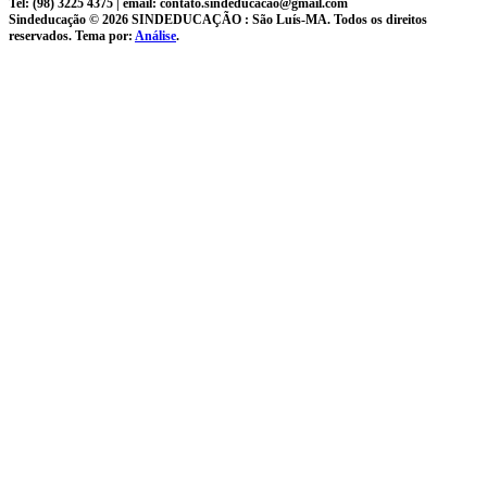
Tel: (98) 3225 4375 | email: contato.sindeducacao@gmail.com
Sindeducação © 2026 SINDEDUCAÇÃO : São Luís-MA. Todos os direitos
reservados. Tema por:
Análise
.