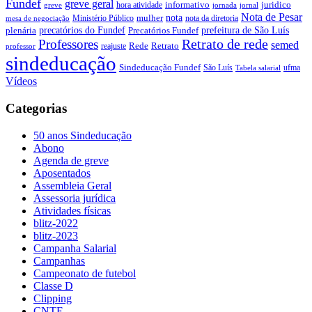
Fundef
greve geral
juridico
informativo
hora atividade
greve
jornada
jornal
Nota de Pesar
nota
Ministério Público
mulher
nota da diretoria
mesa de negociação
precatórios do Fundef
prefeitura de São Luís
plenária
Precatórios Fundef
Retrato de rede
Professores
semed
Rede
Retrato
reajuste
professor
sindeducação
Sindeducação Fundef
São Luís
ufma
Tabela salarial
Vídeos
Categorias
50 anos Sindeducação
Abono
Agenda de greve
Aposentados
Assembleia Geral
Assessoria jurídica
Atividades físicas
blitz-2022
blitz-2023
Campanha Salarial
Campanhas
Campeonato de futebol
Classe D
Clipping
CNTE