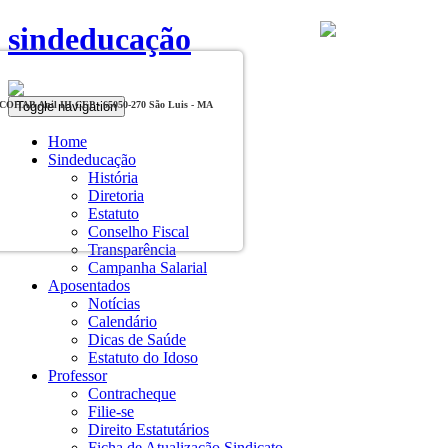
sindeducação
Toggle navigation
, COHAB Anil III CEP - 65050-270 São Luis - MA
Home
Sindeducação
História
Diretoria
Estatuto
Conselho Fiscal
Transparência
Campanha Salarial
Aposentados
Notícias
Calendário
Dicas de Saúde
Estatuto do Idoso
Professor
Contracheque
Filie-se
Direito Estatutários
Ficha de Atualização Sindicato