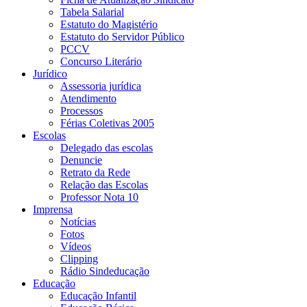
Tabela Salarial
Estatuto do Magistério
Estatuto do Servidor Público
PCCV
Concurso Literário
Jurídico
Assessoria jurídica
Atendimento
Processos
Férias Coletivas 2005
Escolas
Delegado das escolas
Denuncie
Retrato da Rede
Relação das Escolas
Professor Nota 10
Imprensa
Notícias
Fotos
Vídeos
Clipping
Rádio Sindeducação
Educação
Educação Infantil