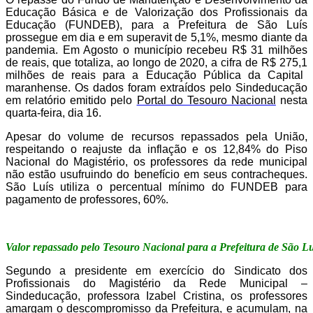
Educação Básica e de Valorização dos Profissionais da
Educação (FUNDEB), para a Prefeitura de São Luís
prossegue em dia
e em superavit de 5,1%
,
mesmo diante da
pandemia
. Em Agosto o município recebeu R$
31
milhões
de reais, que totaliza, ao longo de 20
20
, a cifra de R$ 2
75
,
1
milhões de reais para a Educação Pública da Capital
maranhense. Os dados foram extraídos pelo Sindeducação
em relatório emitido pelo
Portal do Tesouro Nacional
nesta
quarta
-feira,
dia
16
.
Apesar do volume de recursos repassados pela União,
respeitando o reajuste da inflação e os
12,84%
do Piso
Nacional do Magistério, os professores da rede municipal
não estão usufruindo do benefício em seus contracheques.
São Luís utiliza o percentual mínimo do FUNDEB para
pagamento de professores, 60%.
Valor repassado pelo Tesouro Nacional para a Prefeitura de São Lu
Segundo a presidente
em exercício
do Sindicato dos
Profissionais do Magistério da Rede Municipal –
Sindeducação, professora
Izabel Cristina
, os professores
amargam o descompromisso da Prefeitura, e acumulam, na