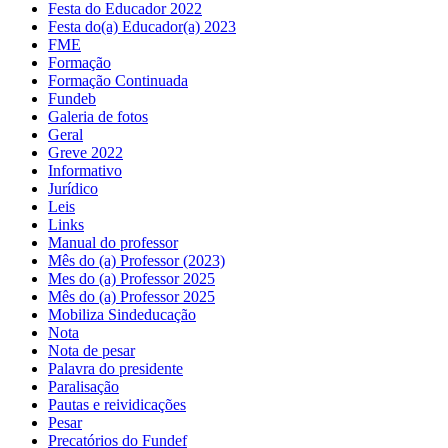
Festa do Educador 2022
Festa do(a) Educador(a) 2023
FME
Formação
Formação Continuada
Fundeb
Galeria de fotos
Geral
Greve 2022
Informativo
Jurídico
Leis
Links
Manual do professor
Mês do (a) Professor (2023)
Mes do (a) Professor 2025
Mês do (a) Professor 2025
Mobiliza Sindeducação
Nota
Nota de pesar
Palavra do presidente
Paralisação
Pautas e reividicações
Pesar
Precatórios do Fundef