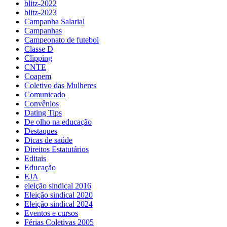
blitz-2022
blitz-2023
Campanha Salarial
Campanhas
Campeonato de futebol
Classe D
Clipping
CNTE
Coapem
Coletivo das Mulheres
Comunicado
Convênios
Dating Tips
De olho na educação
Destaques
Dicas de saúde
Direitos Estatutários
Editais
Educação
EJA
eleição sindical 2016
Eleição sindical 2020
Eleição sindical 2024
Eventos e cursos
Férias Coletivas 2005