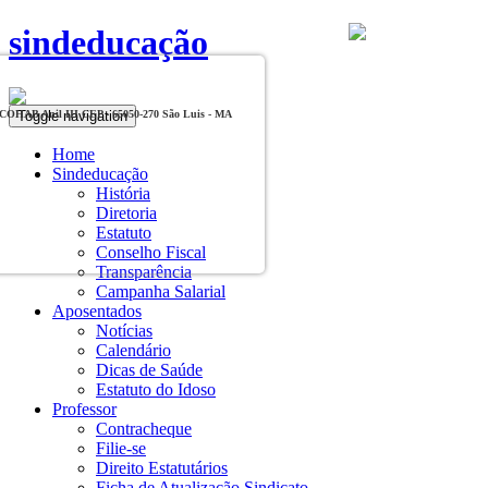
sindeducação
Toggle navigation
, COHAB Anil III CEP - 65050-270 São Luis - MA
Home
Sindeducação
História
Diretoria
Estatuto
Conselho Fiscal
Transparência
Campanha Salarial
Aposentados
Notícias
Calendário
Dicas de Saúde
Estatuto do Idoso
Professor
Contracheque
Filie-se
Direito Estatutários
Ficha de Atualização Sindicato