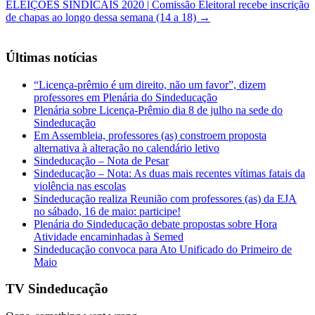
ELEIÇÕES SINDICAIS 2020 | Comissão Eleitoral recebe inscrição
de chapas ao longo dessa semana (14 a 18)
→
Últimas notícias
“Licença-prêmio é um direito, não um favor”, dizem
professores em Plenária do Sindeducação
Plenária sobre Licença-Prêmio dia 8 de julho na sede do
Sindeducação
Em Assembleia, professores (as) constroem proposta
alternativa à alteração no calendário letivo
Sindeducação – Nota de Pesar
Sindeducação – Nota: As duas mais recentes vítimas fatais da
violência nas escolas
Sindeducação realiza Reunião com professores (as) da EJA
no sábado, 16 de maio: participe!
Plenária do Sindeducação debate propostas sobre Hora
Atividade encaminhadas à Semed
Sindeducação convoca para Ato Unificado do Primeiro de
Maio
TV Sindeducação