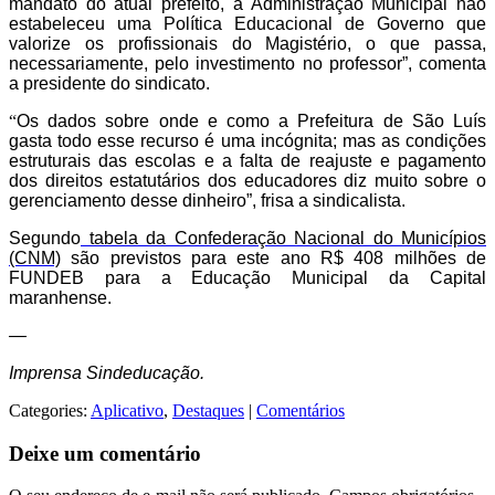
mandato do atual prefeito, a
Administração Municipal
não
estabele
ceu
uma Política Educacional de Governo que
valorize os profissionais do Magistério, o que passa,
necessariamente, pelo investimento no professor”, comenta
a presidente do sindicato.
“
Os dados sobre onde e como a Prefeitura de São Luís
gasta todo esse recurso é uma incógnita; mas as condições
estruturais das escolas e a falta de reajuste e pagamento
dos direitos estatutários dos educadores diz muito sobre o
gerenciamento desse dinheiro”, frisa a sindicalista.
Segundo
tabela da Confederação Nacional do Municípios
(CNM)
são previstos para este ano R$
408
milhões de
FUNDEB para a Educação Municipal da Capital
maranhense.
—
Imprensa Sindeducação.
Categories:
Aplicativo
,
Destaques
|
Comentários
Deixe um comentário