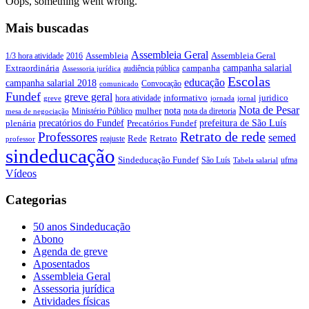
Oops, something went wrong.
Mais buscadas
Assembleia Geral
Assembleia Geral
1/3 hora atividade
2016
Assembleia
campanha salarial
Extraordinária
campanha
audiência pública
Assessoria jurídica
Escolas
educação
campanha salarial 2018
Convocação
comunicado
Fundef
greve geral
juridico
informativo
hora atividade
greve
jornada
jornal
Nota de Pesar
nota
Ministério Público
mulher
nota da diretoria
mesa de negociação
precatórios do Fundef
prefeitura de São Luís
plenária
Precatórios Fundef
Retrato de rede
Professores
semed
Rede
Retrato
reajuste
professor
sindeducação
Sindeducação Fundef
São Luís
ufma
Tabela salarial
Vídeos
Categorias
50 anos Sindeducação
Abono
Agenda de greve
Aposentados
Assembleia Geral
Assessoria jurídica
Atividades físicas