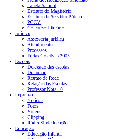
Tabela Salarial
Estatuto do Magistério
Estatuto do Servidor Público
PCCV
Concurso Literário
Jurídico
Assessoria jurídica
Atendimento
Processos
Férias Coletivas 2005
Escolas
Delegado das escolas
Denuncie
Retrato da Rede
Relação das Escolas
Professor Nota 10
Imprensa
Notícias
Fotos
Vídeos
Clipping
Rádio Sindeducação
Educação
Educação Infantil