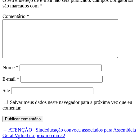
O seu endereço de e-mail não será publicado.
Campos obrigatórios
são marcados com
*
Comentário
*
Nome
*
E-mail
*
Site
Salvar meus dados neste navegador para a próxima vez que eu
comentar.
←
ATENÇÃO | Sindeducação convoca associados para Assembleia
Geral Virtual no próximo dia 22