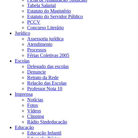
Tabela Salarial
Estatuto do Magistério
Estatuto do Servidor Público
PCCV
Concurso Literário
Jurídico
Assessoria jurídica
Atendimento
Processos
Férias Coletivas 2005
Escolas
Delegado das escolas
Denuncie
Retrato da Rede
Relação das Escolas
Professor Nota 10
Imprensa
Notícias
Fotos
Vídeos
Clipping
Rádio Sindeducação
Educação
Educação Infantil