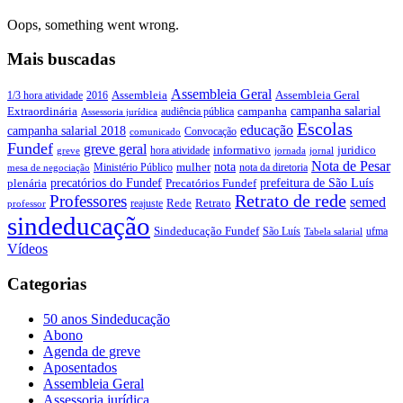
Oops, something went wrong.
Mais buscadas
Assembleia Geral
Assembleia Geral
1/3 hora atividade
2016
Assembleia
campanha salarial
Extraordinária
campanha
audiência pública
Assessoria jurídica
Escolas
educação
campanha salarial 2018
Convocação
comunicado
Fundef
greve geral
juridico
informativo
hora atividade
greve
jornada
jornal
Nota de Pesar
nota
Ministério Público
mulher
nota da diretoria
mesa de negociação
precatórios do Fundef
prefeitura de São Luís
plenária
Precatórios Fundef
Retrato de rede
Professores
semed
Rede
Retrato
reajuste
professor
sindeducação
Sindeducação Fundef
São Luís
ufma
Tabela salarial
Vídeos
Categorias
50 anos Sindeducação
Abono
Agenda de greve
Aposentados
Assembleia Geral
Assessoria jurídica