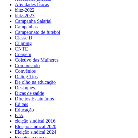
Atividades físicas
blitz-2022
blitz-2023
Campanha Salarial
Campanhas
Campeonato de futebol
Classe D
Clipping
CNTE
Coapem
Coletivo das Mulheres
Comunicado
Convênios
Dating Tips
De olho na educação
Destaques
Dicas de saúde
Direitos Estatutários
Editais
Educação
EJA
eleição sindical 2016
Eleição sindical 2020
Eleição sindical 2024
Eventos e cursos