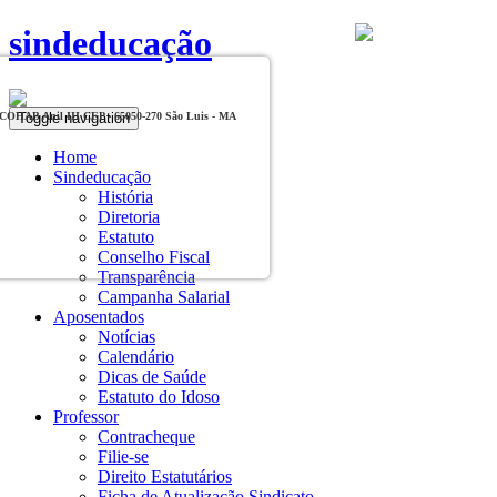
sindeducação
Toggle navigation
, COHAB Anil III CEP - 65050-270 São Luis - MA
Home
Sindeducação
História
Diretoria
Estatuto
Conselho Fiscal
Transparência
Campanha Salarial
Aposentados
Notícias
Calendário
Dicas de Saúde
Estatuto do Idoso
Professor
Contracheque
Filie-se
Direito Estatutários
Ficha de Atualização Sindicato