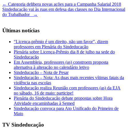
←
Categoria delibera novas ações para a Campanha Salarial 2018
Sindeducação vai às ruas em defesa das classes no Dia Internacional
do Trabalhador
→
Últimas notícias
“Licença-prêmio é um direito, não um favor”, dizem
professores em Plenária do Sindeducação
Plenária sobre Licença-Prêmio dia 8 de julho na sede do
Sindeducação
Em Assembleia, professores (as) constroem proposta
alternativa à alteração no calendário letivo
Sindeducação – Nota de Pesar
Sindeducação – Nota: As duas mais recentes vítimas fatais da
violência nas escolas
Sindeducação realiza Reunião com professores (as) da EJA
no sábado, 16 de maio: participe!
Plenária do Sindeducação debate propostas sobre Hora
Atividade encaminhadas à Semed
Sindeducação convoca para Ato Unificado do Primeiro de
Maio
TV Sindeducação