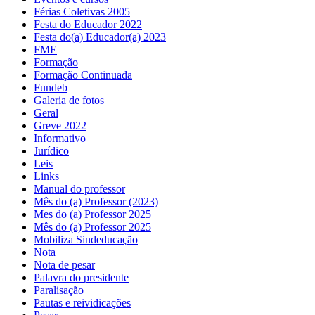
Férias Coletivas 2005
Festa do Educador 2022
Festa do(a) Educador(a) 2023
FME
Formação
Formação Continuada
Fundeb
Galeria de fotos
Geral
Greve 2022
Informativo
Jurídico
Leis
Links
Manual do professor
Mês do (a) Professor (2023)
Mes do (a) Professor 2025
Mês do (a) Professor 2025
Mobiliza Sindeducação
Nota
Nota de pesar
Palavra do presidente
Paralisação
Pautas e reividicações