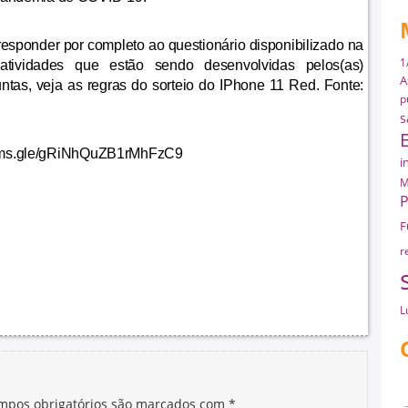
esponder por completo ao questionário disponibilizado na
1
tividades que estão sendo desenvolvidas pelos(as)
A
untas, veja as regras do sorteio do IPhone 11 Red. Fonte:
p
s
forms.gle/gRiNhQuZB1rMhFzC9
i
M
P
F
r
L
mpos obrigatórios são marcados com
*