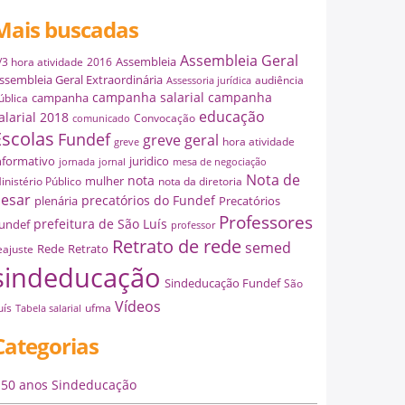
Mais buscadas
Assembleia Geral
Assembleia
/3 hora atividade
2016
ssembleia Geral Extraordinária
audiência
Assessoria jurídica
campanha salarial
campanha
campanha
ública
educação
alarial 2018
Convocação
comunicado
Escolas
Fundef
greve geral
hora atividade
greve
nformativo
juridico
jornada
jornal
mesa de negociação
Nota de
nota
mulher
inistério Público
nota da diretoria
esar
precatórios do Fundef
plenária
Precatórios
Professores
prefeitura de São Luís
undef
professor
Retrato de rede
semed
Rede
Retrato
eajuste
sindeducação
Sindeducação Fundef
São
Vídeos
uís
ufma
Tabela salarial
Categorias
50 anos Sindeducação