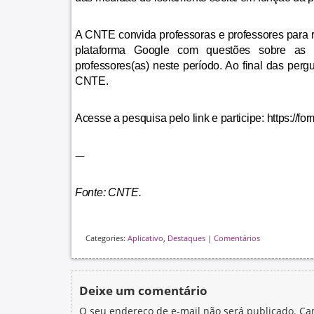
A CNTE convida professoras e professores para r
plataforma Google com questões sobre as a
professores(as) neste período. Ao final das perg
CNTE.
Acesse a pesquisa pelo link e participe:
https://
—
Fonte: CNTE.
Categories:
Aplicativo
,
Destaques
|
Comentários
Deixe um comentário
O seu endereço de e-mail não será publicado.
Ca