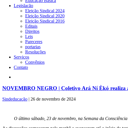
Educação Básica
Legislação
Eleição Sindical 2024
Eleição Sindical 2020
Eleição Sindical 2016
Editais
Direitos
Leis
Pareceres
portarias
Resoluções
Serviços
Convênios
Contato
NOVEMBRO NEGRO | Coletivo Ará Ní Èkó realiza ati
Sindeducação
|
26 de novembro de 2024
O último sábado, 23 de novembro, na Semana da Consciência N