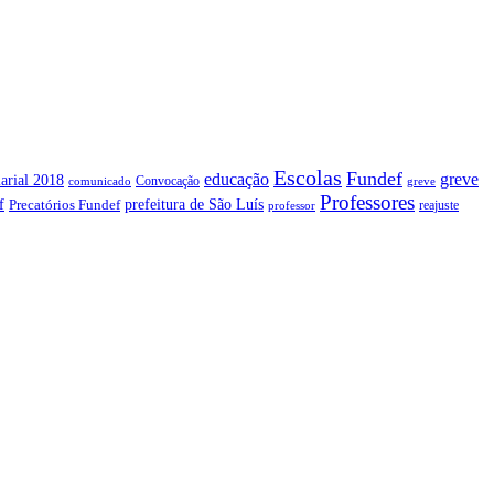
Escolas
Fundef
greve
educação
arial 2018
Convocação
comunicado
greve
Professores
f
prefeitura de São Luís
Precatórios Fundef
reajuste
professor