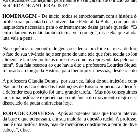
As discussões começaram pela manhã e avançaram até o início d
SOCIEDADE ANTIRRACISTA”.
HOMENAGEM –
De início, todos se emocionaram com a história d
professora aposentada da Universidade Federal da Bahia, com pós-do
inspiradora necessária para o enfrentamento dessa grande questão. “Ed
enfrentamentos então também tem a ver comigo”, disse ela, que ainda 
luta vale a pena”.
Na sequência, o encontro de gerações deu o tom forte da mesa de for
o fato de sua vivência hoje ser parte de uma teia que fora tecida ao 
alimenta e também nutre as opressões como as representadas pelo raci
mim”. Sua fala ressoou ao que havia dito a professora Lourdes Sique
foi usado ao longo da História para hierarquizar pessoas, desde o colo
A professora Cláudia Durans, por sua vez, falou de sua trajetória co
Nacional dos Docentes das Instituições de Ensino Superior, a aderir à 
a defender essa posição foi uma grande tarefa. “Mas nós conseguimo
toda uma história e experiência na militância do movimento negro e sin
dissociado da pauta antirracista hoje.
RODA DE CONVERSA |
Após as potentes falas que foram intercal
da base e que perpassam, em sua maioria, a questão racial: A profes
não é uma história triste, mas de memórias construídas a partir de d
cabeça”, disse.