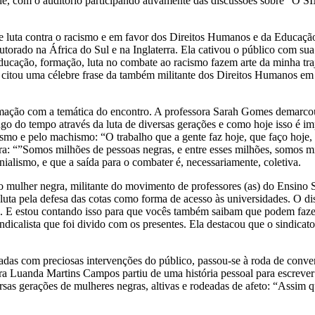
a tarde, com o auditório participando ativamente das discussões
e luta contra o racismo e em favor dos Direitos Humanos e da Educaçã
utorado na África do Sul e na Inglaterra. Ela cativou o público com 
ucação, formação, luta no combate ao racismo fazem arte da minha trajet
citou uma célebre frase da também militante dos Direitos Humanos em S
mação com a temática do encontro. A professora Sarah Gomes demarcou s
longo do tempo através da luta de diversas gerações e como hoje isso é 
smo e pelo machismo: “O trabalho que a gente faz hoje, que faço hoje, 
ira: “”Somos milhões de pessoas negras, e entre esses milhões, somos 
nialismo, e que a saída para o combater é, necessariamente, coletiva.
mo mulher negra, militante do movimento de professores (as) do Ensino 
luta pela defesa das cotas como forma de acesso às universidades. O dis
s. E estou contando isso para que vocês também saibam que podem faze
dicalista que foi divido com os presentes. Ela destacou que o sindicato
adas com preciosas intervenções do público, passou-se à roda de conver
sora Luanda Martins Campos partiu de uma história pessoal para escrev
iversas gerações de mulheres negras, altivas e rodeadas de afeto: “Assi