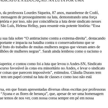
 sobre “O SINDICATO E A EDUCAÇÃO: NA LUTA POR UMA
o, da professora Lourdes Siqueira, 87 anos, maranhense de Codó,
sua mensagem de prosseguimento na luta, demonstrando uma força
ória e por isso, não por coincidência a luta deste sindicato nesses
ão Luís, Helena Helluy, para resumir esta potente história: “Essa
ua fala sobre “O antirracismo contra a extrema-direita”, destacando
importante e impacta na batalha contra o conservadorismo que se
é fruto do trabalho de muitas mulheres negras que vieram antes de
milhões de mulheres negras”. Sarah ainda lembrou como o racismo o
Superior, e contou como foi a luta que levou o Andes-SN, Sindicato
curso favorável às cotas era minoritário no Andes, e levar o sindicato
r coisas que parecem impossíveis”, estimulou. Cláudia Durans tem
 tem um papel central na luta de classes e como isso não está
sa, em que foram apresentadas diversas obras escritas por professoras
er “Ayana e as flores de herança”, que, apesar de ser uma homenagem
m que temos de nos ver, com nossa coroa sempre em pé em nossa