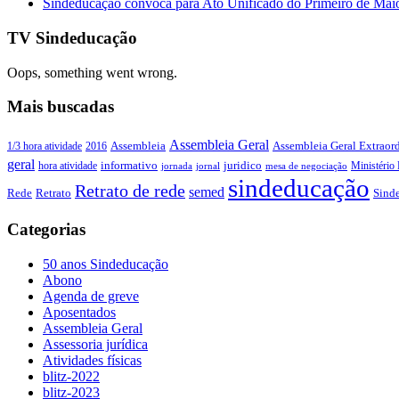
Sindeducação convoca para Ato Unificado do Primeiro de Mai
TV Sindeducação
Oops, something went wrong.
Mais buscadas
Assembleia Geral
Assembleia Geral Extraord
1/3 hora atividade
2016
Assembleia
geral
juridico
informativo
Ministério 
hora atividade
jornada
jornal
mesa de negociação
sindeducação
Retrato de rede
semed
Sind
Rede
Retrato
Categorias
50 anos Sindeducação
Abono
Agenda de greve
Aposentados
Assembleia Geral
Assessoria jurídica
Atividades físicas
blitz-2022
blitz-2023