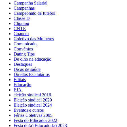
Campanha Salarial
Campanhas
Campeonato de futebol
Classe D
Clipping
CNTE
Coapem
Coletivo das Mulheres
Comunicado
Convênios
Dating Tips
De olho na educação
Destaques
Dicas de saúde
Direitos Estatutários
Editais
Educação
EJA
eleição sindical 2016
Eleição sindical 2020
Eleição sindical 2024
Eventos e cursos
Férias Coletivas 2005
Festa do Educador 2022
Festa do(a) Educador(a) 2023