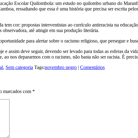
Educação Escolar Quilombola: um estudo no quilombo urbano do Maranh
boa, ressaltando que essa é uma história que precisa ser escrita pelos 
a tem cor: propostas interventistas ao currículo antirracista na educaçã
observadora, até atingir em sua produção literária.
portunidade para alertar sobre o racismo religioso, que persegue e busca
e e assim deve seguir, devendo ser levado para todas as esferas da vida
ao nos depararmos com o racismo, não basta não ser racista. É preciso, 
al
,
Sem categoria
Tags:
novembro negro
|
Comentários
ão marcados com
*