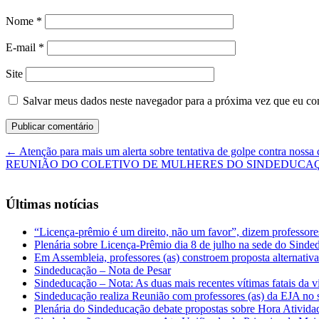
Nome
*
E-mail
*
Site
Salvar meus dados neste navegador para a próxima vez que eu co
←
Atenção para mais um alerta sobre tentativa de golpe contra nossa 
REUNIÃO DO COLETIVO DE MULHERES DO SINDEDUCAÇ
Últimas notícias
“Licença-prêmio é um direito, não um favor”, dizem professor
Plenária sobre Licença-Prêmio dia 8 de julho na sede do Sind
Em Assembleia, professores (as) constroem proposta alternativa 
Sindeducação – Nota de Pesar
Sindeducação – Nota: As duas mais recentes vítimas fatais da v
Sindeducação realiza Reunião com professores (as) da EJA no s
Plenária do Sindeducação debate propostas sobre Hora Ativid