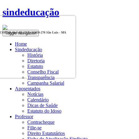
sindeducação
Toggle navigation
, COHAB Anil III CEP - 65050-270 São Luis - MA
Home
Sindeducação
História
Diretoria
Estatuto
Conselho Fiscal
Transparência
Campanha Salarial
Aposentados
Notícias
Calendário
Dicas de Saúde
Estatuto do Idoso
Professor
Contracheque
Filie-se
Direito Estatutários
Ficha de Atualização Sindicato