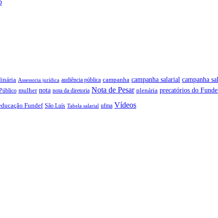
o
campanha salarial
inária
campanha sal
campanha
audiência pública
Assessoria jurídica
Nota de Pesar
precatórios do Funde
nota
plenária
Público
mulher
nota da diretoria
Vídeos
educação Fundef
São Luís
ufma
Tabela salarial