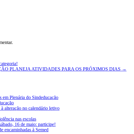
mentar.
categoria!
ÃO PLANEJA ATIVIDADES PARA OS PRÓXIMOS DIAS
→
es em Plenária do Sindeducação
educação
à alteração no calendário letivo
iolência nas escolas
ábado, 16 de maio: participe!
ade encaminhadas à Semed