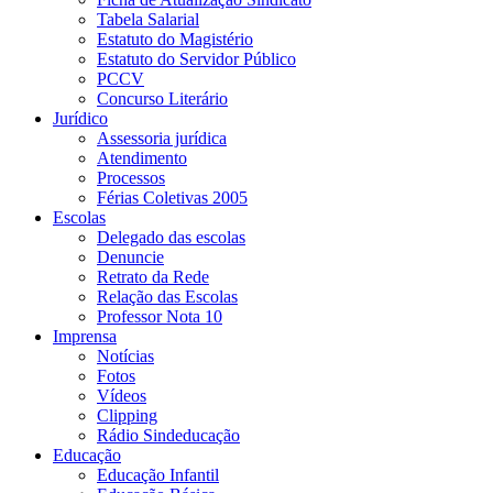
Tabela Salarial
Estatuto do Magistério
Estatuto do Servidor Público
PCCV
Concurso Literário
Jurídico
Assessoria jurídica
Atendimento
Processos
Férias Coletivas 2005
Escolas
Delegado das escolas
Denuncie
Retrato da Rede
Relação das Escolas
Professor Nota 10
Imprensa
Notícias
Fotos
Vídeos
Clipping
Rádio Sindeducação
Educação
Educação Infantil