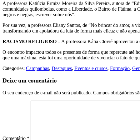
A professora Katiúcia Ermiza Moreira da Silva Pereira, autora de “
comunidades quilombolas, como a Liberdade, o Bairro de Fátima, a Cam
negros e negras, escrever sobre nós”.
Por sua vez, a professora Eliany Santos, de “No brincar do amor, a vid
transformando em apoiadora da luta de forma mais eficaz e não apenas 
RACISMO RELIGIOSO –
A professora Kátia Clovié aproveitou a o
O encontro impactou todos os presentes de forma que repercute até hoj
que uma máxima, esta foi uma oportunidade de vivenciar o fato de que, 
Categories:
Campanhas
,
Destaques
,
Eventos e cursos
,
Formação
,
Ger
Deixe um comentário
O seu endereço de e-mail não será publicado.
Campos obrigatórios s
Comentário
*