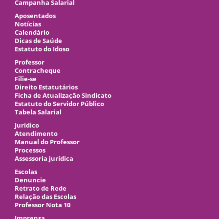
Campanha Salarial
Aposentados
Notícias
Calendário
Dicas de Saúde
Estatuto do Idoso
Professor
Contracheque
Filie-se
Direito Estatutários
Ficha de Atualização Sindicato
Estatuto do Servidor Público
Tabela Salarial
Jurídico
Atendimento
Manual do Professor
Processos
Assessoria jurídica
Escolas
Denuncie
Retrato de Rede
Relação das Escolas
Professor Nota 10
Imprensa