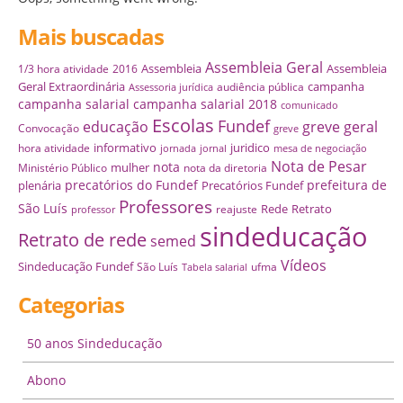
Mais buscadas
Assembleia Geral
Assembleia
Assembleia
1/3 hora atividade
2016
Geral Extraordinária
campanha
audiência pública
Assessoria jurídica
campanha salarial
campanha salarial 2018
comunicado
Escolas
Fundef
educação
greve geral
Convocação
greve
informativo
juridico
hora atividade
jornada
jornal
mesa de negociação
Nota de Pesar
nota
mulher
Ministério Público
nota da diretoria
precatórios do Fundef
prefeitura de
plenária
Precatórios Fundef
Professores
São Luís
Rede
Retrato
reajuste
professor
sindeducação
Retrato de rede
semed
Vídeos
Sindeducação Fundef
São Luís
ufma
Tabela salarial
Categorias
50 anos Sindeducação
Abono