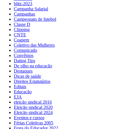
blitz-2023
Campanha Salarial
Campanhas
Campeonato de futebol
Classe D
Clipping
CNTE
Coapem
Coletivo das Mulheres
Comunicado
Convênios
Dating Tips
De olho na educação
Destaques
Dicas de saúde
Direitos Estatutários
Editais
Educação
EJA
eleição sindical 2016
Eleição sindical 2020
Eleição sindical 2024
Eventos e cursos
Férias Coletivas 2005
Festa do Educador 2022