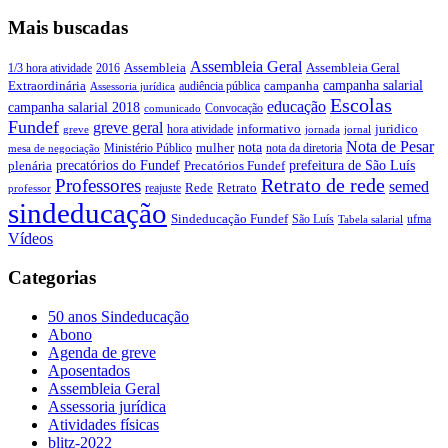
Mais buscadas
Assembleia Geral
Assembleia Geral
1/3 hora atividade
2016
Assembleia
campanha salarial
Extraordinária
campanha
audiência pública
Assessoria jurídica
Escolas
educação
campanha salarial 2018
Convocação
comunicado
Fundef
greve geral
juridico
informativo
hora atividade
greve
jornada
jornal
Nota de Pesar
nota
Ministério Público
mulher
nota da diretoria
mesa de negociação
precatórios do Fundef
prefeitura de São Luís
plenária
Precatórios Fundef
Retrato de rede
Professores
semed
Rede
Retrato
reajuste
professor
sindeducação
Sindeducação Fundef
São Luís
ufma
Tabela salarial
Vídeos
Categorias
50 anos Sindeducação
Abono
Agenda de greve
Aposentados
Assembleia Geral
Assessoria jurídica
Atividades físicas
blitz-2022