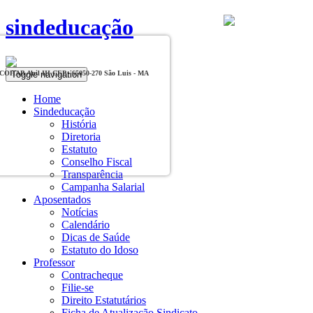
sindeducação
Toggle navigation
, COHAB Anil III CEP - 65050-270 São Luis - MA
Home
Sindeducação
História
Diretoria
Estatuto
Conselho Fiscal
Transparência
Campanha Salarial
Aposentados
Notícias
Calendário
Dicas de Saúde
Estatuto do Idoso
Professor
Contracheque
Filie-se
Direito Estatutários
Ficha de Atualização Sindicato