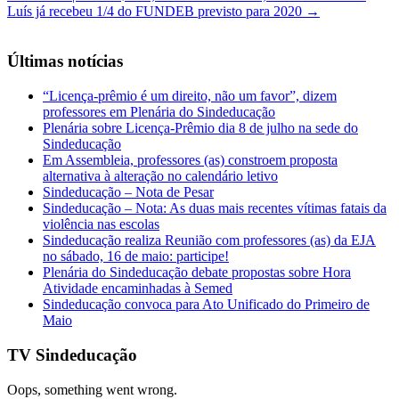
Luís já recebeu 1/4 do FUNDEB previsto para 2020
→
Últimas notícias
“Licença-prêmio é um direito, não um favor”, dizem
professores em Plenária do Sindeducação
Plenária sobre Licença-Prêmio dia 8 de julho na sede do
Sindeducação
Em Assembleia, professores (as) constroem proposta
alternativa à alteração no calendário letivo
Sindeducação – Nota de Pesar
Sindeducação – Nota: As duas mais recentes vítimas fatais da
violência nas escolas
Sindeducação realiza Reunião com professores (as) da EJA
no sábado, 16 de maio: participe!
Plenária do Sindeducação debate propostas sobre Hora
Atividade encaminhadas à Semed
Sindeducação convoca para Ato Unificado do Primeiro de
Maio
TV Sindeducação
Oops, something went wrong.