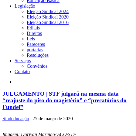
Educação Básica
Legislação
Eleição Sindical 2024
Eleição Sindical 2020
Eleição Sindical 2016
Editais
Direitos
Leis
Pareceres
portarias
Resoluções
Serviços
Convênios
Contato
JULGAMENTO | STF julgará na mesma data
“reajuste do piso do magistério” e “precatórios do
Fundef”
Sindeducação
|
25 de março de 2020
Imagem: Dorivan Marinho/ SCO/STF