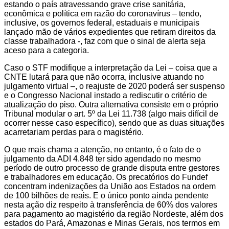
estando o país atravessando grave crise sanitária,
econômica e política em razão do coronavírus – tendo,
inclusive, os governos federal, estaduais e municipais
lançado mão de vários expedientes que retiram direitos da
classe trabalhadora -, faz com que o sinal de alerta seja
aceso para a categoria.
Caso o STF modifique a interpretação da Lei – coisa que a
CNTE lutará para que não ocorra, inclusive atuando no
julgamento virtual –, o reajuste de 2020 poderá ser suspenso
e o Congresso Nacional instado a rediscutir o critério de
atualização do piso. Outra alternativa consiste em o próprio
Tribunal modular o art. 5º da Lei 11.738 (algo mais difícil de
ocorrer nesse caso específico), sendo que as duas situações
acarretariam perdas para o magistério.
O que mais chama a atenção, no entanto, é o fato de o
julgamento da ADI 4.848 ter sido agendado no mesmo
período de outro processo de grande disputa entre gestores
e trabalhadores em educação. Os precatórios do Fundef
concentram indenizações da União aos Estados na ordem
de 100 bilhões de reais. E o único ponto ainda pendente
nesta ação diz respeito à transferência de 60% dos valores
para pagamento ao magistério da região Nordeste, além dos
estados do Pará, Amazonas e Minas Gerais, nos termos em