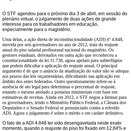
O STF agendou para o próximo dia 3 de abril, em sessão do
plenário virtual, o julgamento de duas ações de grande
interesse para os trabalhadores em educação,
especialmente para o magistério.
Uma delas, a ação direta de inconstitucionalidade (ADI) nº 4.848,
movida por seis governadores no ano de 2012, trata do reajuste
anual do piso salarial profissional nacional do magistério. Os
gestores estaduais, derrotados em outra ação que reconheceu a
constitucionalidade da lei 11.738, agora apelam para subterfúgios
que podem dificultar a aplicação do reajuste anual. O principal
argumento é de que o anúncio da atualização do valor não se adequa
aos prazos das leis orçamentárias, dificultando sua aplicação em
âmbito dos entes federados. Outro questionamento refere-se à
ausência de ato legal para determinar o percentual de reajuste,
estando o mesmo atrelado a portarias ministeriais com base em
estimativas de receitas. Ainda em 2012, o STF negou a liminar para
os governadores, tendo o Ministério Público Federal, a Câmara dos
Deputados e o Senado Federal se pronunciado contra a referido
ADI. Agora o julgamento é sobre o mérito e em caráter definitivo.
O fato de a ADI 4.848 ter sido desengavetada neste exato
momento, quando o reajuste do piso foi fixado em 12,84% e