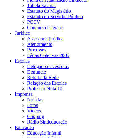
Tabela Salarial
Estatuto do Magistério
Estatuto do Servidor Público
PCCV
Concurso Literário
Jurídico
Assessoria jurídica
Atendimento
Processos
Férias Coletivas 2005
Escolas
Delegado das escolas
Denuncie
Retrato da Rede
Relação das Escolas
Professor Nota 10
Imprensa
Notícias
Fotos
Vídeos
Clipping
Rádio Sindeducação
Educação
Educação Infantil