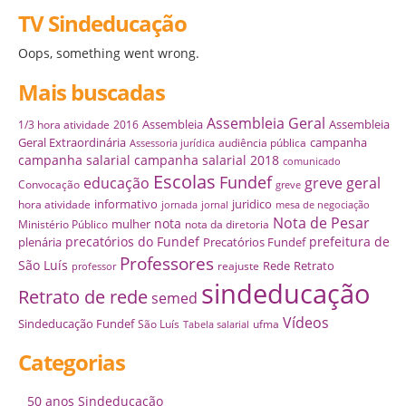
TV Sindeducação
Oops, something went wrong.
Mais buscadas
Assembleia Geral
Assembleia
Assembleia
1/3 hora atividade
2016
Geral Extraordinária
campanha
audiência pública
Assessoria jurídica
campanha salarial
campanha salarial 2018
comunicado
Escolas
Fundef
educação
greve geral
Convocação
greve
informativo
juridico
hora atividade
jornada
jornal
mesa de negociação
Nota de Pesar
nota
mulher
Ministério Público
nota da diretoria
precatórios do Fundef
prefeitura de
plenária
Precatórios Fundef
Professores
São Luís
Rede
Retrato
reajuste
professor
sindeducação
Retrato de rede
semed
Vídeos
Sindeducação Fundef
São Luís
ufma
Tabela salarial
Categorias
50 anos Sindeducação