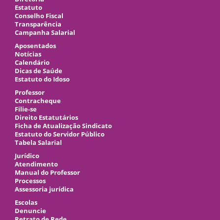
Estatuto
Conselho Fiscal
Transparência
Campanha Salarial
Aposentados
Notícias
Calendário
Dicas de Saúde
Estatuto do Idoso
Professor
Contracheque
Filie-se
Direito Estatutários
Ficha de Atualização Sindicato
Estatuto do Servidor Público
Tabela Salarial
Jurídico
Atendimento
Manual do Professor
Processos
Assessoria jurídica
Escolas
Denuncie
Retrato de Rede