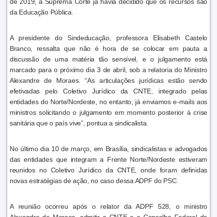
de 2019, a Suprema Corte já havia decidido que os recursos são
da Educação Pública.
A presidente do Sindeducação, professora Elisabeth Castelo
Branco, ressalta que não é hora de se colocar em pauta a
discussão de uma matéria tão sensível, e o julgamento está
marcado para o próximo dia 3 de abril, sob a relatoria do Ministro
Alexandre de Moraes. “As articulações jurídicas estão sendo
efetivadas pelo Coletivo Jurídico da CNTE, integrado pelas
entidades do Norte/Nordeste, no entanto, já enviamos e-mails aos
ministros solicitando o julgamento em momento posterior à crise
sanitária que o país vive”, pontua a sindicalista.
No último dia 10 de março, em Brasília, sindicalistas e advogados
das entidades que integram a Frente Norte/Nordeste estiveram
reunidos no Coletivo Jurídico da CNTE, onde foram definidas
novas estratégias de ação, no caso dessa ADPF do PSC.
A reunião ocorreu após o relator da ADPF 528, o ministro
Alexandre de Moraes, admitir a CNTE e o Conselho Federal da