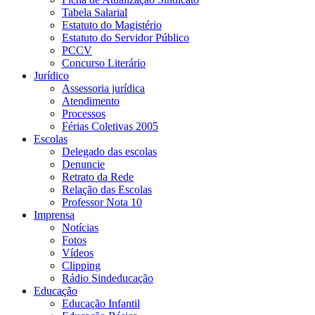
Tabela Salarial
Estatuto do Magistério
Estatuto do Servidor Público
PCCV
Concurso Literário
Jurídico
Assessoria jurídica
Atendimento
Processos
Férias Coletivas 2005
Escolas
Delegado das escolas
Denuncie
Retrato da Rede
Relação das Escolas
Professor Nota 10
Imprensa
Notícias
Fotos
Vídeos
Clipping
Rádio Sindeducação
Educação
Educação Infantil