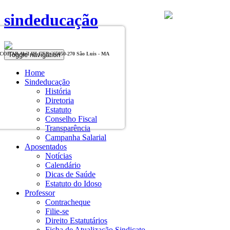
sindeducação
Toggle navigation
, COHAB Anil III CEP - 65050-270 São Luis - MA
Home
Sindeducação
História
Diretoria
Estatuto
Conselho Fiscal
Transparência
Campanha Salarial
Aposentados
Notícias
Calendário
Dicas de Saúde
Estatuto do Idoso
Professor
Contracheque
Filie-se
Direito Estatutários
Ficha de Atualização Sindicato