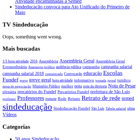
Atividade encaminhadas à Semed
Sindeducação convoca para Ato Unificado do Primeiro de
Maio
TV Sindeducação
Oops, something went wrong.
Mais buscadas
Assembleia Geral
Assembleia Geral
1/3 hora atividade
2016
Assembleia
campanha salarial
Extraordinária
campanha
audiência pública
Assessoria jurídica
Escolas
educação
campanha salarial 2018
Convocação
comunicado
Fundef
greve geral
juridico
informativo
hora atividade
greve
jornada
jornal
Nota de Pesar
nota
Ministério Público
mulher
nota da diretoria
mesa de negociação
precatórios do Fundef
prefeitura de São Luís
plenária
Precatórios Fundef
Retrato de rede
Professores
semed
Rede
Retrato
reajuste
professor
sindeducação
Sindeducação Fundef
São Luís
ufma
Tabela salarial
Vídeos
Categorias
50 anos Sindeducação