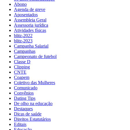
Abono
Agenda de greve
Aposentados
Assembleia Geral
Assessoria jurídica
Atividades físicas
blitz-2022
blitz-2023
Campanha Salarial
Campanhas
Campeonato de futebol
Classe D
Clipping
CNTE
Coapem
Coletivo das Mulheres
Comunicado
Convênios
Dating Tips
De olho na educação
Destaques
Dicas de saúde
Direitos Estatutários
Editais
Educação