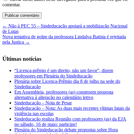
comentar.
←
Não à PEC 55 – Sindeducação apoiará a mobilização Nacional
de Lutas
Nova tentativa de golpe da professora Lindalva Batista é rejeitada
pela Justiça
→
Últimas notícias
“Licença-prêmio é um direito, não um favor”, dizem
professores em Plenária do Sindeducação
Plenária sobre Licença-Prêmio dia 8 de julho na sede do
Sindeducação
Em Assembleia, professores (as) constroem proposta
alternativa à alteração no calendário letivo
Sindeducação – Nota de Pesar
Sindeducação – Nota: As duas mais recentes vítimas fatais da
violência nas escolas
Sindeducação realiza Reunião com professores (as) da EJA
no sábado, 16 de maio: participe!
Plenária do Sindeducação debate propostas sobre Hora