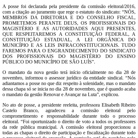
A posse foi declarada pela presidente da comissão eleitoral/2016,
com a citação ao juramento que rege o estatuto do sindicato: “NÓS,
MEMBROS DA DIRETORIA E DO CONSELHO FISCAL,
PROMETEMOS PERANTE DEUS, OS PROFISSIONAIS DO
MAGISTÉRIO E AS AUTORIDADES AQUI PRESENTES,
QUE RESPEITAREMOS A CONSTITUIÇÃO FEDERAL, A
CONSTITUIÇÃO ESTADUAL, A LEI ORGÂNICA DO
MUNICÍPIO E AS LEIS INFRACONSTITUCIONAIS. TUDO
FAREMOS PARA O ENGRANDECIMENTO DO SINDICATO
DOS PROFISSIONAIS DO MAGISTÉRIO DO ENSINO
PÚBLICO DO MUNICÍPIO DE SÃO LUÍS”.
O mandato da nova gestão terá início oficialmente no dia 28 de
novembro, informou o assessor jurídico da entidade sindical. “Nós
adiantamos a posse no que diz respeito à solenidade, mas o mandato
dessa chapa só se inicia no dia 28 de novembro, que é quando acaba
o mandato da gestão Renovar e Avançar na Luta”, explicou.
No ato de posse, a presidente reeleita, professora Elisabeth Ribeiro
Castelo Branco, agradeceu a comissão eleitoral pelo
comprometimento e responsabilidade durante todo o processo
eleitoral. “Foi oportunizado o direito de voto a todos os professores
da rede pública municipal. A comissão eleitoral proporcionou a
todas as chapas o direito de participação e fiscalização durante todo