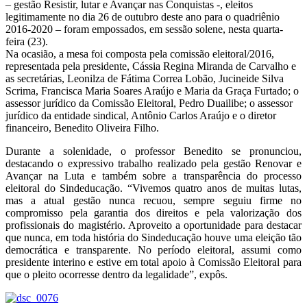
– gestão Resistir, lutar e Avançar nas Conquistas -, eleitos
legitimamente no dia 26 de outubro deste ano para o quadriênio
2016-2020 – foram empossados, em sessão solene, nesta quarta-
feira (23).
Na ocasião, a mesa foi composta pela comissão eleitoral/2016,
representada pela presidente, Cássia Regina Miranda de Carvalho e
as secretárias, Leonilza de Fátima Correa Lobão, Jucineide Silva
Scrima, Francisca Maria Soares Araújo e Maria da Graça Furtado; o
assessor jurídico da Comissão Eleitoral, Pedro Duailibe; o assessor
jurídico da entidade sindical, Antônio Carlos Araújo e o diretor
financeiro, Benedito Oliveira Filho.
Durante a solenidade, o professor Benedito se pronunciou,
destacando o expressivo trabalho realizado pela gestão Renovar e
Avançar na Luta e também sobre a transparência do processo
eleitoral do Sindeducação. “Vivemos quatro anos de muitas lutas,
mas a atual gestão nunca recuou, sempre seguiu firme no
compromisso pela garantia dos direitos e pela valorização dos
profissionais do magistério. Aproveito a oportunidade para destacar
que nunca, em toda história do Sindeducação houve uma eleição tão
democrática e transparente. No período eleitoral, assumi como
presidente interino e estive em total apoio à Comissão Eleitoral para
que o pleito ocorresse dentro da legalidade”, expôs.