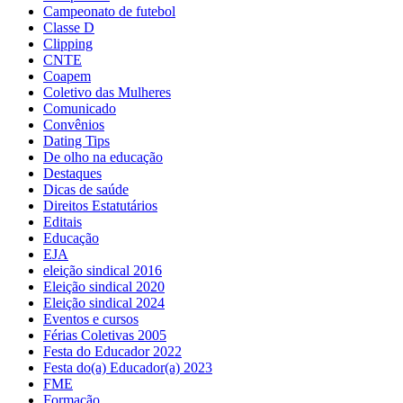
Campeonato de futebol
Classe D
Clipping
CNTE
Coapem
Coletivo das Mulheres
Comunicado
Convênios
Dating Tips
De olho na educação
Destaques
Dicas de saúde
Direitos Estatutários
Editais
Educação
EJA
eleição sindical 2016
Eleição sindical 2020
Eleição sindical 2024
Eventos e cursos
Férias Coletivas 2005
Festa do Educador 2022
Festa do(a) Educador(a) 2023
FME
Formação