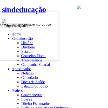
sindeducação
Toggle navigation
, COHAB Anil III CEP - 65050-270 São Luis - MA
Home
Sindeducação
História
Diretoria
Estatuto
Conselho Fiscal
Transparência
Campanha Salarial
Aposentados
Notícias
Calendário
Dicas de Saúde
Estatuto do Idoso
Professor
Contracheque
Filie-se
Direito Estatutários
Ficha de Atualização Sindicato