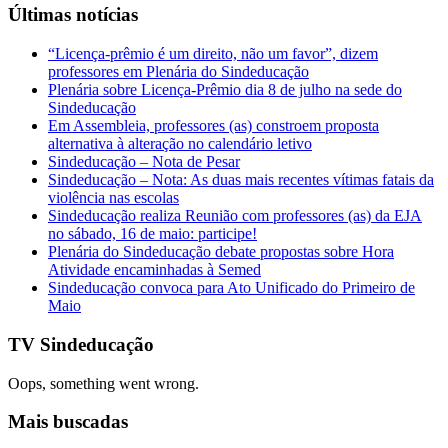
Últimas notícias
“Licença-prêmio é um direito, não um favor”, dizem
professores em Plenária do Sindeducação
Plenária sobre Licença-Prêmio dia 8 de julho na sede do
Sindeducação
Em Assembleia, professores (as) constroem proposta
alternativa à alteração no calendário letivo
Sindeducação – Nota de Pesar
Sindeducação – Nota: As duas mais recentes vítimas fatais da
violência nas escolas
Sindeducação realiza Reunião com professores (as) da EJA
no sábado, 16 de maio: participe!
Plenária do Sindeducação debate propostas sobre Hora
Atividade encaminhadas à Semed
Sindeducação convoca para Ato Unificado do Primeiro de
Maio
TV Sindeducação
Oops, something went wrong.
Mais buscadas