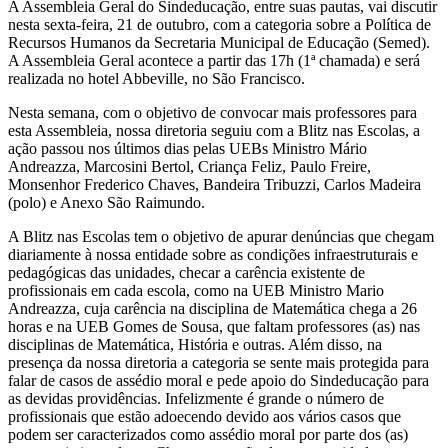
A Assembleia Geral do Sindeducação, entre suas pautas, vai discutir
nesta sexta-feira, 21 de outubro, com a categoria sobre a Política de
Recursos Humanos da Secretaria Municipal de Educação (Semed).
A Assembleia Geral acontece a partir das 17h (1ª chamada) e será
realizada no hotel Abbeville, no São Francisco.
Nesta semana, com o objetivo de convocar mais professores para
esta Assembleia, nossa diretoria seguiu com a Blitz nas Escolas, a
ação passou nos últimos dias pelas UEBs Ministro Mário
Andreazza, Marcosini Bertol, Criança Feliz, Paulo Freire,
Monsenhor Frederico Chaves, Bandeira Tribuzzi, Carlos Madeira
(polo) e Anexo São Raimundo.
A Blitz nas Escolas tem o objetivo de apurar denúncias que chegam
diariamente à nossa entidade sobre as condições infraestruturais e
pedagógicas das unidades, checar a carência existente de
profissionais em cada escola, como na UEB Ministro Mario
Andreazza, cuja carência na disciplina de Matemática chega a 26
horas e na UEB Gomes de Sousa, que faltam professores (as) nas
disciplinas de Matemática, História e outras. Além disso, na
presença da nossa diretoria a categoria se sente mais protegida para
falar de casos de assédio moral e pede apoio do Sindeducação para
as devidas providências. Infelizmente é grande o número de
profissionais que estão adoecendo devido aos vários casos que
podem ser caracterizados como assédio moral por parte dos (as)