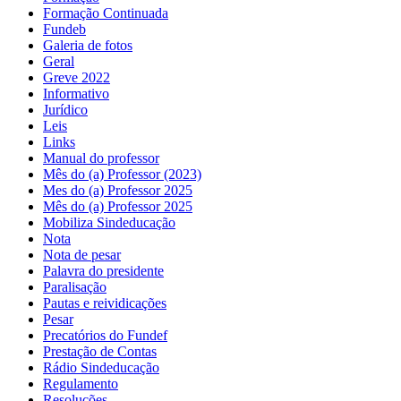
Formação Continuada
Fundeb
Galeria de fotos
Geral
Greve 2022
Informativo
Jurídico
Leis
Links
Manual do professor
Mês do (a) Professor (2023)
Mes do (a) Professor 2025
Mês do (a) Professor 2025
Mobiliza Sindeducação
Nota
Nota de pesar
Palavra do presidente
Paralisação
Pautas e reividicações
Pesar
Precatórios do Fundef
Prestação de Contas
Rádio Sindeducação
Regulamento
Resoluções