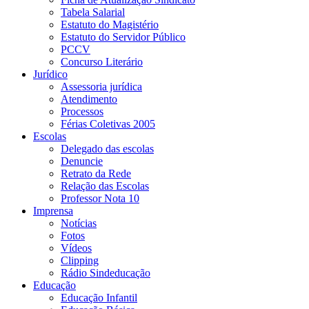
Tabela Salarial
Estatuto do Magistério
Estatuto do Servidor Público
PCCV
Concurso Literário
Jurídico
Assessoria jurídica
Atendimento
Processos
Férias Coletivas 2005
Escolas
Delegado das escolas
Denuncie
Retrato da Rede
Relação das Escolas
Professor Nota 10
Imprensa
Notícias
Fotos
Vídeos
Clipping
Rádio Sindeducação
Educação
Educação Infantil