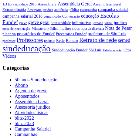
Assembleia Geral
Assembleia Geral
1/3 hora atividade
2016
Assembleia
campanha salarial
Extraordinária
campanha
audiência pública
Assessoria jurídica
Escolas
educação
campanha salarial 2018
Convocação
comunicado
Fundef
greve geral
juridico
informativo
hora atividade
greve
jornada
jornal
Nota de Pesar
nota
Ministério Público
mulher
nota da diretoria
mesa de negociação
precatórios do Fundef
prefeitura de São Luís
plenária
Precatórios Fundef
Retrato de rede
Professores
semed
Rede
Retrato
reajuste
professor
sindeducação
Sindeducação Fundef
São Luís
ufma
Tabela salarial
Vídeos
Categorias
50 anos Sindeducação
Abono
Agenda de greve
Aposentados
Assembleia Geral
Assessoria jurídica
Atividades físicas
blitz-2022
blitz-2023
Campanha Salarial
Campanhas