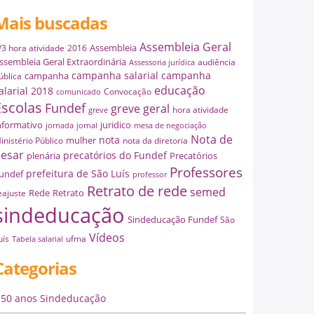
Mais buscadas
Assembleia Geral
Assembleia
/3 hora atividade
2016
ssembleia Geral Extraordinária
audiência
Assessoria jurídica
campanha salarial
campanha
campanha
ública
educação
alarial 2018
Convocação
comunicado
Escolas
Fundef
greve geral
hora atividade
greve
nformativo
juridico
jornada
jornal
mesa de negociação
Nota de
nota
mulher
inistério Público
nota da diretoria
esar
precatórios do Fundef
plenária
Precatórios
Professores
prefeitura de São Luís
undef
professor
Retrato de rede
semed
Rede
Retrato
eajuste
sindeducação
Sindeducação Fundef
São
Vídeos
uís
ufma
Tabela salarial
Categorias
50 anos Sindeducação