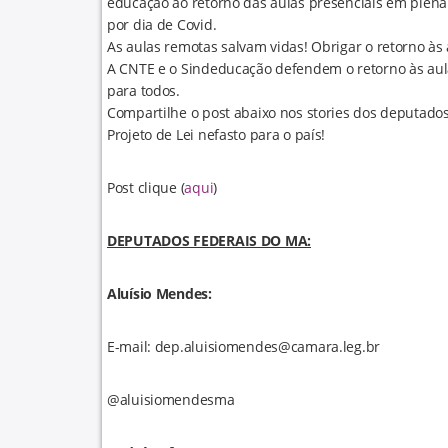
educação ao retorno das aulas presenciais em plena
por dia de Covid.
As aulas remotas salvam vidas! Obrigar o retorno às
A CNTE e o Sindeducação defendem o retorno às aul
para todos.
Compartilhe o post abaixo nos stories dos deputado
Projeto de Lei nefasto para o país!
Post clique (
aqui
)
DEPUTADOS FEDERAIS DO MA:
Aluísio Mendes:
E-mail: dep.aluisiomendes@camara.leg.br
@aluisiomendesma