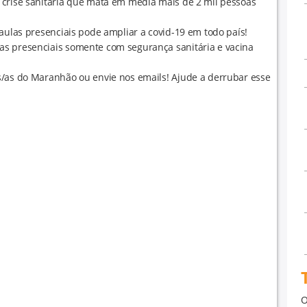
 crise sanitária que mata em média mais de 2 mil pessoas
 aulas presenciais pode ampliar a covid-19 em todo país!
as presenciais somente com segurança sanitária e vacina
s/as do Maranhão ou envie nos emails! Ajude a derrubar esse
O