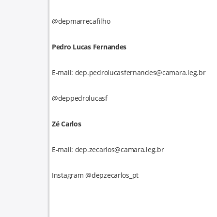
@depmarrecafilho
Pedro Lucas Fernandes
E-mail: dep.pedrolucasfernandes@camara.leg.br
@deppedrolucasf
Zé Carlos
E-mail: dep.zecarlos@camara.leg.br
Instagram @depzecarlos_pt