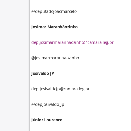
@deputadojoaomarcelo
Josimar Maranhãozinho
dep.josimarmaranhaozinho@camara.leg.br
@josimarmaranhaozinho
Josivaldo JP
dep.josivaldojp@camara.leg.br
@depjosivaldo_jp
Júnior Lourenço