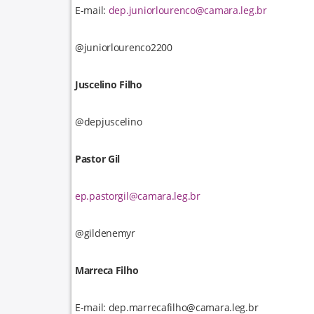
E-mail:
dep.juniorlourenco@camara.leg.br
@juniorlourenco2200
Juscelino Filho
@depjuscelino
Pastor Gil
ep.pastorgil@camara.leg.br
@gildenemyr
Marreca Filho
E-mail: dep.marrecafilho@camara.leg.br