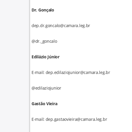
Dr. Gonçalo
dep.dr.goncalo@camara.leg.br
@dr._goncalo
Edilázio Júnior
E-mail: dep.edilaziojunior@camara.leg.br
@edilaziojunior
Gastão Vieira
E-mail: dep.gastaovieira@camara.leg.br