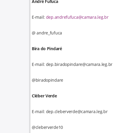
André Fufuca
E-mail:
dep.andrefufuca@camara.leg.br
@ andre_fufuca
Bira do Pindaré
E-mail: dep.biradopindare@camara.leg.br
@biradopindare
Cléber Verde
E-mail: dep.cleberverde@camara.leg.br
@cleberverde10