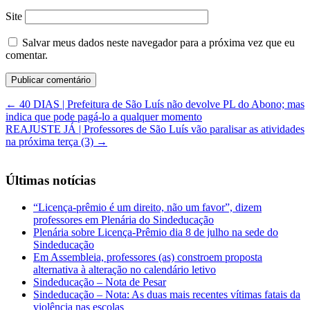
Site
Salvar meus dados neste navegador para a próxima vez que eu
comentar.
←
40 DIAS | Prefeitura de São Luís não devolve PL do Abono; mas
indica que pode pagá-lo a qualquer momento
REAJUSTE JÁ | Professores de São Luís vão paralisar as atividades
na próxima terça (3)
→
Últimas notícias
“Licença-prêmio é um direito, não um favor”, dizem
professores em Plenária do Sindeducação
Plenária sobre Licença-Prêmio dia 8 de julho na sede do
Sindeducação
Em Assembleia, professores (as) constroem proposta
alternativa à alteração no calendário letivo
Sindeducação – Nota de Pesar
Sindeducação – Nota: As duas mais recentes vítimas fatais da
violência nas escolas