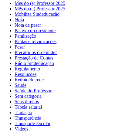
Mes do (a) Professor 2025
Mês do (a) Professor 2025
Mobiliza Sindeducação
Nota
Nota de pesar
Palavra do presidente
Paralisação
Pautas e reividicações
Pesar
Precatórios do Fundef
Prestação de Contas
Rádio Sindeducação
Regulamento
Resoluções
Retrato de rede
Saúde
Saúde do Professor
Sem categoria
Seus direitos
Tabela salarial
Titulação
Transparência
Transporte Escolar
Vídeos