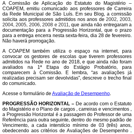
A Comissão de Aplicação do Estatuto do Magistério –
COAPEM, emitiu comunicado aos professores de Carreira
da Rede Municipal de São Luís. Em seu Blog, a comissão
solicita aos professores admitidos nos anos de
2002, 2003,
2004, 2005, 2006, 2008 e 2011
, que ainda não entregaram a
documentação para a Progressão Horizontal, que o prazo
para a entrega encerra nesta sexta-feira, dia 28 de fevereiro.
Não haverá prorrogação.
A COAPEM também utiliza o espaço na internet, para
convocar os gestores de escolas que tiverem professores
admitidos na Rede no ano de 2018, e que ainda não foram
avaliados na 1ª Etapa do Estágio Probatório, para
comparecem à Comissão. E lembra, “as avaliações já
realizadas precisam ser devolvidas”, descreve o trecho final
do comunicado.
Acesse o formulário de
Avaliação de Desempenho
.
PROGRESSÃO HORIZONTAL –
De acordo com o Estatuto
do Magistério e o Plano de cargos , carreiras e vencimentos ,
a Progressão Horizontal é a passagem do Professor de uma
Referência para outra seguinte, dentro do mesmo padrão de
Vencimento, a cada interstício mínimo de 03 (três) anos,
obedecendo aos critérios de Avaliações de Desempenho .