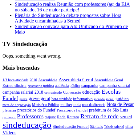
Sindeducação realiza Reunião com professores (as) da EJA
no sábado, 16 de maio: participe!
Plenária do Sindeducação debate propostas sobre Hora
Atividade encaminhadas à Semed
Sindeducação convoca para Ato Unificado do Primeiro de
Maio
TV Sindeducação
Oops, something went wrong.
Mais buscadas
Assembleia Geral
Assembleia Geral
1/3 hora atividade
2016
Assembleia
campanha salarial
Extraordinária
campanha
audiência pública
Assessoria jurídica
Escolas
educação
campanha salarial 2018
Convocação
comunicado
Fundef
greve geral
juridico
informativo
hora atividade
greve
jornada
jornal
Nota de Pesar
nota
Ministério Público
mulher
nota da diretoria
mesa de negociação
precatórios do Fundef
prefeitura de São Luís
plenária
Precatórios Fundef
Retrato de rede
Professores
semed
Rede
Retrato
reajuste
professor
sindeducação
Sindeducação Fundef
São Luís
ufma
Tabela salarial
Vídeos