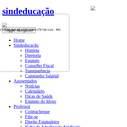
sindeducação
Toggle navigation
, COHAB Anil III CEP - 65050-270 São Luis - MA
Home
Sindeducação
História
Diretoria
Estatuto
Conselho Fiscal
Transparência
Campanha Salarial
Aposentados
Notícias
Calendário
Dicas de Saúde
Estatuto do Idoso
Professor
Contracheque
Filie-se
Direito Estatutários
Ficha de Atualização Sindicato