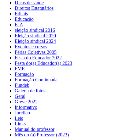
Dicas de saúde
Direitos Estatutários
Editais
Educação
EJA
eleição sindical 2016
Eleição sindical 2020
Eleição sindical 2024
Eventos e cursos
Férias Coletivas 2005
Festa do Educador 2022
Festa do(a) Educador(a) 2023
FME
Formação
Formação Continuada
Fundeb
Galeria de fotos
Geral
Greve 2022
Informativo
Jurídico
Leis
Links
Manual do professor
Mês do (a) Professor (2023)