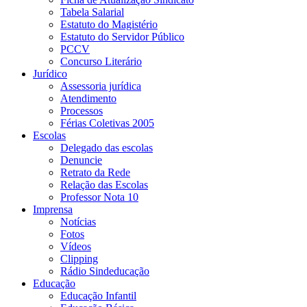
Tabela Salarial
Estatuto do Magistério
Estatuto do Servidor Público
PCCV
Concurso Literário
Jurídico
Assessoria jurídica
Atendimento
Processos
Férias Coletivas 2005
Escolas
Delegado das escolas
Denuncie
Retrato da Rede
Relação das Escolas
Professor Nota 10
Imprensa
Notícias
Fotos
Vídeos
Clipping
Rádio Sindeducação
Educação
Educação Infantil