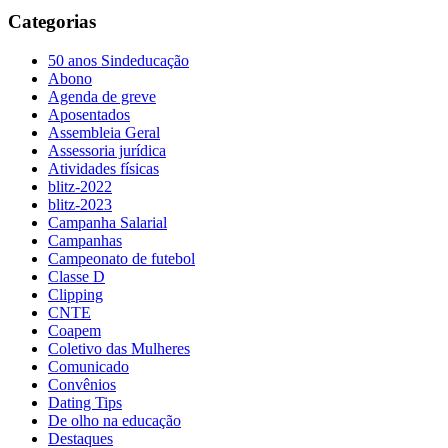
Categorias
50 anos Sindeducação
Abono
Agenda de greve
Aposentados
Assembleia Geral
Assessoria jurídica
Atividades físicas
blitz-2022
blitz-2023
Campanha Salarial
Campanhas
Campeonato de futebol
Classe D
Clipping
CNTE
Coapem
Coletivo das Mulheres
Comunicado
Convênios
Dating Tips
De olho na educação
Destaques