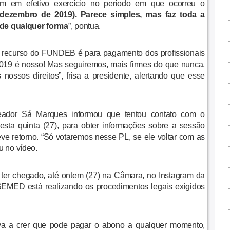
am em efetivo exercício no período em que ocorreu o
a dezembro de 2019).
Parece simples, mas faz toda a
 de qualquer forma
”, pontua.
o recurso do FUNDEB é para pagamento dos profissionais
019 é nosso! Mas seguiremos, mais firmes do que nunca,
nossos direitos”, frisa a presidente
, alertando que esse
reador Sá Marques informou que tentou contato com o
sta quinta (27), para obter informações sobre a sessão
eve retorno. “Só votaremos nesse PL, se ele voltar com as
u no vídeo.
ter chegado, até ontem (27) na Câmara, no Instagram da
SEMED está realizando os procedimentos legais exigidos
eva a crer que pode pagar o abono a qualquer momento,