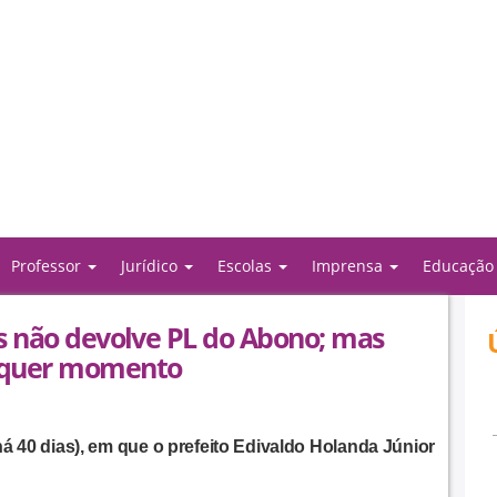
Professor
Jurídico
Escolas
Imprensa
Educaçã
ís não devolve PL do Abono; mas
alquer momento
há 40 dias), em que o prefeito Edivaldo Holanda Júnior