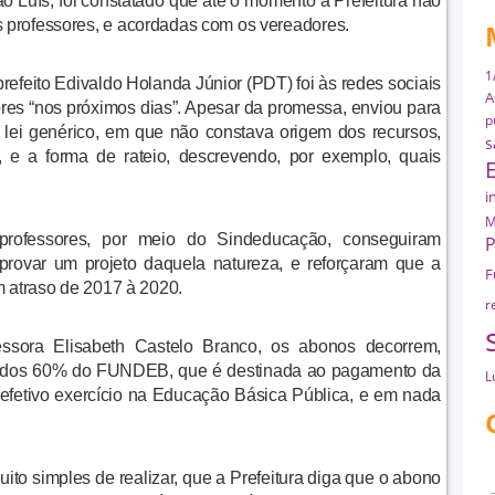
ão Luís, foi constatado que até o momento a Prefeitura não
s professores, e acordadas com os vereadores.
1
prefeito Edivaldo Holanda Júnior (PDT) foi às redes sociais
A
es “nos próximos dias”. Apesar da promessa, enviou para
p
 lei genérico, em que não constava origem dos recursos,
s
, e a forma de rateio, descrevendo, por exemplo, quais
i
M
professores, por meio do Sindeducação, conseguiram
P
provar um projeto daquela natureza, e reforçaram que a
F
em atraso de 2017 à 2020.
r
ssora Elisabeth Castelo Branco, os abonos decorrem,
os dos 60% do FUNDEB, que é destinada ao pagamento da
L
efetivo exercício na Educação Básica Pública, e em nada
ito simples de realizar, que a Prefeitura diga que o abono