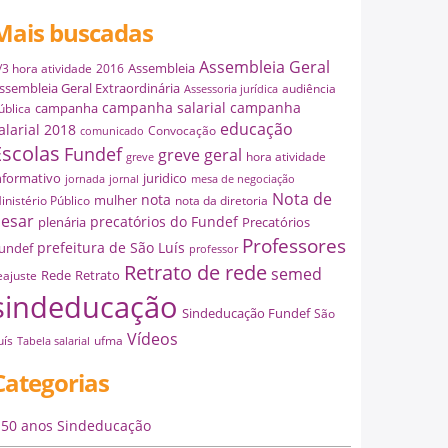
Mais buscadas
Assembleia Geral
Assembleia
/3 hora atividade
2016
ssembleia Geral Extraordinária
audiência
Assessoria jurídica
campanha salarial
campanha
campanha
ública
educação
alarial 2018
Convocação
comunicado
Escolas
Fundef
greve geral
hora atividade
greve
nformativo
juridico
jornada
jornal
mesa de negociação
Nota de
nota
mulher
inistério Público
nota da diretoria
esar
precatórios do Fundef
plenária
Precatórios
Professores
prefeitura de São Luís
undef
professor
Retrato de rede
semed
Rede
Retrato
eajuste
sindeducação
Sindeducação Fundef
São
Vídeos
uís
ufma
Tabela salarial
Categorias
50 anos Sindeducação