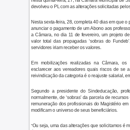
nesta quinta-feira, 27, na Câmara Municipal de S
devolveu o PL com as alterações solicitadas pelo
Nesta sexta-feira, 28, completa 40 dias em que o 
anunciar o pagamento de um Abono aos professor
a Câmara, no dia 11 de fevereiro, um projeto de
valor total das propagadas ‘sobras do Fundeb’
servidores iriam receber os valores.
Em mobilizações realizadas na Câmara, os 
esclarecer aos vereadores quais riscos de se a
reivindicação da categoria é o reajuste salarial, 
Segundo a presidente do Sindeducação, profe
normalmente, de ‘sobras’ da parcela de recurs
remuneração dos profissionais do Magistério em 
modificam o universo de seus beneficiários.
“
Ou seja,
uma das alterações que solicitamos é mu