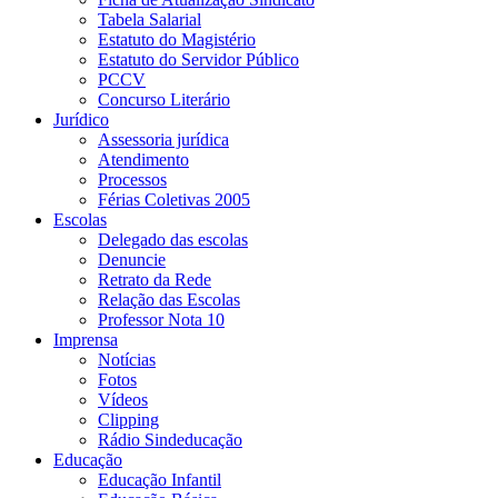
Tabela Salarial
Estatuto do Magistério
Estatuto do Servidor Público
PCCV
Concurso Literário
Jurídico
Assessoria jurídica
Atendimento
Processos
Férias Coletivas 2005
Escolas
Delegado das escolas
Denuncie
Retrato da Rede
Relação das Escolas
Professor Nota 10
Imprensa
Notícias
Fotos
Vídeos
Clipping
Rádio Sindeducação
Educação
Educação Infantil