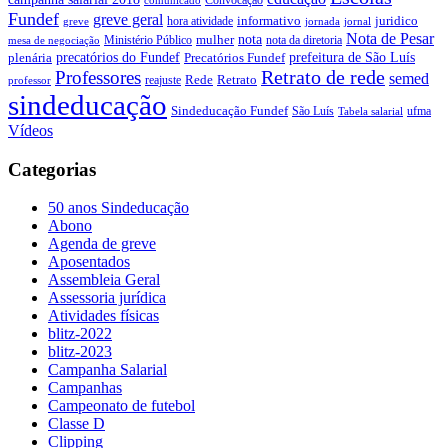
comunicado
Fundef
greve geral
juridico
informativo
hora atividade
greve
jornada
jornal
Nota de Pesar
nota
Ministério Público
mulher
nota da diretoria
mesa de negociação
precatórios do Fundef
prefeitura de São Luís
plenária
Precatórios Fundef
Retrato de rede
Professores
semed
Rede
Retrato
reajuste
professor
sindeducação
Sindeducação Fundef
São Luís
ufma
Tabela salarial
Vídeos
Categorias
50 anos Sindeducação
Abono
Agenda de greve
Aposentados
Assembleia Geral
Assessoria jurídica
Atividades físicas
blitz-2022
blitz-2023
Campanha Salarial
Campanhas
Campeonato de futebol
Classe D
Clipping