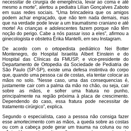
necessitar de cirurgia de emergência, levar ao coma e até
mesmo a morte”, alertou a pediatra Lilian Gonçalves Zaboto
em suas redes sociais. “Uma brincadeira que os amigos
podem achar engraçado, que não tem nada demais, mas
que na verdade pode levar a um traumatismo craniano e até
morte! As crianças e adolescentes fazem porque não têm
noção do perigo. Cabe a nós passar isso a eles”, afirmou a
ginecologista e obstetra Érika Mantelli, em seu Instagram.
De acordo com o ortopedista pediátrico Nei Botter
Montenegro, do Hospital Israelita Albert Einstein e do
Hospital das Clínicas da FMUSP, e vice-presidente do
Departamento de Ortopedia da Sociedade de Pediatria de
São Paulo (SP-SP), existe uma defesa instintiva do corpo
que, quando uma pessoa cai de costas, ela tentar colocar as
mãos no solo. “Nesse caso, uma das consequencias é,
justamente cair com a palma da mão no chão, ou seja, cair
sobre as mãos, e sofrer uma fratura no punho,
principalmente na região próxima à placa de crescimento.
Dependendo do caso, essa fratura pode necessitar de
tratamento cirúrgico”, explica.
Segundo o especialista, caso a pessoa não consiga fazer
esse amortecimento com as mãos, a queda sobre as costas
ou com a cabeça pode gerar um trauma na coluna ou no