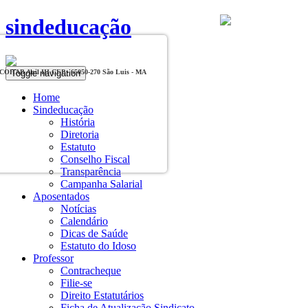
sindeducação
Toggle navigation
, COHAB Anil III CEP - 65050-270 São Luis - MA
Home
Sindeducação
História
Diretoria
Estatuto
Conselho Fiscal
Transparência
Campanha Salarial
Aposentados
Notícias
Calendário
Dicas de Saúde
Estatuto do Idoso
Professor
Contracheque
Filie-se
Direito Estatutários
Ficha de Atualização Sindicato