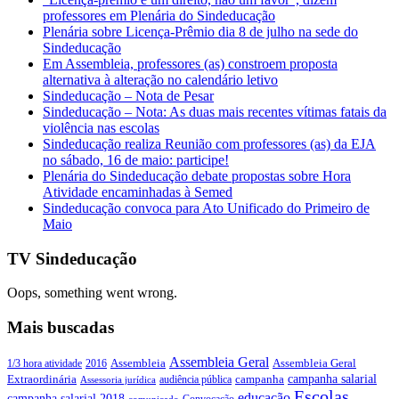
professores em Plenária do Sindeducação
Plenária sobre Licença-Prêmio dia 8 de julho na sede do
Sindeducação
Em Assembleia, professores (as) constroem proposta
alternativa à alteração no calendário letivo
Sindeducação – Nota de Pesar
Sindeducação – Nota: As duas mais recentes vítimas fatais da
violência nas escolas
Sindeducação realiza Reunião com professores (as) da EJA
no sábado, 16 de maio: participe!
Plenária do Sindeducação debate propostas sobre Hora
Atividade encaminhadas à Semed
Sindeducação convoca para Ato Unificado do Primeiro de
Maio
TV Sindeducação
Oops, something went wrong.
Mais buscadas
Assembleia Geral
Assembleia Geral
1/3 hora atividade
2016
Assembleia
campanha salarial
Extraordinária
campanha
audiência pública
Assessoria jurídica
Escolas
educação
campanha salarial 2018
Convocação