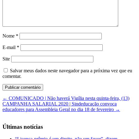
Nome
*
E-mail
*
Site
Salvar meus dados neste navegador para a próxima vez que eu
comentar.
←
COMUNICADO | Não haverá Vigília nesta quinta-feira, (13)
CAMPANHA SALARIAL 2020 | Sindeducação convoca
educadores para Assembleia Geral no dia 18 de fevereiro
→
Últimas notícias
“Licença-prêmio é um direito, não um favor”, dizem