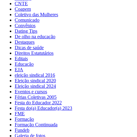
CNTE
Coapem
Coletivo das Mulheres
Comunicado
Convênios
Dating Tips
De olho na educação
Destaques
Dicas de saúde
Direitos Estatutários
Editais
Educação
EJA
eleição sindical 2016
Eleição sindical 2020
Eleição sindical 2024
Eventos e cursos
Férias Coletivas 2005
Festa do Educador 2022
Festa do(a) Educador(a) 2023
FME
Formação
Formação Continuada
Fundeb
Galeria de fotos