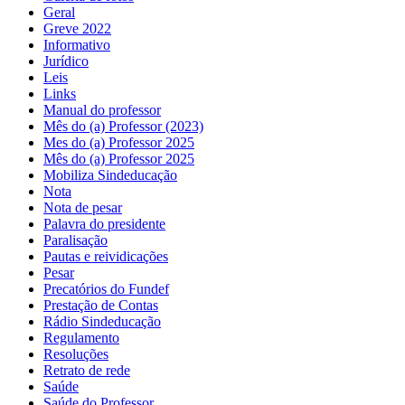
Geral
Greve 2022
Informativo
Jurídico
Leis
Links
Manual do professor
Mês do (a) Professor (2023)
Mes do (a) Professor 2025
Mês do (a) Professor 2025
Mobiliza Sindeducação
Nota
Nota de pesar
Palavra do presidente
Paralisação
Pautas e reividicações
Pesar
Precatórios do Fundef
Prestação de Contas
Rádio Sindeducação
Regulamento
Resoluções
Retrato de rede
Saúde
Saúde do Professor