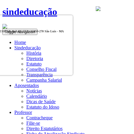
sindeducação
Toggle navigation
, COHAB Anil III CEP - 65050-270 São Luis - MA
Home
Sindeducação
História
Diretoria
Estatuto
Conselho Fiscal
Transparência
Campanha Salarial
Aposentados
Notícias
Calendário
Dicas de Saúde
Estatuto do Idoso
Professor
Contracheque
Filie-se
Direito Estatutários
Ficha de Atualização Sindicato