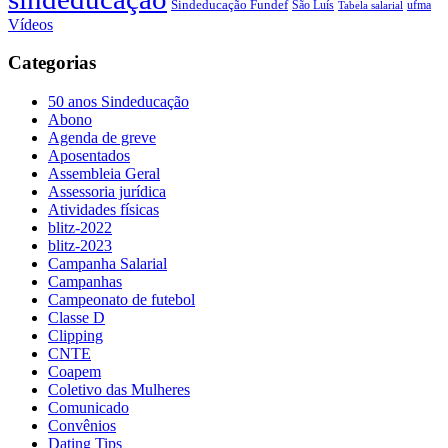
Sindeducação Fundef
São Luís
ufma
Tabela salarial
Vídeos
Categorias
50 anos Sindeducação
Abono
Agenda de greve
Aposentados
Assembleia Geral
Assessoria jurídica
Atividades físicas
blitz-2022
blitz-2023
Campanha Salarial
Campanhas
Campeonato de futebol
Classe D
Clipping
CNTE
Coapem
Coletivo das Mulheres
Comunicado
Convênios
Dating Tips