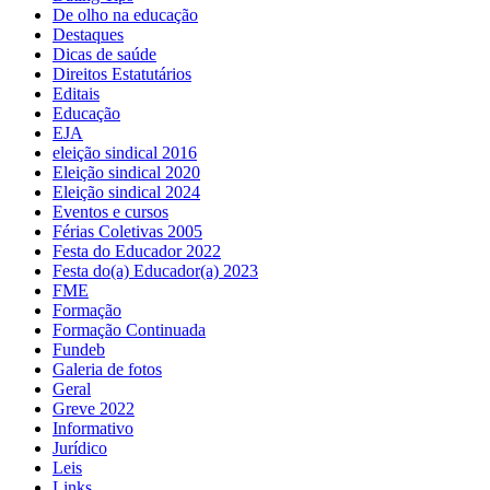
De olho na educação
Destaques
Dicas de saúde
Direitos Estatutários
Editais
Educação
EJA
eleição sindical 2016
Eleição sindical 2020
Eleição sindical 2024
Eventos e cursos
Férias Coletivas 2005
Festa do Educador 2022
Festa do(a) Educador(a) 2023
FME
Formação
Formação Continuada
Fundeb
Galeria de fotos
Geral
Greve 2022
Informativo
Jurídico
Leis
Links