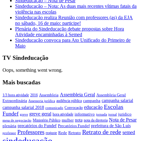
Sindeducação – Nota de Pesar
Sindeducação – Nota: As duas mais recentes vítimas fatais da
violência nas escolas
Sindeducação realiza Reunião com professores (as) da EJA
no sábado, 16 de maio: participe!
Plenária do Sindeducação debate propostas sobre Hora
Atividade encaminhadas à Semed
Sindeducação convoca para Ato Unificado do Primeiro de
Maio
TV Sindeducação
Oops, something went wrong.
Mais buscadas
Assembleia Geral
Assembleia Geral
1/3 hora atividade
2016
Assembleia
campanha salarial
Extraordinária
campanha
audiência pública
Assessoria jurídica
Escolas
educação
campanha salarial 2018
Convocação
comunicado
Fundef
greve geral
juridico
informativo
hora atividade
greve
jornada
jornal
Nota de Pesar
nota
Ministério Público
mulher
nota da diretoria
mesa de negociação
precatórios do Fundef
prefeitura de São Luís
plenária
Precatórios Fundef
Retrato de rede
Professores
semed
Rede
Retrato
reajuste
professor
sindeducação