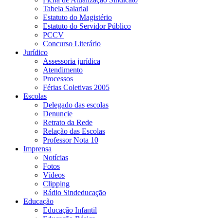
Tabela Salarial
Estatuto do Magistério
Estatuto do Servidor Público
PCCV
Concurso Literário
Jurídico
Assessoria jurídica
Atendimento
Processos
Férias Coletivas 2005
Escolas
Delegado das escolas
Denuncie
Retrato da Rede
Relação das Escolas
Professor Nota 10
Imprensa
Notícias
Fotos
Vídeos
Clipping
Rádio Sindeducação
Educação
Educação Infantil