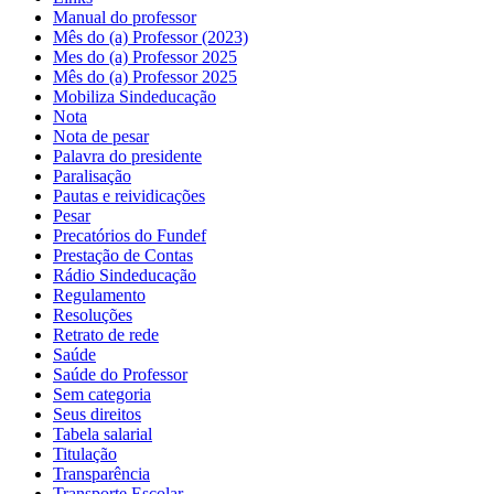
Manual do professor
Mês do (a) Professor (2023)
Mes do (a) Professor 2025
Mês do (a) Professor 2025
Mobiliza Sindeducação
Nota
Nota de pesar
Palavra do presidente
Paralisação
Pautas e reividicações
Pesar
Precatórios do Fundef
Prestação de Contas
Rádio Sindeducação
Regulamento
Resoluções
Retrato de rede
Saúde
Saúde do Professor
Sem categoria
Seus direitos
Tabela salarial
Titulação
Transparência
Transporte Escolar