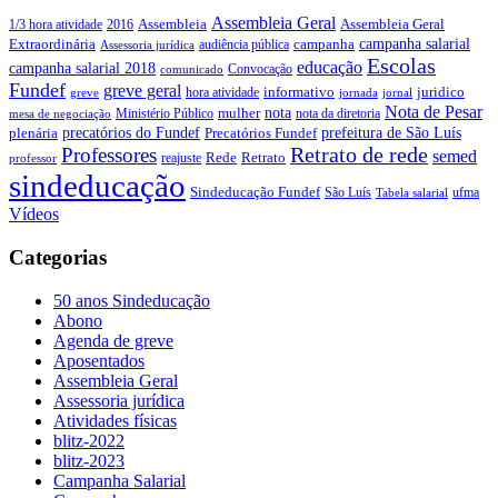
Assembleia Geral
Assembleia Geral
1/3 hora atividade
2016
Assembleia
campanha salarial
Extraordinária
campanha
audiência pública
Assessoria jurídica
Escolas
educação
campanha salarial 2018
Convocação
comunicado
Fundef
greve geral
juridico
informativo
hora atividade
greve
jornada
jornal
Nota de Pesar
nota
Ministério Público
mulher
nota da diretoria
mesa de negociação
precatórios do Fundef
prefeitura de São Luís
plenária
Precatórios Fundef
Retrato de rede
Professores
semed
Rede
Retrato
reajuste
professor
sindeducação
Sindeducação Fundef
São Luís
ufma
Tabela salarial
Vídeos
Categorias
50 anos Sindeducação
Abono
Agenda de greve
Aposentados
Assembleia Geral
Assessoria jurídica
Atividades físicas
blitz-2022
blitz-2023
Campanha Salarial