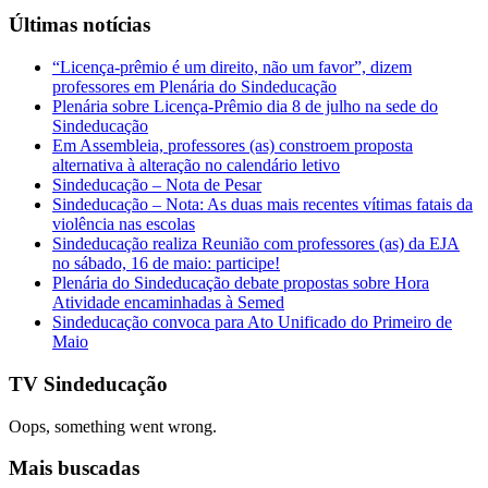
Últimas notícias
“Licença-prêmio é um direito, não um favor”, dizem
professores em Plenária do Sindeducação
Plenária sobre Licença-Prêmio dia 8 de julho na sede do
Sindeducação
Em Assembleia, professores (as) constroem proposta
alternativa à alteração no calendário letivo
Sindeducação – Nota de Pesar
Sindeducação – Nota: As duas mais recentes vítimas fatais da
violência nas escolas
Sindeducação realiza Reunião com professores (as) da EJA
no sábado, 16 de maio: participe!
Plenária do Sindeducação debate propostas sobre Hora
Atividade encaminhadas à Semed
Sindeducação convoca para Ato Unificado do Primeiro de
Maio
TV Sindeducação
Oops, something went wrong.
Mais buscadas