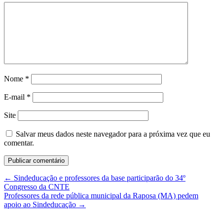
Nome
*
E-mail
*
Site
Salvar meus dados neste navegador para a próxima vez que eu
comentar.
←
Sindeducação e professores da base participarão do 34º
Congresso da CNTE
Professores da rede pública municipal da Raposa (MA) pedem
apoio ao Sindeducação
→