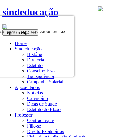
sindeducação
Toggle navigation
, COHAB Anil III CEP - 65050-270 São Luis - MA
Home
Sindeducação
História
Diretoria
Estatuto
Conselho Fiscal
Transparência
Campanha Salarial
Aposentados
Notícias
Calendário
Dicas de Saúde
Estatuto do Idoso
Professor
Contracheque
Filie-se
Direito Estatutários
Ficha de Atualização Sindicato