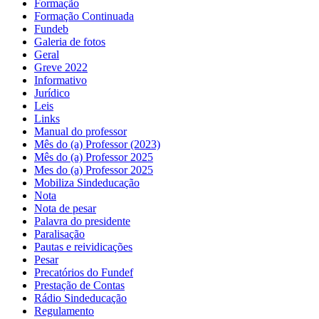
Formação
Formação Continuada
Fundeb
Galeria de fotos
Geral
Greve 2022
Informativo
Jurídico
Leis
Links
Manual do professor
Mês do (a) Professor (2023)
Mês do (a) Professor 2025
Mes do (a) Professor 2025
Mobiliza Sindeducação
Nota
Nota de pesar
Palavra do presidente
Paralisação
Pautas e reividicações
Pesar
Precatórios do Fundef
Prestação de Contas
Rádio Sindeducação
Regulamento