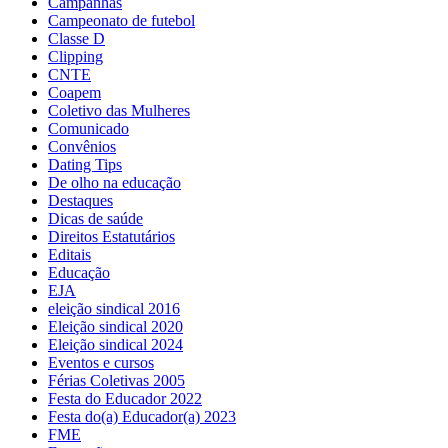
Campanhas
Campeonato de futebol
Classe D
Clipping
CNTE
Coapem
Coletivo das Mulheres
Comunicado
Convênios
Dating Tips
De olho na educação
Destaques
Dicas de saúde
Direitos Estatutários
Editais
Educação
EJA
eleição sindical 2016
Eleição sindical 2020
Eleição sindical 2024
Eventos e cursos
Férias Coletivas 2005
Festa do Educador 2022
Festa do(a) Educador(a) 2023
FME