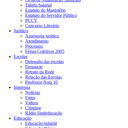
Tabela Salarial
Estatuto do Magistério
Estatuto do Servidor Público
PCCV
Concurso Literário
Jurídico
Assessoria jurídica
Atendimento
Processos
Férias Coletivas 2005
Escolas
Delegado das escolas
Denuncie
Retrato da Rede
Relação das Escolas
Professor Nota 10
Imprensa
Notícias
Fotos
Vídeos
Clipping
Rádio Sindeducação
Educação
Educação Infantil