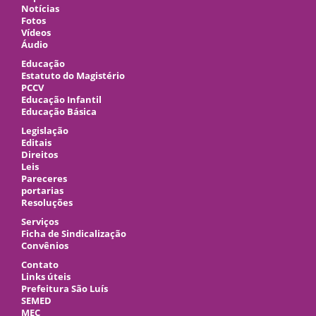
Notícias
Fotos
Vídeos
Áudio
Educação
Estatuto do Magistério
PCCV
Educação Infantil
Educação Básica
Legislação
Editais
Direitos
Leis
Pareceres
portarias
Resoluções
Serviços
Ficha de Sindicalização
Convênios
Contato
Links úteis
Prefeitura São Luís
SEMED
MEC