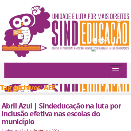
Filiado à:
Toggle
navigat
Tag Archives: AEE
Abril Azul | Sindeducação na luta por
inclusão efetiva nas escolas do
município
Sindeducação
|
4 de abril de 2024