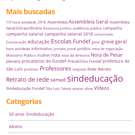
Mais buscadas
Assembleia Geral
Assembleia
Assembleia
1/3 hora atividade
2016
Geral Extraordinária
campanha
audiência pública
Assessoria jurídica
campanha salarial
campanha salarial 2018
comunicado
Escolas
Fundef
educação
greve geral
Convocação
greve
informativo
juridico
hora atividade
jornada
jornal
mesa de negociação
Nota de Pesar
nota
mulher
Ministério Público
nota da diretoria
precatórios do Fundef
prefeitura de
plenária
Precatórios Fundef
Professores
São Luís
Rede
Retrato
reajuste
professor
sindeducação
Retrato de rede
semed
Vídeos
Sindeducação Fundef
São Luís
ufma
Tabela salarial
Categorias
50 anos Sindeducação
Abono