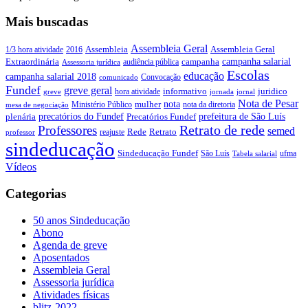
Mais buscadas
Assembleia Geral
Assembleia Geral
1/3 hora atividade
2016
Assembleia
campanha salarial
Extraordinária
campanha
audiência pública
Assessoria jurídica
Escolas
educação
campanha salarial 2018
Convocação
comunicado
Fundef
greve geral
juridico
informativo
hora atividade
greve
jornada
jornal
Nota de Pesar
nota
Ministério Público
mulher
nota da diretoria
mesa de negociação
precatórios do Fundef
prefeitura de São Luís
plenária
Precatórios Fundef
Retrato de rede
Professores
semed
Rede
Retrato
reajuste
professor
sindeducação
Sindeducação Fundef
São Luís
ufma
Tabela salarial
Vídeos
Categorias
50 anos Sindeducação
Abono
Agenda de greve
Aposentados
Assembleia Geral
Assessoria jurídica
Atividades físicas
blitz-2022