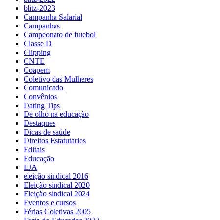
blitz-2023
Campanha Salarial
Campanhas
Campeonato de futebol
Classe D
Clipping
CNTE
Coapem
Coletivo das Mulheres
Comunicado
Convênios
Dating Tips
De olho na educação
Destaques
Dicas de saúde
Direitos Estatutários
Editais
Educação
EJA
eleição sindical 2016
Eleição sindical 2020
Eleição sindical 2024
Eventos e cursos
Férias Coletivas 2005