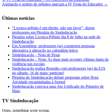
Animação e sorteio de prêmios marcam a IV Festa do Educador
→
Últimas notícias
“Licença-prêmio é um direito, não um favor”, dizem
professores em Plenária do Sindeducação
Plenária sobre Licença-Prêmio dia 8 de julho na sede do
Sindeducação
Em Assembleia, professores (as) constroem proposta
alternativa à alteração no calendário letivo
Sindeducação – Nota de Pesar
Sindeducação – Nota: As duas mais recentes vítimas fatais da
violência nas escolas
Sindeducação realiza Reunião com professores (as) da EJA
no sábado, 16 de maio: participe!
Plenária do Sindeducação debate propostas sobre Hora
Atividade encaminhadas à Semed
Sindeducação convoca para Ato Unificado do Primeiro de
Maio
TV Sindeducação
Oops, something went wrong.