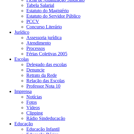
Tabela Salarial
Estatuto do Magistério
Estatuto do Servidor Público
PCCV
Concurso Literário
Jurídico
Assessoria jurídica
Atendimento
Processos
Férias Coletivas 2005
Escolas
Delegado das escolas
Denuncie
Retrato da Rede
Relação das Escolas
Professor Nota 10
Imprensa
Notícias
Fotos
Vídeos
Clipping
Rádio Sindeducação
Educação
Educação Infantil