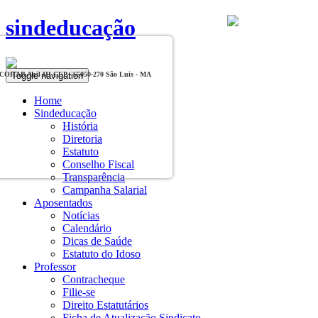
sindeducação
Toggle navigation
, COHAB Anil III CEP - 65050-270 São Luis - MA
Home
Sindeducação
História
Diretoria
Estatuto
Conselho Fiscal
Transparência
Campanha Salarial
Aposentados
Notícias
Calendário
Dicas de Saúde
Estatuto do Idoso
Professor
Contracheque
Filie-se
Direito Estatutários
Ficha de Atualização Sindicato