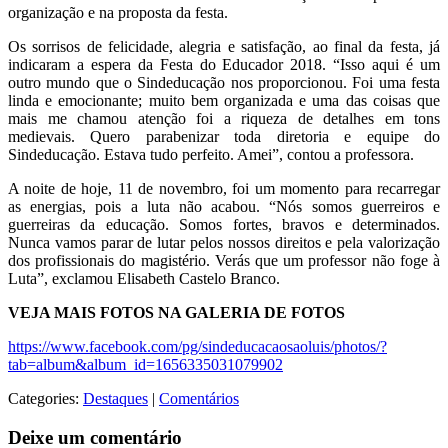
organização e na proposta da festa.
Os sorrisos de felicidade, alegria e satisfação, ao final da festa, já
indicaram a espera da Festa do Educador 2018. “Isso aqui é um
outro mundo que o Sindeducação nos proporcionou. Foi uma festa
linda e emocionante; muito bem organizada e uma das coisas que
mais me chamou atenção foi a riqueza de detalhes em tons
medievais. Quero parabenizar toda diretoria e equipe do
Sindeducação. Estava tudo perfeito. Amei”, contou a professora.
A noite de hoje, 11 de novembro, foi um momento para recarregar
as energias, pois a luta não acabou. “Nós somos guerreiros e
guerreiras da educação. Somos fortes, bravos e determinados.
Nunca vamos parar de lutar pelos nossos direitos e pela valorização
dos profissionais do magistério. Verás que um professor não foge à
Luta”, exclamou Elisabeth Castelo Branco.
VEJA MAIS FOTOS NA GALERIA DE FOTOS
https://www.facebook.com/pg/sindeducacaosaoluis/photos/?
tab=album&album_id=1656335031079902
Categories:
Destaques
|
Comentários
Deixe um comentário