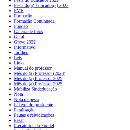
Festa do Educador 2022
Festa do(a) Educador(a) 2023
FME
Formação
Formação Continuada
Fundeb
Galeria de fotos
Geral
Greve 2022
Informativo
Jurídico
Leis
Links
Manual do professor
Mês do (a) Professor (2023)
Mes do (a) Professor 2025
Mês do (a) Professor 2025
Mobiliza Sindeducação
Nota
Nota de pesar
Palavra do presidente
Paralisação
Pautas e reividicações
Pesar
Precatórios do Fundef