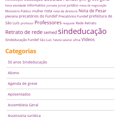
informativo
juridico
hora atividade
jornada
jornal
mesa de negociação
Nota de Pesar
nota
mulher
Ministério Público
nota da diretoria
precatórios do Fundef
prefeitura de
plenária
Precatórios Fundef
Professores
São Luís
Rede
Retrato
reajuste
professor
sindeducação
Retrato de rede
semed
Vídeos
Sindeducação Fundef
São Luís
ufma
Tabela salarial
Categorias
50 anos Sindeducação
Abono
Agenda de greve
Aposentados
Assembleia Geral
Assessoria jurídica