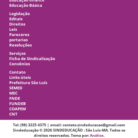
Educação Infantil
Educação Básica
Legislação
Editais
Direitos
Leis
Pareceres
portarias
Resoluções
Serviços
Ficha de Sindicalização
Convênios
Contato
Links úteis
Prefeitura São Luís
SEMED
MEC
FNDE
FUNDEB
COAPEM
CNT
Tel: (98) 3225 4375 | email: contato.sindeducacao@gmail.com
Sindeducação © 2026 SINDEDUCAÇÃO : São Luís-MA. Todos os
direitos reservados. Tema por:
Análise
.