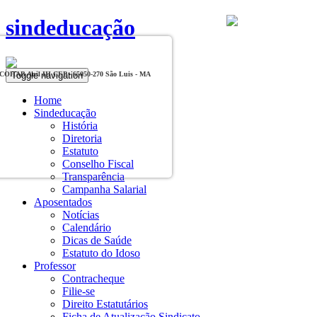
sindeducação
Toggle navigation
, COHAB Anil III CEP - 65050-270 São Luis - MA
Home
Sindeducação
História
Diretoria
Estatuto
Conselho Fiscal
Transparência
Campanha Salarial
Aposentados
Notícias
Calendário
Dicas de Saúde
Estatuto do Idoso
Professor
Contracheque
Filie-se
Direito Estatutários
Ficha de Atualização Sindicato