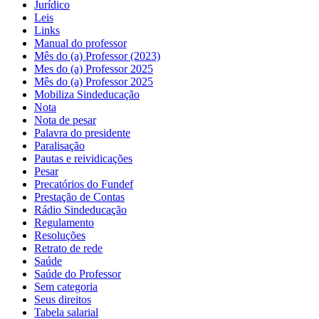
Jurídico
Leis
Links
Manual do professor
Mês do (a) Professor (2023)
Mes do (a) Professor 2025
Mês do (a) Professor 2025
Mobiliza Sindeducação
Nota
Nota de pesar
Palavra do presidente
Paralisação
Pautas e reividicações
Pesar
Precatórios do Fundef
Prestação de Contas
Rádio Sindeducação
Regulamento
Resoluções
Retrato de rede
Saúde
Saúde do Professor
Sem categoria
Seus direitos
Tabela salarial