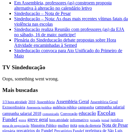
Em Assembleia, professores (as) constroem proposta
alternativa à alteração no calendário letivo
Sindeducação – Nota de Pesar
Sindeducação – Nota: As duas mais recentes vítimas fatais da
violência nas escolas
Sindeducação realiza Reunião com professores (as) da EJA
no sábado, 16 de maio: participe!
Plenária do Sindeducação debate propostas sobre Hora
Atividade encaminhadas à Semed
Sindeducação convoca para Ato Unificado do Primeiro de
Maio
TV Sindeducação
Oops, something went wrong.
Mais buscadas
Assembleia Geral
Assembleia Geral
1/3 hora atividade
2016
Assembleia
campanha salarial
Extraordinária
campanha
audiência pública
Assessoria jurídica
Escolas
educação
campanha salarial 2018
Convocação
comunicado
Fundef
greve geral
juridico
informativo
hora atividade
greve
jornada
jornal
Nota de Pesar
nota
Ministério Público
mulher
nota da diretoria
mesa de negociação
precatórios do Fundef
prefeitura de São Luís
plenária
Precatórios Fundef