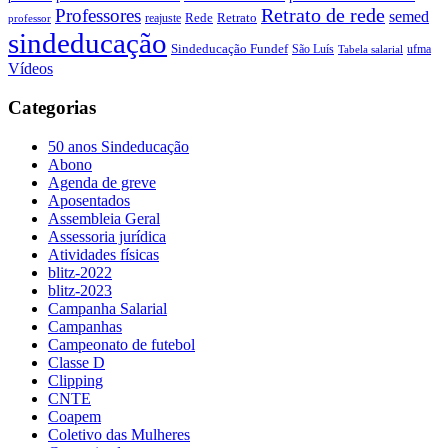
Retrato de rede
Professores
semed
Rede
Retrato
reajuste
professor
sindeducação
Sindeducação Fundef
São Luís
ufma
Tabela salarial
Vídeos
Categorias
50 anos Sindeducação
Abono
Agenda de greve
Aposentados
Assembleia Geral
Assessoria jurídica
Atividades físicas
blitz-2022
blitz-2023
Campanha Salarial
Campanhas
Campeonato de futebol
Classe D
Clipping
CNTE
Coapem
Coletivo das Mulheres