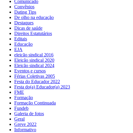
Comunicado
Convênios
Dating Tips
De olho na educação
Destaques
Dicas de saúde
Direitos Estatutários
Editais
Educação
EJA
eleição sindical 2016
Eleição sindical 2020
Eleição sindical 2024
Eventos e cursos
Férias Coletivas 2005
Festa do Educador 2022
Festa do(a) Educador(a) 2023
FME
Formação
Formação Continuada
Fundeb
Galeria de fotos
Geral
Greve 2022
Informativo