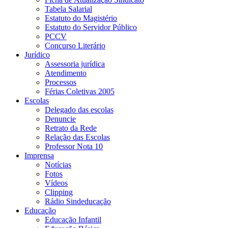
Tabela Salarial
Estatuto do Magistério
Estatuto do Servidor Público
PCCV
Concurso Literário
Jurídico
Assessoria jurídica
Atendimento
Processos
Férias Coletivas 2005
Escolas
Delegado das escolas
Denuncie
Retrato da Rede
Relação das Escolas
Professor Nota 10
Imprensa
Notícias
Fotos
Vídeos
Clipping
Rádio Sindeducação
Educação
Educação Infantil