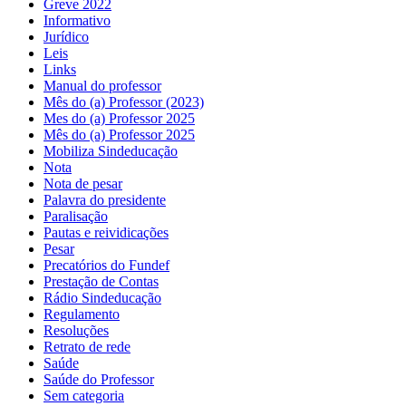
Greve 2022
Informativo
Jurídico
Leis
Links
Manual do professor
Mês do (a) Professor (2023)
Mes do (a) Professor 2025
Mês do (a) Professor 2025
Mobiliza Sindeducação
Nota
Nota de pesar
Palavra do presidente
Paralisação
Pautas e reividicações
Pesar
Precatórios do Fundef
Prestação de Contas
Rádio Sindeducação
Regulamento
Resoluções
Retrato de rede
Saúde
Saúde do Professor
Sem categoria