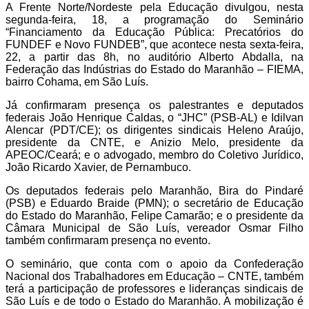
A Frente Norte/Nordeste pela Educação divulgou, nesta
segunda-feira, 18, a programação do Seminário
“Financiamento da Educação Pública: Precatórios do
FUNDEF e Novo FUNDEB”, que acontece nesta sexta-feira,
22, a partir das 8h, no auditório Alberto Abdalla, na
Federação das Indústrias do Estado do Maranhão – FIEMA,
bairro Cohama, em São Luís.
Já confirmaram presença os palestrantes e deputados
federais João Henrique Caldas, o “JHC” (PSB-AL) e Idilvan
Alencar (PDT/CE); os dirigentes sindicais Heleno Araújo,
presidente da CNTE, e Anizio Melo, presidente da
APEOC/Ceará; e o advogado, membro do Coletivo Jurídico,
João Ricardo Xavier, de Pernambuco.
Os deputados federais pelo Maranhão, Bira do Pindaré
(PSB) e Eduardo Braide (PMN); o secretário de Educação
do Estado do Maranhão, Felipe Camarão; e o presidente da
Câmara Municipal de São Luís, vereador Osmar Filho
também confirmaram presença no evento.
O seminário, que conta com o apoio da Confederação
Nacional dos Trabalhadores em Educação – CNTE, também
terá a participação de professores e lideranças sindicais de
São Luís e de todo o Estado do Maranhão. A mobilização é