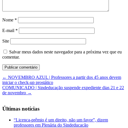
Nome
*
E-mail
*
Site
Salvar meus dados neste navegador para a próxima vez que eu
comentar.
←
NOVEMBRO AZUL | Professores a partir dos 45 anos devem
iniciar o check-up prostático
COMUNICADO | Sindeducação suspende expediente dias 21 e 22
de novembro
→
Últimas notícias
“Licença-prêmio é um direito, não um favor”, dizem
professores em Plenária do Sindeducação