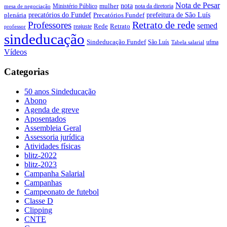
Nota de Pesar
nota
Ministério Público
mulher
nota da diretoria
mesa de negociação
precatórios do Fundef
prefeitura de São Luís
plenária
Precatórios Fundef
Retrato de rede
Professores
semed
Rede
Retrato
reajuste
professor
sindeducação
Sindeducação Fundef
São Luís
ufma
Tabela salarial
Vídeos
Categorias
50 anos Sindeducação
Abono
Agenda de greve
Aposentados
Assembleia Geral
Assessoria jurídica
Atividades físicas
blitz-2022
blitz-2023
Campanha Salarial
Campanhas
Campeonato de futebol
Classe D
Clipping
CNTE