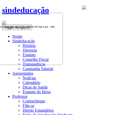
sindeducação
Toggle navigation
, COHAB Anil III CEP - 65050-270 São Luis - MA
Home
Sindeducação
História
Diretoria
Estatuto
Conselho Fiscal
Transparência
Campanha Salarial
Aposentados
Notícias
Calendário
Dicas de Saúde
Estatuto do Idoso
Professor
Contracheque
Filie-se
Direito Estatutários
Ficha de Atualização Sindicato