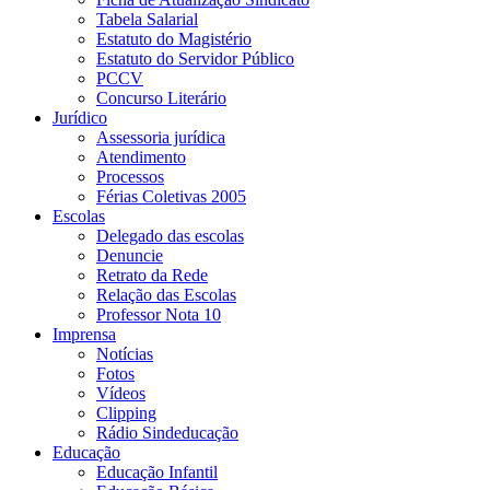
Tabela Salarial
Estatuto do Magistério
Estatuto do Servidor Público
PCCV
Concurso Literário
Jurídico
Assessoria jurídica
Atendimento
Processos
Férias Coletivas 2005
Escolas
Delegado das escolas
Denuncie
Retrato da Rede
Relação das Escolas
Professor Nota 10
Imprensa
Notícias
Fotos
Vídeos
Clipping
Rádio Sindeducação
Educação
Educação Infantil