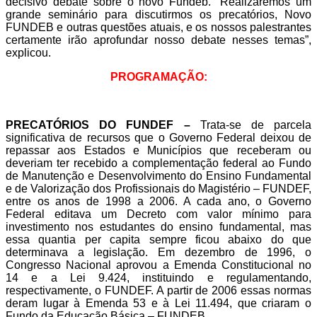
decisivo debate sobre o novo Fundeb. “Realizaremos um
grande seminário para discutirmos os precatórios, Novo
FUNDEB e outras questões atuais, e os nossos palestrantes
certamente irão aprofundar nosso debate nesses temas”,
explicou.
PROGRAMAÇÃO:
PRECATÓRIOS DO FUNDEF –
Trata-se de parcela
significativa de recursos que o Governo Federal deixou de
repassar aos Estados e Municípios que receberam ou
deveriam ter recebido a complementação federal ao Fundo
de Manutenção e Desenvolvimento do Ensino Fundamental
e de Valorização dos Profissionais do Magistério – FUNDEF,
entre os anos de 1998 a 2006. A cada ano, o Governo
Federal editava um Decreto com valor mínimo para
investimento nos estudantes do ensino fundamental, mas
essa quantia per capita sempre ficou abaixo do que
determinava a legislação. Em dezembro de 1996, o
Congresso Nacional aprovou a Emenda Constitucional no
14 e a Lei 9.424, instituindo e regulamentando,
respectivamente, o FUNDEF. A partir de 2006 essas normas
deram lugar à Emenda 53 e à Lei 11.494, que criaram o
Fundo da Educação Básica – FUNDEB.