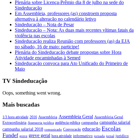
Plenária sobre Licença-Prêmio dia 8 de julho na sede do
Sindeducação
Em Assembleia, professores (as) constroem proposta
alternativa à alteração no calendário letivo
Sindeducação – Nota de Pesar
Sindeducação – Nota: As duas mais recentes vítimas fatais da
violência nas escolas
Sindeducação realiza Reunião com professores (as) da EJA
no sábado, 16 de maio: participe!
Plenária do Sindeducação debate propostas sobre Hora
Atividade encaminhadas à Semed
Sindeducação convoca para Ato Unificado do Primeiro de
Maio
TV Sindeducação
Oops, something went wrong.
Mais buscadas
Assembleia Geral
Assembleia Geral
1/3 hora atividade
2016
Assembleia
campanha salarial
Extraordinária
campanha
audiência pública
Assessoria jurídica
Escolas
educação
campanha salarial 2018
Convocação
comunicado
Fundef
greve geral
juridico
informativo
hora atividade
greve
jornada
jornal