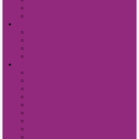
Transparência
Campanha Salarial
Aposentados
Notícias
Calendário
Dicas de Saúde
Estatuto do Idoso
Professor
Contracheque
Filie-se
Direito Estatutários
Ficha de Atualização Sindicato
Tabela Salarial
Estatuto do Magistério
Estatuto do Servidor Público
PCCV
Concurso Literário