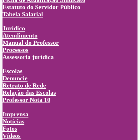
Estatuto do Servidor Público
Tabela Salarial
Jurídico
Atendimento
Manual do Professor
Processos
Assessoria jurídica
Escolas
Denuncie
Retrato de Rede
Relação das Escolas
Professor Nota 10
Imprensa
Notícias
Fotos
Vídeos