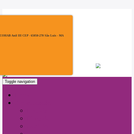
, COHAB Anil III CEP - 65050-270 São Luis - MA
Filiado à:
Toggle navigation
Home
Sindeducação
História
Diretoria
Estatuto
Conselho Fiscal