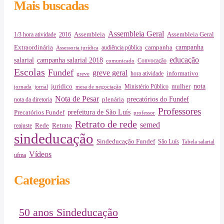
Mais buscadas
Assembleia Geral
Assembleia Geral
1/3 hora atividade
2016
Assembleia
campanha
Extraordinária
campanha
audiência pública
Assessoria jurídica
educação
salarial
campanha salarial 2018
Convocação
comunicado
Escolas
Fundef
greve geral
informativo
hora atividade
greve
juridico
nota
Ministério Público
mulher
jornada
jornal
mesa de negociação
Nota de Pesar
precatórios do Fundef
plenária
nota da diretoria
Professores
prefeitura de São Luís
Precatórios Fundef
professor
Retrato de rede
semed
Rede
Retrato
reajuste
sindeducação
Sindeducação Fundef
São Luís
Tabela salarial
Vídeos
ufma
Categorias
50 anos Sindeducação