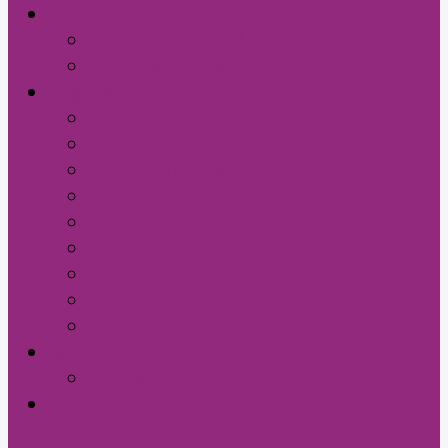
Educação
Educação Infantil
Educação Básica
Legislação
Eleição Sindical 2024
Eleição Sindical 2020
Eleição Sindical 2016
Editais
Direitos
Leis
Pareceres
portarias
Resoluções
Serviços
Convênios
Contato