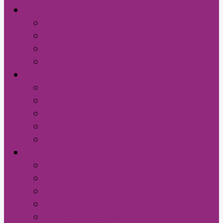
Jurídico
Assessoria jurídica
Atendimento
Processos
Férias Coletivas 2005
Escolas
Delegado das escolas
Denuncie
Retrato da Rede
Relação das Escolas
Professor Nota 10
Imprensa
Notícias
Fotos
Vídeos
Clipping
Rádio Sindeducação