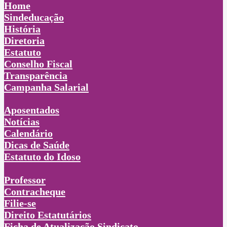
Home
Sindeducação
História
Diretoria
Estatuto
Conselho Fiscal
Transparência
Campanha Salarial
Aposentados
Notícias
Calendário
Dicas de Saúde
Estatuto do Idoso
Professor
Contracheque
Filie-se
Direito Estatutários
Ficha de Atualização Sindicato