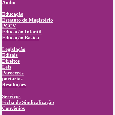
Áudio
Educação
Estatuto do Magistério
PCCV
Educação Infantil
Educação Básica
Legislação
Editais
Direitos
Leis
Pareceres
portarias
Resoluções
Serviços
Ficha de Sindicalização
Convênios