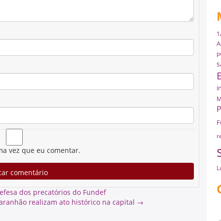
1
A
p
s
i
M
P
F
r
ma vez que eu comentar.
L
efesa dos precatórios do Fundef
ranhão realizam ato histórico na capital
→