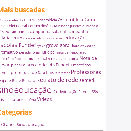
Mais buscadas
Assembleia Geral
Assembleia
/3 hora atividade
2016
ssembleia Geral Extraordinária
audiência
Assessoria jurídica
campanha salarial
campanha
campanha
ública
educação
alarial 2018
Convocação
comunicado
Escolas
Fundef
greve geral
hora atividade
greve
nformativo
juridico
jornada
jornal
mesa de negociação
Nota de
nota
mulher
inistério Público
nota da diretoria
esar
precatórios do Fundef
plenária
Precatórios
Professores
prefeitura de São Luís
undef
professor
Retrato de rede
semed
Rede
Retrato
eajuste
sindeducação
Sindeducação Fundef
São
Vídeos
uís
ufma
Tabela salarial
Categorias
50 anos Sindeducação