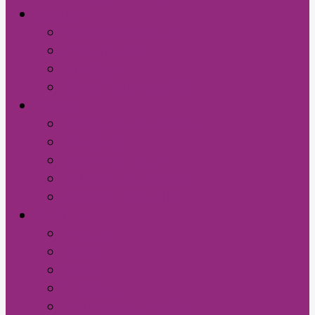
Jurídico
Assessoria jurídica
Atendimento
Processos
Férias Coletivas 2005
Escolas
Delegado das escolas
Denuncie
Retrato da Rede
Relação das Escolas
Professor Nota 10
Imprensa
Notícias
Fotos
Vídeos
Clipping
Rádio Sindeducação