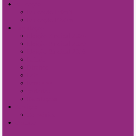
Educação
Educação Infantil
Educação Básica
Legislação
Eleição Sindical 2024
Eleição Sindical 2020
Eleição Sindical 2016
Editais
Direitos
Leis
Pareceres
portarias
Resoluções
Serviços
Convênios
Contato