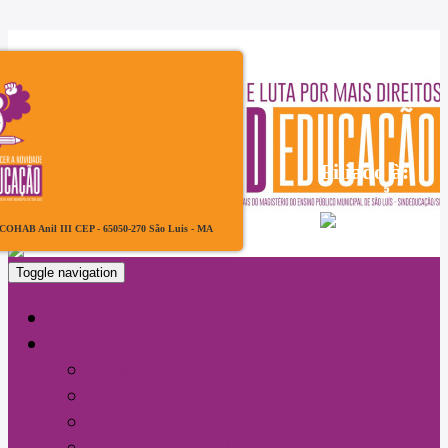
Filiado à:
, COHAB Anil III CEP - 65050-270 São Luis - MA
Toggle navigation
Home
Sindeducação
História
Diretoria
Estatuto
Conselho Fiscal