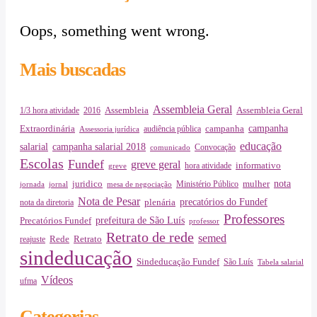
Oops, something went wrong.
Mais buscadas
Assembleia Geral
Assembleia Geral
1/3 hora atividade
2016
Assembleia
campanha
Extraordinária
campanha
audiência pública
Assessoria jurídica
educação
salarial
campanha salarial 2018
Convocação
comunicado
Escolas
Fundef
greve geral
informativo
hora atividade
greve
juridico
nota
Ministério Público
mulher
jornada
jornal
mesa de negociação
Nota de Pesar
precatórios do Fundef
plenária
nota da diretoria
Professores
prefeitura de São Luís
Precatórios Fundef
professor
Retrato de rede
semed
Rede
Retrato
reajuste
sindeducação
Sindeducação Fundef
São Luís
Tabela salarial
Vídeos
ufma
Categorias