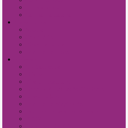
Transparência
Campanha Salarial
Aposentados
Notícias
Calendário
Dicas de Saúde
Estatuto do Idoso
Professor
Contracheque
Filie-se
Direito Estatutários
Ficha de Atualização Sindicato
Tabela Salarial
Estatuto do Magistério
Estatuto do Servidor Público
PCCV
Concurso Literário