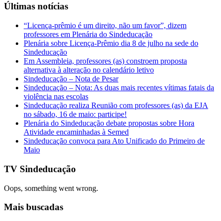
Últimas notícias
“Licença-prêmio é um direito, não um favor”, dizem
professores em Plenária do Sindeducação
Plenária sobre Licença-Prêmio dia 8 de julho na sede do
Sindeducação
Em Assembleia, professores (as) constroem proposta
alternativa à alteração no calendário letivo
Sindeducação – Nota de Pesar
Sindeducação – Nota: As duas mais recentes vítimas fatais da
violência nas escolas
Sindeducação realiza Reunião com professores (as) da EJA
no sábado, 16 de maio: participe!
Plenária do Sindeducação debate propostas sobre Hora
Atividade encaminhadas à Semed
Sindeducação convoca para Ato Unificado do Primeiro de
Maio
TV Sindeducação
Oops, something went wrong.
Mais buscadas