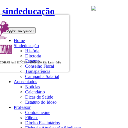
sindeducação
Toggle navigation
Home
Sindeducação
História
Diretoria
Estatuto
, COHAB Anil III CEP - 65050-270 São Luis - MA
Conselho Fiscal
Transparência
Campanha Salarial
Aposentados
Notícias
Calendário
Dicas de Saúde
Estatuto do Idoso
Professor
Contracheque
Filie-se
Direito Estatutários
Ficha de Atualização Sindicato