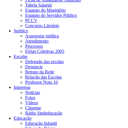
Tabela Salarial
Estatuto do Magistério
Estatuto do Servidor Público
PCCV
Concurso Literário
Jurídico
Assessoria jurídica
Atendimento
Processos
Férias Coletivas 2005
Escolas
Delegado das escolas
Denuncie
Retrato da Rede
Relação das Escolas
Professor Nota 10
Imprensa
Notícias
Fotos
Vídeos
Clipping
Rádio Sindeducação
Educação
Educação Infantil