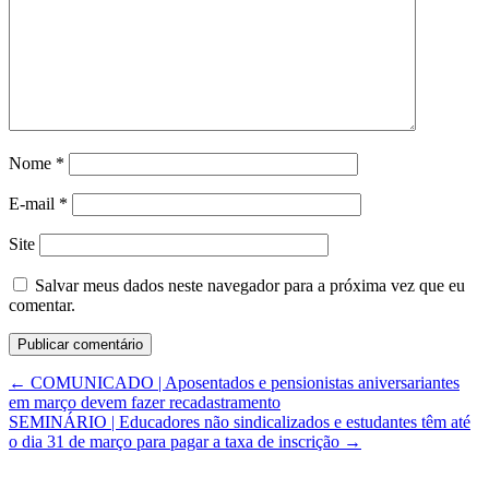
Nome
*
E-mail
*
Site
Salvar meus dados neste navegador para a próxima vez que eu
comentar.
←
COMUNICADO | Aposentados e pensionistas aniversariantes
em março devem fazer recadastramento
SEMINÁRIO | Educadores não sindicalizados e estudantes têm até
o dia 31 de março para pagar a taxa de inscrição
→