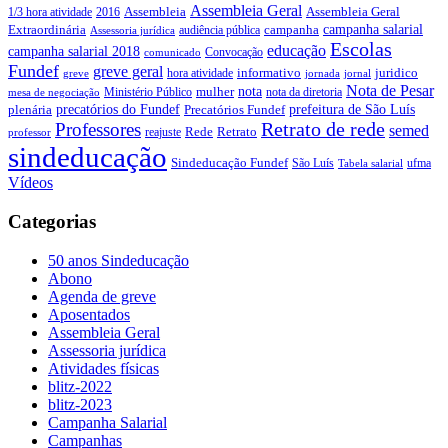
Assembleia Geral
Assembleia Geral
1/3 hora atividade
2016
Assembleia
campanha salarial
Extraordinária
campanha
audiência pública
Assessoria jurídica
Escolas
educação
campanha salarial 2018
Convocação
comunicado
Fundef
greve geral
juridico
informativo
hora atividade
greve
jornada
jornal
Nota de Pesar
nota
Ministério Público
mulher
nota da diretoria
mesa de negociação
precatórios do Fundef
prefeitura de São Luís
plenária
Precatórios Fundef
Retrato de rede
Professores
semed
Rede
Retrato
reajuste
professor
sindeducação
Sindeducação Fundef
São Luís
ufma
Tabela salarial
Vídeos
Categorias
50 anos Sindeducação
Abono
Agenda de greve
Aposentados
Assembleia Geral
Assessoria jurídica
Atividades físicas
blitz-2022
blitz-2023
Campanha Salarial
Campanhas