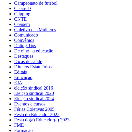
Campeonato de futebol
Classe D
Clipping
CNTE
Coapem
Coletivo das Mulheres
Comunicado
Convênios
Dating Tips
De olho na educação
Destaques
Dicas de saúde
Direitos Estatutários
Editais
Educação
EJA
eleição sindical 2016
Eleição sindical 2020
Eleição sindical 2024
Eventos e cursos
Férias Coletivas 2005
Festa do Educador 2022
Festa do(a) Educador(a) 2023
FME
Formação