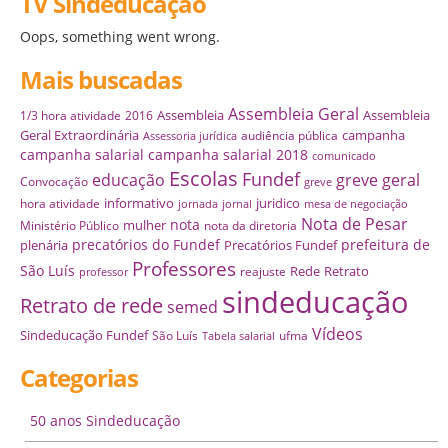
TV Sindeducação
Oops, something went wrong.
Mais buscadas
Assembleia Geral
Assembleia
Assembleia
1/3 hora atividade
2016
Geral Extraordinária
campanha
audiência pública
Assessoria jurídica
campanha salarial
campanha salarial 2018
comunicado
Escolas
Fundef
educação
greve geral
Convocação
greve
informativo
juridico
hora atividade
jornada
jornal
mesa de negociação
Nota de Pesar
nota
mulher
Ministério Público
nota da diretoria
precatórios do Fundef
prefeitura de
plenária
Precatórios Fundef
Professores
São Luís
Rede
Retrato
reajuste
professor
sindeducação
Retrato de rede
semed
Vídeos
Sindeducação Fundef
São Luís
ufma
Tabela salarial
Categorias
50 anos Sindeducação