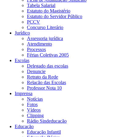
Tabela Salarial
Estatuto do Magistério
Estatuto do Servidor Público
PCCV
Concurso Literário
Jurídico
Assessoria jurídica
Atendimento
Processos
Férias Coletivas 2005
Escolas
Delegado das escolas
Denuncie
Retrato da Rede
Relação das Escolas
Professor Nota 10
Imprensa
Notícias
Fotos
Vídeos
Clipping
Rádio Sindeducação
Educação
Educação Infantil