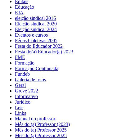
Editais
Educação
EJA
eleição sindical 2016
Eleição sindical 2020
Eleição sindical 2024
Eventos e cursos
Férias Coletivas 2005
Festa do Educador 2022
Festa do(a) Educador(a) 2023
FME
Formação
Formação Continuada
Fundeb
Galeria de fotos
Geral
Greve 2022
Informativo
Jurídico
Leis
Links
Manual do professor
Mês do (a) Professor (2023)
Mês do (a) Professor 2025
Mes do (a) Professor 2025