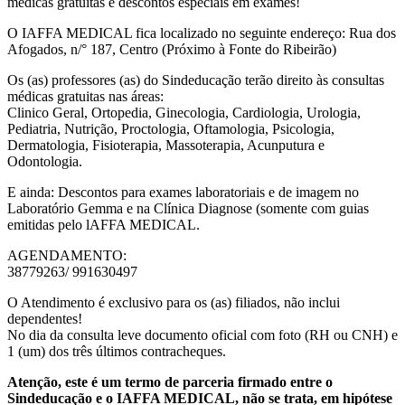
médicas gratuitas e descontos especiais em exames!
O IAFFA MEDICAL fica localizado no seguinte endereço: Rua dos
Afogados, n/° 187, Centro (Próximo à Fonte do Ribeirão)
Os (as) professores (as) do Sindeducação terão direito às consultas
médicas gratuitas nas áreas:
Clinico Geral, Ortopedia, Ginecologia, Cardiologia, Urologia,
Pediatria, Nutrição, Proctologia, Oftamologia, Psicologia,
Dermatologia, Fisioterapia, Massoterapia, Acunputura e
Odontologia.
E ainda: Descontos para exames laboratoriais e de imagem no
Laboratório Gemma e na Clínica Diagnose (somente com guias
emitidas pelo lAFFA MEDICAL.
AGENDAMENTO:
38779263/ 991630497
O Atendimento é exclusivo para os (as) filiados, não inclui
dependentes!
No dia da consulta leve documento oficial com foto (RH ou CNH) e
1 (um) dos três últimos contracheques.
Atenção, este é um termo de parceria firmado entre o
Sindeducação e o IAFFA MEDICAL, não se trata, em hipótese