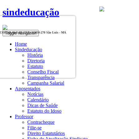
sindeducação
Toggle navigation
, COHAB Anil III CEP - 65050-270 São Luis - MA
Home
Sindeducação
História
Diretoria
Estatuto
Conselho Fiscal
Transparência
Campanha Salarial
Aposentados
Notícias
Calendário
Dicas de Saúde
Estatuto do Idoso
Professor
Contracheque
Filie-se
Direito Estatutários
Ficha de Atualização Sindicato