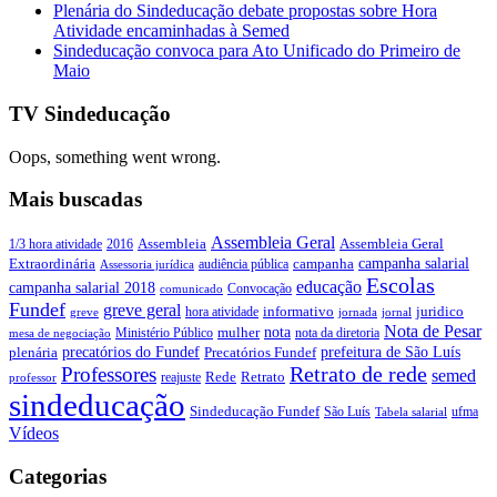
Plenária do Sindeducação debate propostas sobre Hora
Atividade encaminhadas à Semed
Sindeducação convoca para Ato Unificado do Primeiro de
Maio
TV Sindeducação
Oops, something went wrong.
Mais buscadas
Assembleia Geral
Assembleia Geral
1/3 hora atividade
2016
Assembleia
campanha salarial
Extraordinária
campanha
audiência pública
Assessoria jurídica
Escolas
educação
campanha salarial 2018
Convocação
comunicado
Fundef
greve geral
juridico
informativo
hora atividade
greve
jornada
jornal
Nota de Pesar
nota
Ministério Público
mulher
nota da diretoria
mesa de negociação
precatórios do Fundef
prefeitura de São Luís
plenária
Precatórios Fundef
Retrato de rede
Professores
semed
Rede
Retrato
reajuste
professor
sindeducação
Sindeducação Fundef
São Luís
ufma
Tabela salarial
Vídeos
Categorias