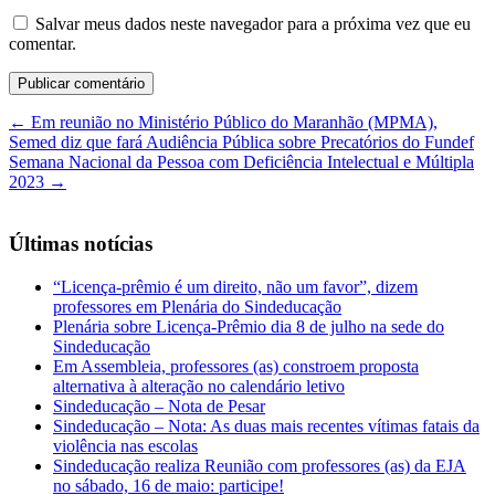
Salvar meus dados neste navegador para a próxima vez que eu
comentar.
←
Em reunião no Ministério Público do Maranhão (MPMA),
Semed diz que fará Audiência Pública sobre Precatórios do Fundef
Semana Nacional da Pessoa com Deficiência Intelectual e Múltipla
2023
→
Últimas notícias
“Licença-prêmio é um direito, não um favor”, dizem
professores em Plenária do Sindeducação
Plenária sobre Licença-Prêmio dia 8 de julho na sede do
Sindeducação
Em Assembleia, professores (as) constroem proposta
alternativa à alteração no calendário letivo
Sindeducação – Nota de Pesar
Sindeducação – Nota: As duas mais recentes vítimas fatais da
violência nas escolas
Sindeducação realiza Reunião com professores (as) da EJA
no sábado, 16 de maio: participe!