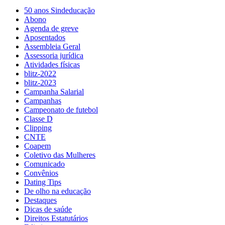
50 anos Sindeducação
Abono
Agenda de greve
Aposentados
Assembleia Geral
Assessoria jurídica
Atividades físicas
blitz-2022
blitz-2023
Campanha Salarial
Campanhas
Campeonato de futebol
Classe D
Clipping
CNTE
Coapem
Coletivo das Mulheres
Comunicado
Convênios
Dating Tips
De olho na educação
Destaques
Dicas de saúde
Direitos Estatutários