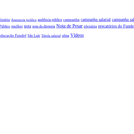
campanha salarial
inária
campanha sal
campanha
audiência pública
Assessoria jurídica
Nota de Pesar
precatórios do Funde
nota
plenária
Público
mulher
nota da diretoria
Vídeos
educação Fundef
São Luís
ufma
Tabela salarial