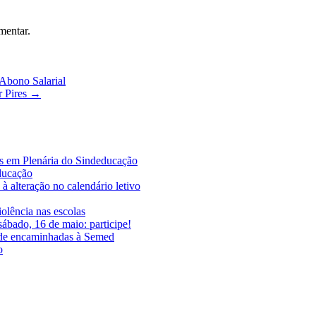
mentar.
bono Salarial
r Pires
→
es em Plenária do Sindeducação
educação
à alteração no calendário letivo
iolência nas escolas
ábado, 16 de maio: participe!
ade encaminhadas à Semed
o