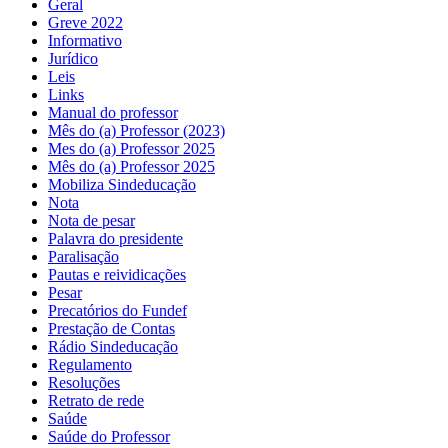
Geral
Greve 2022
Informativo
Jurídico
Leis
Links
Manual do professor
Mês do (a) Professor (2023)
Mes do (a) Professor 2025
Mês do (a) Professor 2025
Mobiliza Sindeducação
Nota
Nota de pesar
Palavra do presidente
Paralisação
Pautas e reividicações
Pesar
Precatórios do Fundef
Prestação de Contas
Rádio Sindeducação
Regulamento
Resoluções
Retrato de rede
Saúde
Saúde do Professor