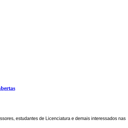
abertas
essores,
e
studantes de Licenciatura e demais
i
nteressados nas