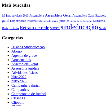
Mais buscadas
Assembleia Geral
Assembleia Geral Extraord
1/3 hora atividade
2016
Assembleia
geral
juridico
informativo
Ministério 
hora atividade
jornada
jornal
mesa de negociação
sindeducação
Retrato de rede
semed
Sind
Rede
Retrato
Categorias
50 anos Sindeducação
Abono
Agenda de greve
Aposentados
Assembleia Geral
Assessoria jurídica
Atividades físicas
blitz-2022
blitz-2023
Campanha Salarial
Campanhas
Campeonato de futebol
Classe D
Clipping