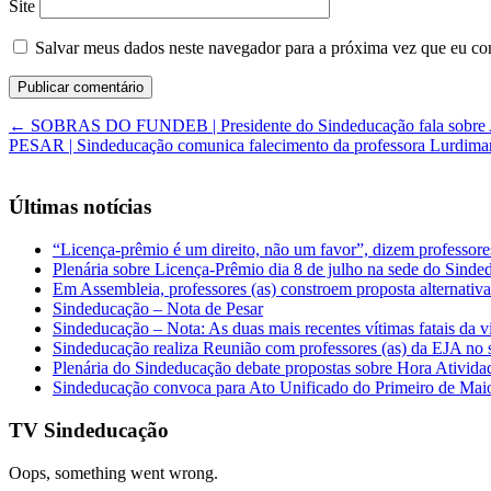
Site
Salvar meus dados neste navegador para a próxima vez que eu co
←
SOBRAS DO FUNDEB | Presidente do Sindeducação fala sobre A
PESAR | Sindeducação comunica falecimento da professora Lurdima
Últimas notícias
“Licença-prêmio é um direito, não um favor”, dizem professor
Plenária sobre Licença-Prêmio dia 8 de julho na sede do Sind
Em Assembleia, professores (as) constroem proposta alternativa 
Sindeducação – Nota de Pesar
Sindeducação – Nota: As duas mais recentes vítimas fatais da v
Sindeducação realiza Reunião com professores (as) da EJA no s
Plenária do Sindeducação debate propostas sobre Hora Ativid
Sindeducação convoca para Ato Unificado do Primeiro de Mai
TV Sindeducação
Oops, something went wrong.