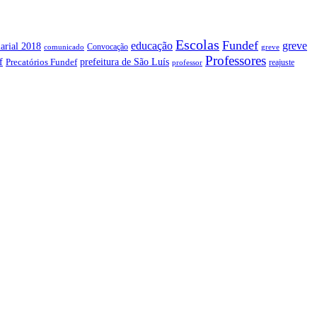
Escolas
Fundef
greve
educação
arial 2018
Convocação
comunicado
greve
Professores
f
prefeitura de São Luís
Precatórios Fundef
reajuste
professor