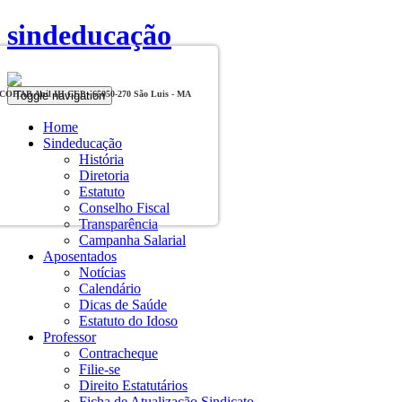
sindeducação
Toggle navigation
, COHAB Anil III CEP - 65050-270 São Luis - MA
Home
Sindeducação
História
Diretoria
Estatuto
Conselho Fiscal
Transparência
Campanha Salarial
Aposentados
Notícias
Calendário
Dicas de Saúde
Estatuto do Idoso
Professor
Contracheque
Filie-se
Direito Estatutários
Ficha de Atualização Sindicato