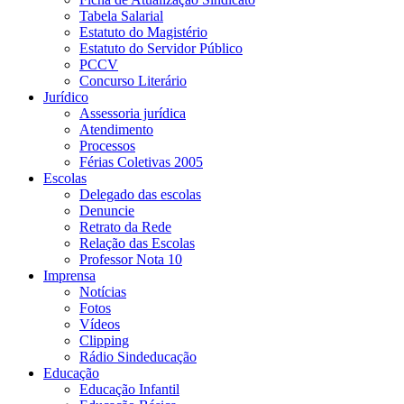
Tabela Salarial
Estatuto do Magistério
Estatuto do Servidor Público
PCCV
Concurso Literário
Jurídico
Assessoria jurídica
Atendimento
Processos
Férias Coletivas 2005
Escolas
Delegado das escolas
Denuncie
Retrato da Rede
Relação das Escolas
Professor Nota 10
Imprensa
Notícias
Fotos
Vídeos
Clipping
Rádio Sindeducação
Educação
Educação Infantil