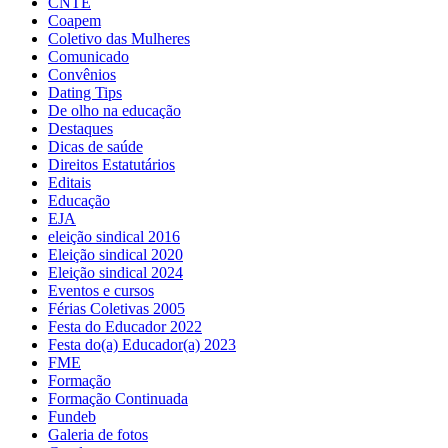
CNTE
Coapem
Coletivo das Mulheres
Comunicado
Convênios
Dating Tips
De olho na educação
Destaques
Dicas de saúde
Direitos Estatutários
Editais
Educação
EJA
eleição sindical 2016
Eleição sindical 2020
Eleição sindical 2024
Eventos e cursos
Férias Coletivas 2005
Festa do Educador 2022
Festa do(a) Educador(a) 2023
FME
Formação
Formação Continuada
Fundeb
Galeria de fotos