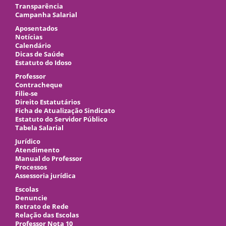
Transparência
Campanha Salarial
Aposentados
Notícias
Calendário
Dicas de Saúde
Estatuto do Idoso
Professor
Contracheque
Filie-se
Direito Estatutários
Ficha de Atualização Sindicato
Estatuto do Servidor Público
Tabela Salarial
Jurídico
Atendimento
Manual do Professor
Processos
Assessoria jurídica
Escolas
Denuncie
Retrato de Rede
Relação das Escolas
Professor Nota 10