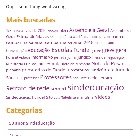
Oops, something went wrong.
Mais buscadas
Assembleia Geral
Assembleia
Assembleia
1/3 hora atividade
2016
Geral Extraordinária
campanha
audiência pública
Assessoria jurídica
campanha salarial
campanha salarial 2018
comunicado
Escolas
Fundef
educação
greve geral
Convocação
greve
informativo
juridico
hora atividade
jornada
jornal
mesa de negociação
Nota de Pesar
nota
mulher
Ministério Público
nota da diretoria
precatórios do Fundef
prefeitura de
plenária
Precatórios Fundef
Professores
São Luís
Rede
Retrato
reajuste
professor
sindeducação
Retrato de rede
semed
Vídeos
Sindeducação Fundef
São Luís
ufma
Tabela salarial
Categorias
50 anos Sindeducação
Abono